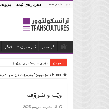
ده‌رباره‌ی ئێمه‌
په‌یوه‌
شەممە, ئاب 8, 2026
كولتوور
ئه‌زموون
فیكر
سه‌ردێڕ
دێری سیستەری پڕێبنۆا
Home
/
ئه‌زموون
/
پۆرترێت
/
وێنە و شرۆ
وێنە و شرۆڤە
18 تشرینی دووەم 2025