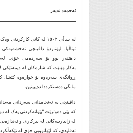
ئەحمەد نەبەز
لە ساڵی ١٥٠٢ لە کاتی کارکر
ئیتاڵیا، لیۆناردۆ داڤینچی نەخشەیە
داهێنەر بوو بۆ سەردەمی خۆی. لەب
بەکاربهێنێت کە شارەکان لە دیمەنێکی ل
ڕوانگەی سەرەوە بۆ خوارەوە کێشا، ک
مانگی دەستکرددا دەیبینین.
داڤینچی بە ئەنجامدانی سەردانی مەیدانی
کە پێی دەوترێت “پێوانەکردنی یەک لە د
لە زانیارییەکانی لە بیرکاری و ئەندازە
تەقلیدی، کە لێهاتوویی خۆی لە تێکەڵکرد