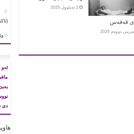
2 ئەیلوول 2025
♢شی
(ئاک
ی قەفەس
♢وێن
ئەو 
ماف
بەب
نووس
دی د
هاوپۆ