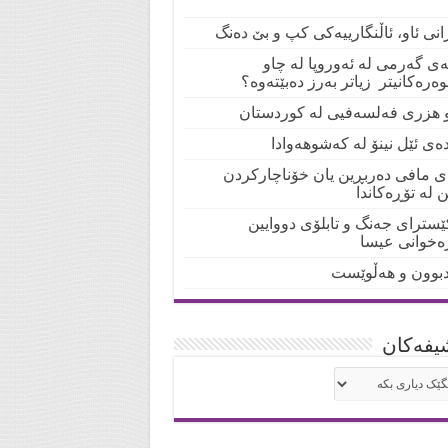
انی ئاو، ئاڵنگارییەکی کپ و بێ دەنگ
لەی گەرمی لە ئەوروپا لە چاو
ەرەکانیتر زیاتر بەرز دەبێتەوە؟
و هزری فەلسەفیی لە کوردستان
دەی ئێل نینۆ لە کەشوهەوادا
ی مافی دەربڕین یان خۆناچارکردن
ن لە تۆڕەکاندا
ێسترای جەنگ و تابلۆی دووایین
رەخوانی عیسا
بوون و هەڵوێست
یفه‌کان
شیفه‌کان