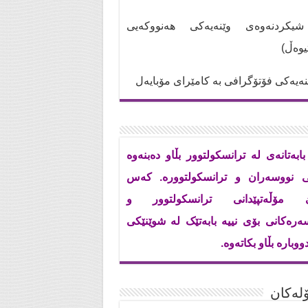
کردنەوەی وێنەیەکی هەنووکەیی
تیوەڵ)
ەیەکی فۆتۆگرافی بە کامێرای مۆبایەل
بابەتانەی لە ترانسکولتوور بڵاو دەبنەوە
ی نووسەران و ترانسکولتوورە. کەس
ێ مۆڵەتپێدانی ترانسکولتوور و
ەرەکانی بۆی نییە بابەتێک لە شوێنێکی
ووبارە بڵاو بکاتەوە.
له‌كان