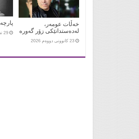
پارچە
خەڵات عومەر،
لەدەستدانێکی زۆر گەورە
29 تشرینی دووەم 2025
23 کانوونی دووەم 2026