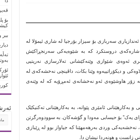
دا
قەیر
بۆ پ
کیشو
بیر 
دنی وەک ئەندازیاری سەربازی بۆ سیزار بۆرجیا لە شاری ئیمۆلا لە
دیار
کی شارەکەی دروستکرد کە بە شێوەیەکی سەرنجڕاکێش
تەڵە
بەوت
ری ئەوەی شێوازی وێنەکێشانی تەلارسازی نەریتیی
ئۆرک
اوەکی و دیکۆراتییەوە وێنا بکات، داڤینچی نەخشەکەی لە
ئێوا
ە زۆر هاوشێوەی ئەو نەخشانەی ئەمڕۆیە کە لە وێنەی
کورد
ئه‌رش
 و بەکارهێنانی ئامێری پێوانە، بە بەکارهێنانی تەکنیکێک
وای یەک” بۆ حیسابی مەودا و گۆشەکان. بە سوودوەرگرتن
ئه‌ر
یی، نەخشەیەکی وردی بەرهەمهێنا کە جیاواز بوو لە ڕێبازی
نی زانست و هونەردا نیشان دا.