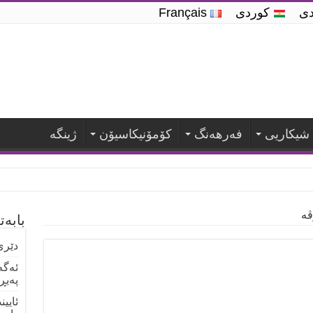
ندی
کوردی
Français
شیكاریی
فه‌رهه‌نگ
كۆمۆنیكاسیۆن
ژینگە
ڤە
بابە
دێری
ئەگە
پەیڕ
ئایی