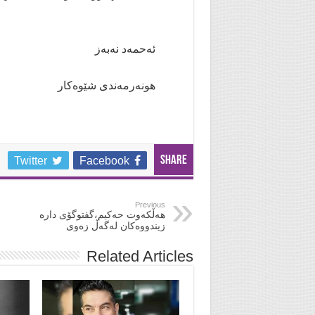
ئەحمەد نەبەز
هونەرمەندی شێوەکار
Share
Twitter
Facebook
Previous
هەڵکەوت حەکیم،گفتوگۆی دارە
زیندووەکان لەگەڵ زەوی
Related Articles