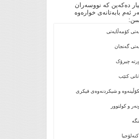
یار دەکەین کە نووسەران
ر ئەم بابەتانەی خوارەوە
سن:
ەتی کۆمەڵایەتی
ەتی گەنجان
تە چیرۆک
انی کتێب
ۆڵینەوە و شیکردنەوەی فیکری
ەر و کولتوور
گە
نەلۆجیا