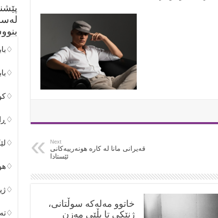
پێشن
لەسە
بنوو
♢باب
♢باب
♢کور
♢ڕان
Next
♢لێک
قەیرانی مانا لە كارە هونەرییەكانی
ئێستادا
♢هون
♢ژین
خاتوو مەلەکە سوڵتانی،
♢تەک
ژنێکی تا بڵێی مەزن