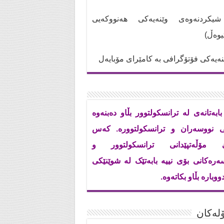
کردنەوەی وێنەیەکی هەنووکەیی
تیوەڵ)
ەیەکی فۆتۆگرافی بە کامێرای مۆبایەل
بابەتانەی لە ترانسکولتوور بڵاو دەبنەوە
ی نووسەران و ترانسکولتوورە. کەس
ێ مۆڵەتپێدانی ترانسکولتوور و
ەرەکانی بۆی نییە بابەتێک لە شوێنێکی
ووبارە بڵاو بکاتەوە.
له‌كان