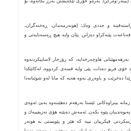
(بینەر-وەرگر)، بەرەو خۆری تێگەیشتن بەرز بکاتەوە، بۆ
استەقینە و جددی وەك: (هونەرمەندان، ڕەخنەگران،
ەناعەت پێنەکراو دەزانن. پێان وایە هیچ ڕەسەنایەتی و
ەرهەمهێنانی هاوچەرخدایە، کە زۆرجار لاساییکردنەوە
خۆی فریو دەدات، پێی وایە قسەی کردووە، لەکاتێکدا
ڕێدا دەخرێت و باوەڕی بەوە هەیە کە مانا لەو شوێنانەدا
مانە بینراوەکانی ئێستا بەرهەم دەهێننەوە بەبێ ئەوەی
پەیوەندییان پێوە بکەن. ئەمەش دەبێتە هۆی نەزیفییەك و
سکردنی فیکرییان نییە کە هێز و پێویستی بە هونەر
ان دروستکردن و تێڕامان دەڕووخێت و دەبێتە تەنها