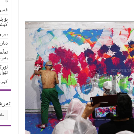
دا
قەیر
بۆ پ
کیشو
بیر 
دیار
تەڵە
بەوت
ئۆرک
ئێوا
کورد
ئه‌رش
ئه‌ر