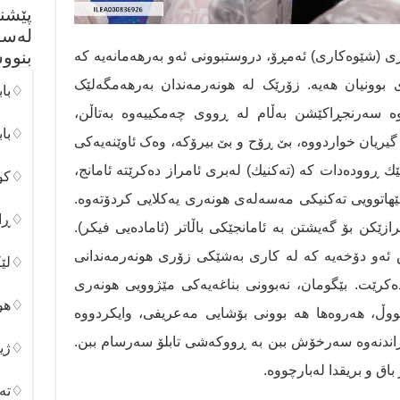
پێشن
لەسە
بنوو
ی (شێوەكاری) ئەمڕۆ، دروستبوونی ئەو بەرهەمانەیە کە
بوونیان هەیە. زۆرێک لە هونەرمەندان بەرهەمگەلێک
♢باب
ە سەرنجڕاکێشن بەڵام لە ڕووی چەمکییەوە بەتاڵن،
♢باب
 گیریان خواردووە، بێ ڕۆح و بێ بیرۆکە، وەک ئاوێنەیەکی
ك ڕوودەدات كە (تەكنیك) لەبری ئامراز دەكرێتە ئامانج،
♢کور
 لێهاتوویی تەكنیكی مەسەلەی هونەری یەكلایی كردۆتەوە.
♢ڕان
مرازێكن بۆ گەیشتن بە ئامانجێكی باڵاتر (ئامادەیی فیكر).
 ئەو دۆخەیە كە لە كاری بەشێكی زۆری هونەرمەندانی
♢لێک
كرێت. بێگومان، نەبوونی بناغەیەكی مێژوویی هونەری
♢هون
ووڵ، هەروەها هە بوونی بۆشایی مەعریفی، وایكردووە
زاندنەوە سەرخۆش ببن بە ڕووکەشی تابلۆ سەرسام ببن.
♢ژین
 باق و بریقدا لەبارچووە.
♢تەک