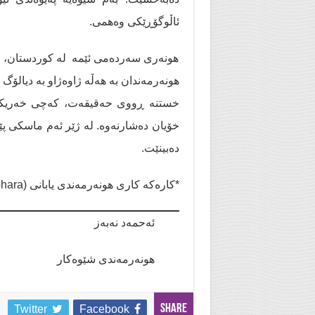
ئاڵوگۆڕێكی وەهمی.
هونەری سەردەمی ئێمە لە کوردستان، مە
هونەرمەندان بە هەڵە ژاوەژاو بە دیالۆگ 
خستنە ڕووی حەقیقەت، كەچی خەریكی 
خۆیان دەشارنەوە. لە ژێر ئەم ماسکی پێش
دەبینێت.
*كارەكە كاری هونەرمەندی یابانی (Ushio Shinohara).
ئەحمەد نەبەز
هونەرمەندی شێوەکار
Share
Twitter
Facebook