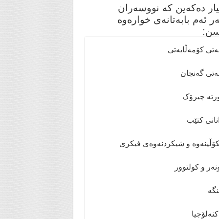
یار دەکەین کە نووسەران
ر ئەم بابەتانەی خوارەوە
سن:
ەتی کۆمەڵایەتی
ەتی گەنجان
تە چیرۆک
انی کتێب
ۆڵینەوە و شیکردنەوەی فیکری
ەر و کولتوور
گە
نەلۆجیا