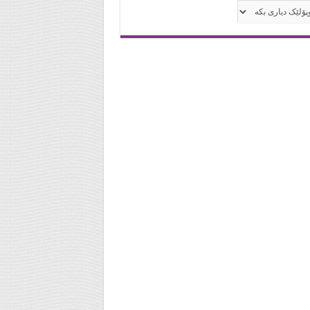
له‌كان