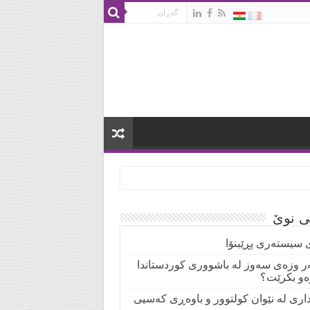
تی نوێ
 سیستەری پڕێبنۆا
ر وزەی سەوز لە باشووری کوردستاندا
ەو بکرێت؟
نداری لە نێوان کولتوور و باوەڕی کەسیی