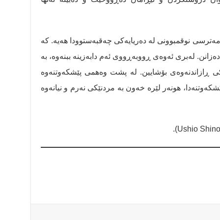
ترسی نوقمبوونی لە دەریایەکی چەقبەستوودا هەیە. کە
دەزانن. لەبری ئەوەی ڕووبەڕووی ئەم دابەزینە ببنەوە، بە
ڕازاندنەوەی بۆشایین. لە پشت وەهمی پێشکەوتنەوە
کەوتنەدا، هونەر لێرە خەون بە مردنێکی نەرم و نیانەوە