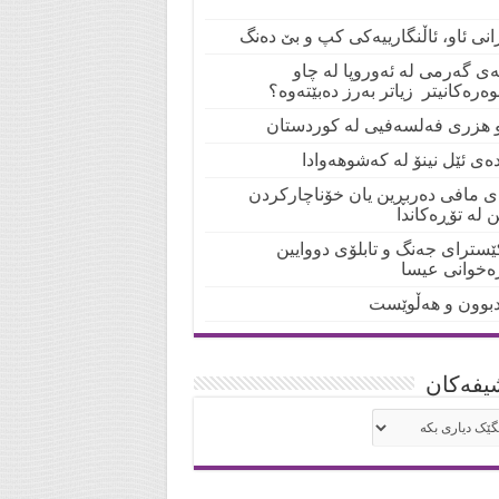
انی ئاو، ئاڵنگارییەکی کپ و بێ دەنگ
لەی گەرمی لە ئەوروپا لە چاو
ەرەکانیتر زیاتر بەرز دەبێتەوە؟
و هزری فەلسەفیی لە کوردستان
دەی ئێل نینۆ لە کەشوهەوادا
ی مافی دەربڕین یان خۆناچارکردن
ن لە تۆڕەکاندا
ێسترای جەنگ و تابلۆی دووایین
رەخوانی عیسا
بوون و هەڵوێست
یفه‌کان
شیفه‌کان