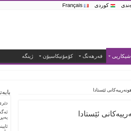
ه‌ندی
کوردی
Français
شیكاریی
فه‌رهه‌نگ
كۆمۆنیكاسیۆن
ژینگە
هونەرییەكانی ئێستادا
بابە
دێری
ەرییەكانی ئێستادا
ئەگە
پەیڕ
ئایی