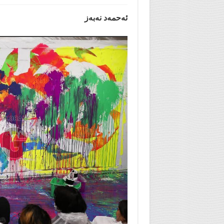
ئەحمەد نەبەز