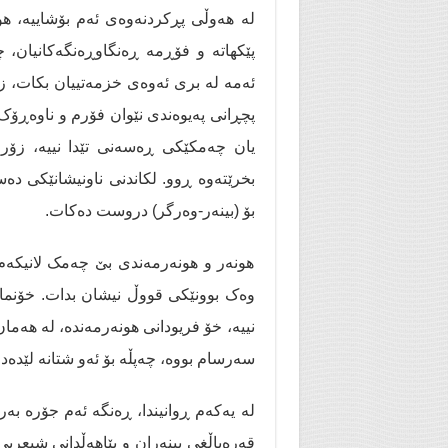
لە هەوڵی پڕکردنەوەی ئەم بۆشاییە، هون
پێکهاتە و فۆڕمە ڕەنگاوڕەنگەکانیان، چ
ئەمە لە بری ئەوەی خزمەتییان بكات، زی
پچڕانی پەیوەندی نێوان فۆرم و ناوەڕۆ
یان چەمکێکی ڕەسەنی تێدا نییە، زۆر 
بخرێتەوە ڕوو. لکاندنی ناونیشانێکی دە
بۆ (بینەر-وەرگر) دروست دەکات.
هونەر و هونەرمەندی بێ چەمک لانیکە
وەک بوونێكی قووڵ نیشان بدات. خۆنما
نییە، خۆ فریودانی هونەرمەندە، لە هەما
سەرسام بووە، چەپڵە بۆ ئەو شتانە لێدەدا
لە یەکەم ڕوانیندا، ڕەنگە ئەم جۆرە ب
قەرەباڵغی بینەران و پێاهەڵدانی شیعر