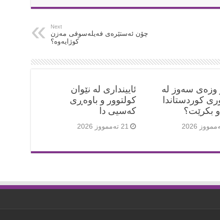
Next
چۆن ئەستێرەی فەیلەسوفی مەزن
کوژایەوە؟
 وزەی سەوز لە
ئایینداری لە نێوان
ری کوردستاندا
کولتوور و باوەڕی
و بکرێت؟
کەسیی دا
21 تەممووز 2026