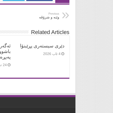
Previous
وێنە و شرۆڤە
Related Articles
دێری سیستەری پڕێبنۆا
ئەگەر
باشوو
4 ئاب 2026
پەیڕە
24 تەممووز 2026