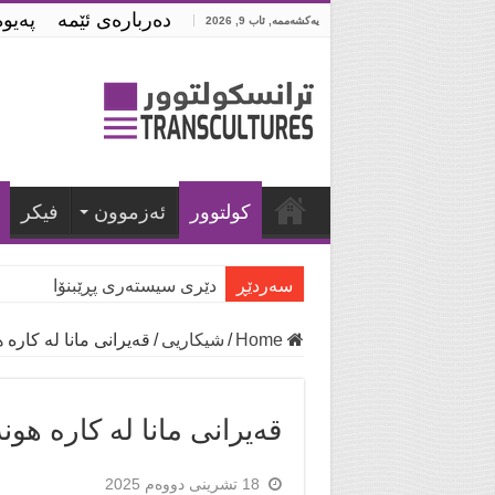
ده‌رباره‌ی ئێمه‌
په‌یو
یەکشەممە, ئاب 9, 2026
كولتوور
ئه‌زموون
فیكر
سه‌ردێڕ
دێری سیستەری پڕێبنۆا
Home
/
شیكاریی
/
قەیرانی مانا لە كارە 
قەیرانی مانا لە كارە هون
18 تشرینی دووەم 2025