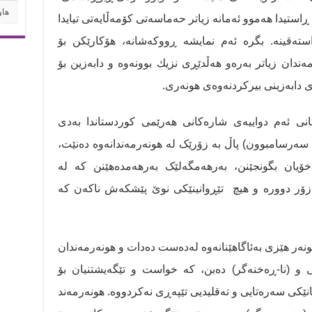
هاوپۆ
ڕاستیدا هەموو ئەمانە زیاتر حەماسەتی کۆمەڵایەتی تیایدا
ستەقینە. بگرە ئەم نمایشە ڕووکەشانە، هۆكارێكن بۆ
ندان زیاتر بەرەو هەڵدێڕی نزیك بوونەوە و دابەزین بۆ
 دابەزینی بیرکردنەوەی هونەری.
انی ئەم دواییەی شارەکانی هەرێمی کوردستاندا بەدی
 سەرسامبوون) پاڵ بە زۆرێک لە هونەرمەندانەوە دەنێت،
یان بگونجێنن، بەرهەمگەلێک بەرهەمدەهێنن کە لە
زۆر دوورە و هیچ تێڕوانینێکی نوێ پێشکەش ناكەن كە
نەر هێزی بەئاگاهێنانەوە لەدەست دەدات و هونەرمەندان
و (نا-ڕەخنەگر) دەبن، کە خواست و تێگەیشتنیان بۆ
ێكی سەرەتایی و تەقلیدیی تێپەڕی نەكردووە. هونەرمەند