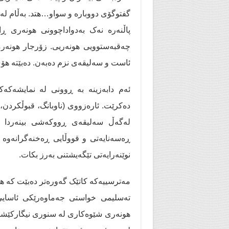
گفتوگۆی دووبارە و سواو…هتد. بەڵام لە 
پاڵنەرە نەک بەدواداچوونی هونەری ڕا
چەقبەستوویی هونەریی. زۆرجار هونەرمە
ئاست و سەلیقەی نزم دەبەن. دەبێتە هۆی
ئەم دابەزینە بە ڕوونی لە نمایشەكەك
دەکرێت. ئارەزووی (ناوبانگ، قبوڵکردن،
لەگەڵ سەلیقەی ڕووکەشی بینەردا خۆ
ڕەسەنایەتی و قووڵایی ڕەخنەگرانەوە 
نوێنەرایەتی تێگەیشتنی بەرز بكات.
مەترسییەکە کاتێک گەورەتر دەبێت کە هو
تەسلیمی خواستی جەماوەرێکی ئاسایی 
هونەری شێوەكاری لە سنوری نیگارکێشان