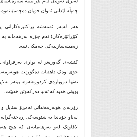
لەبری ئەوەی ئەم تێڕانینیە سەرەتاییەی 
چەپڵە لێدانی ئەوان خۆیان دەچەمێننەوە.
هەر لەبەر ئەمەشە پڕاكتیزەكارانی ڕ
کۆڕاتۆرەکان) ئەم جۆرە بەرهەمانە بە ق
زەمینەسازییەكی چەمکی نییە.
کێشەی گەورەتر لە بواری بەرفراوانی ب
خۆی وەک داهێنان دەگۆڕێت هونەرمەند 
تەنها دووبارەی کردووەتەوە. بینەر بەلا
بوونی هەیە کە تەنیا دەرکەوتن هەبێت.
زۆربەی هونەرمەندانی ئەمڕۆ ستایل و ز
لەناو خۆیاندا بە شێوەیەکی ڕەخنەگرانە 
لافاوێک لەو بەرهەمانەی کە هیچ هەر
دەبەخشێت. بەم شێوەیە پەیوەندی نێو