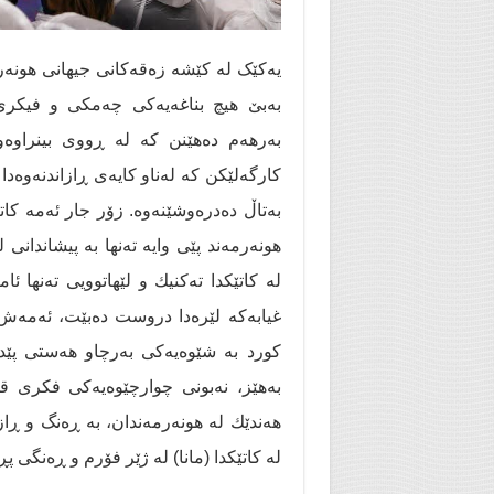
یەکێک لە کێشە زەقەکانی جیهانی هونەر
بەبێ هیچ بناغەیەکی چەمکی و فیکری 
بەرهەم دەهێنن کە لە ڕووی بینراوەو
کارگەلێکن کە لەناو کایەی ڕازاندنەوەدا
بەتاڵ دەدرەوشێنەوە. زۆر جار ئەمە كاتێ
هونەرمەند پێی وایە تەنها بە پیشاندانی
لە كاتێكدا تەكنیك و لێهاتوویی تەنها ئا
غیابەكە لێرەدا دروست دەبێت، ئەمەش
کورد بە شێوەیەكی بەرچاو هەستی پێدە
بەهێز، نەبونی چوارچێوەیەکی فکری ق
هەندێك لە هونەرمەندان، بە ڕەنگ و ڕا
لە كاتێكدا (مانا) لە ژێر فۆرم و ڕەنگی پڕ