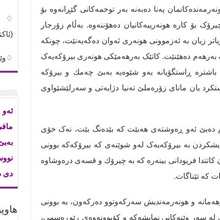
ەرمەندەكانمان پەنا دەبەنە بەر توخمەكانی گێڕانەوە بۆ
♢شی
یرۆک بۆ كارە هونەرییەكانیان دەهۆننەوە. بەڵام زۆرجار
(ئاک
اتر زیان بە ئەزموونی هونەری ئەوان دەگەیەنێت، چونکە
ک بەرهەم دەهێنێت. کاتێک بەرهەمێکی هونەری بیرۆکەیەک
♢وێن
باشترە ڕاستگۆیانە بەو شێوەیە بەبێ چەمك و بیرۆكە
ستکرد یان مانای زۆرەملێ تەنیا دژایەتی و سەرلێشێواوی
ئەو 
ماف
م دەبێ ئەو ڕەوشتەی هەبێت کە بێدەنگ بێت، نەک خۆی
بەب
یشکردن بە بیرۆکەیەک لەو شوێنەی کە بیرۆكەكە بوونی
نووس
ن كاتتدا فریودانی بینەرە کە بە چیرۆك و قسەی درەوشاوە
دی د
ت کە تێناگات.
ەرهەمانە و هونەرمەندیش سەرکەوتوو دەرکەون، بە بوونی
هاوپۆ
یی لە سەر وێنەكانی نمایشەكە و کۆبوونەوەی ڕێوڕەسمی،