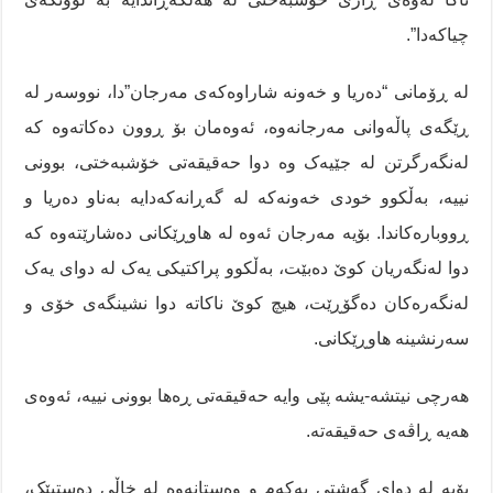
چیاکەدا”.
لە ڕۆمانی “دەریا و خەونە شاراوەکەی مەرجان”دا، نووسەر لە
ڕێگەی پاڵەوانی مەرجانەوە، ئەوەمان بۆ ڕوون دەکاتەوە کە
لەنگەرگرتن لە جێیەک وە دوا حەقیقەتی خۆشبەختی، بوونی
نییە، بەڵکوو خودی خەونەکە لە گەڕانەکەدایە بەناو دەریا و
ڕووبارەکاندا. بۆیە مەرجان ئەوە لە هاوڕێکانی دەشارێتەوە کە
دوا لەنگەریان کوێ دەبێت، بەڵکوو پراکتیکی یەک لە دوای یەک
لەنگەرەکان دەگۆڕێت، هیچ کوێ ناکاتە دوا نشینگەی خۆی و
سەرنشینە هاوڕێکانی.
هەرچی نیتشە-یشە پێی وایە حەقیقەتی ڕەها بوونی نییە، ئەوەی
هەیە ڕاڤەی حەقیقەتە.
بۆیە لە دوای گەشتی یەکەم و وەستانەوە لە خاڵی دەستپێک،