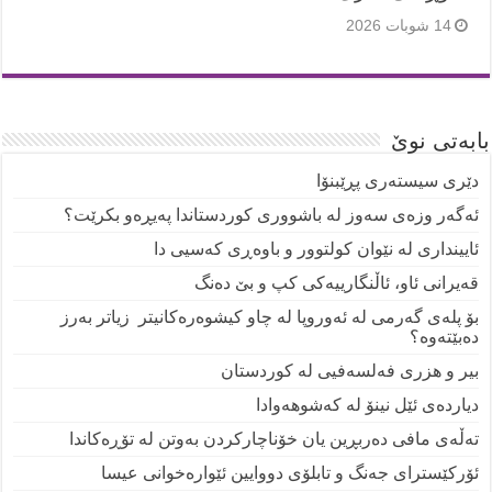
14 شوبات 2026
بابەتی نوێ
دێری سیستەری پڕێبنۆا
ئەگەر وزەی سەوز لە باشووری کوردستاندا پەیڕەو بکرێت؟
ئایینداری لە نێوان کولتوور و باوەڕی کەسیی دا
قەیرانی ئاو، ئاڵنگارییەکی کپ و بێ دەنگ
بۆ پلەی گەرمی لە ئەوروپا لە چاو کیشوەرەکانیتر زیاتر بەرز
دەبێتەوە؟
بیر و هزری فەلسەفیی لە کوردستان
دیاردەی ئێل نینۆ لە کەشوهەوادا
تەڵەی مافی دەربڕین یان خۆناچارکردن بەوتن لە تۆڕەکاندا
ئۆرکێسترای جەنگ و تابلۆی دووایین ئێوارەخوانی عیسا