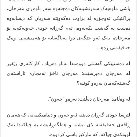
پاشی ماوەیەک سەرنشینەکان دەچنەوە سەر باوەڕی مەرجان،
پراکتیکی ئەوجۆرە لە بزاوت دەکەوێتە سەریان کە دیسانەوە
دەست بە گەشت بکەنەوە.. ئەم گەڕانە خودی خەونەکەیە بۆ
مەرجان، نەک ئەو جێگەی دوا پەناگەیانە بۆ هەمیشەیی وەک
حەقیقەتی ڕەها..
لە دەستپێکی گەشتی دووەمدا بەناو دەریادا، کاراکتەری زێفیر
لە مەرجان دەپرسێت: مەرجان ئاخۆ ئەمجارە ئاراستەی
گەشتەکەمان بەرەو کوێیە؟
لە وەڵامدا مەرجان دەڵێت: بەرەو “خەون”.
لێرەدا خودی گەڕان دەبێتە ئەو خەون و دینامیکییەتە، کە هەمان
ڕاڤەی حەقیقەتە لای نیشتە و هەڵگەڕانیشە بە چیاکەدا نەک
لووتکەی چیاکە، کە مارکیز باسی کردووە.