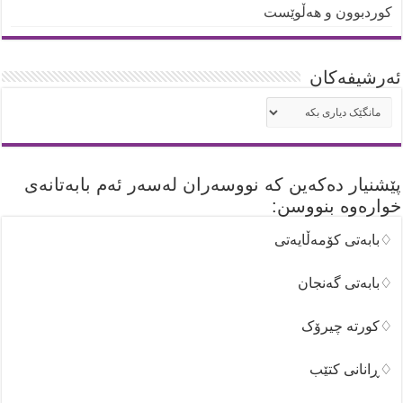
کوردبوون و هەڵوێست
ئه‌رشیفه‌کان
ئه‌رشیفه‌کان
پێشنیار دەکەین کە نووسەران لەسەر ئەم بابەتانەی
خوارەوە بنووسن:
♢بابەتی کۆمەڵایەتی
♢بابەتی گەنجان
♢کورتە چیرۆک
♢ڕانانی کتێب