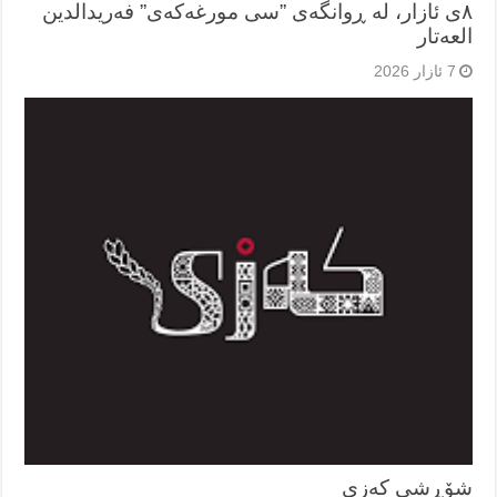
٨ی ئازار، لە ڕوانگەی ”سی مورغەکەی” فەریدالدین
العەتار
7 ئازار 2026
شۆڕشی کەزی