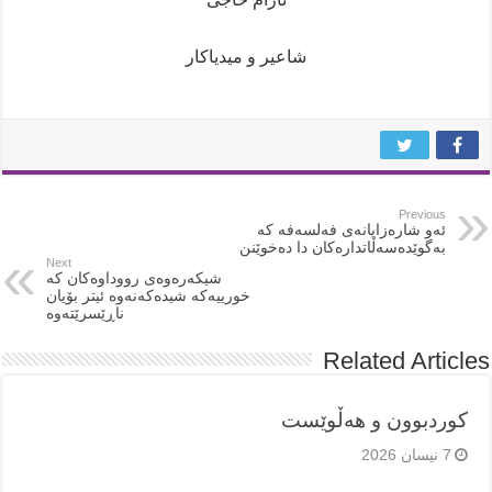
شاعیر و میدیاکار
Previous
ئەو شارەزایانەی فەلسەفە کە
بەگوێدەسەڵاتدارەکان دا دەخوێنن
Next
شیکەرەوەی رووداوەکان کە
خورییەکە شیدەکەنەوە ئیتر بۆیان
ناڕێسرێتەوە
Related Articles
کوردبوون و هەڵوێست
7 نیسان 2026