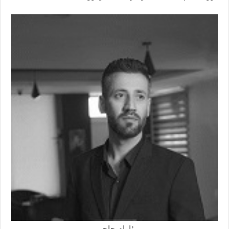
ئارام حاجی