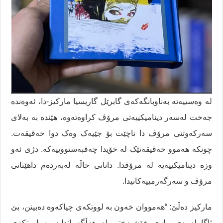
لە وەسییەتە بەناوبانگەکەی گابرێل گاریسیا مارکیز-دا، ئەوەندە
جەخت لەسەر دینامیکییەتی مرۆڤ کراوەتەوە، هێندە بە بەلای
سەرکەوتنی مرۆڤ دا ناچێت بۆ جێیەک وەک دوا حەقیقەت.
چونکە هەموو حەقیقەتێک لە خۆیدا چەقبەستووییەکە. دژی ئەو
وزە دینامیکییەیە لە مرۆڤدا. دانانی خاڵە لەبەردەم داهێنانی
مرۆڤ و سەرگەرمییەکانیدا.
مارکیز دەڵێ: “هەمووان خەون بە لووتکەی چیاکەوە دەبینن، بێ
ئاگا لەوەی ڕازی خۆشبەختی لە هەڵگەڕاندایە بە لووتکەی