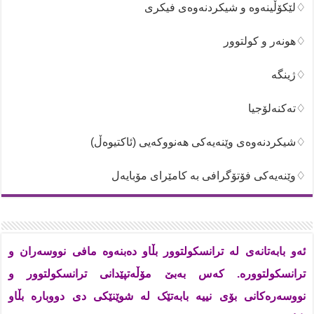
♢لێکۆڵینەوە و شیکردنەوەی فیکری
♢هونەر و کولتوور
♢ژینگە
♢تەکنەلۆجیا
♢شیکردنەوەی وێنەیەکی هەنووکەیی (ئاکتیوەڵ)
♢وێنەیەکی فۆتۆگرافی بە کامێرای مۆبایەل
ئەو بابەتانەی لە ترانسکولتوور بڵاو دەبنەوە مافی نووسەران و
ترانسکولتوورە. کەس بەبێ مۆڵەتپێدانی ترانسکولتوور و
نووسەرەکانی بۆی نییە بابەتێک لە شوێنێکی دی دووبارە بڵاو