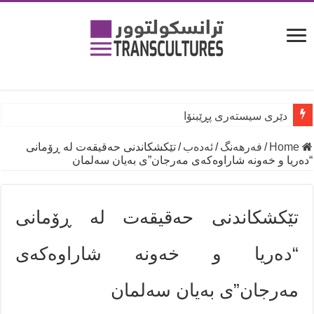
دێری سیستەری پڕێبنۆا
Home
/
فه‌رهه‌نگ
/
ئەدەب
/
تێکشکاندنی حەقیقەت لە ڕۆمانی
“دەریا و خەونە شاراوەکەی مەرجان”ی بەیان سەلمان
تێکشکاندنی حەقیقەت لە ڕۆمانی
“دەریا و خەونە شاراوەکەی
مەرجان”ی بەیان سەلمان