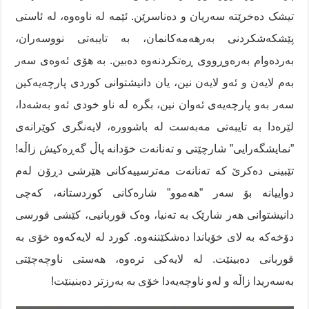
تیشک دەخرێتە سەریان و دەناسرێن. ئێمە لە ناوەوە، لە ئاستی
پێشکەشکردنی بەرهەمەکانمان، بە تایبەتی نووسەران،
بەردەوام بەرەوڕووی ڕەتکردنەوە دەبین. بە هۆی ئەوەی سەر
بەم لایەن و ئەو لایەن نین، یان دانیشتوانی کوردی پارچەیەکین
سەر بەو پارچەیەی ئەوان نین، بگرە لە ناو خودی ئەو بەشەدا،
لێرەدا بە تایبەتی مەبەست لە باشوورە، لایەنگری کوێرانەی
”نمایشگەرایی” شارچێتی و تەنانەت خۆدانە پاڵ گەڕەکیش زاڵە!
تێبینی دەکرێ کە تەنانەت مەترسییەکانی هێرشی دڕۆن لەم
دواییانە بۆ سەر ”هەموو” شارەکانی کوردستانە، کەچی
دانیشتوانی هەر شارێک بە تەنیا، وەک قوربانیی، کێشی قورسی
دۆخەکە بە لای خۆیاندا دەشکێننەوە. کورد لە لایەکەوە خۆی بە
قوربانی دەبینێت. لە لایەکی ترەوە، هەستی ناوچەچێتی
بەسەریدا زاڵە و لەو ناوچەیەدا خۆی بە بەرزتر دەبنینێت!