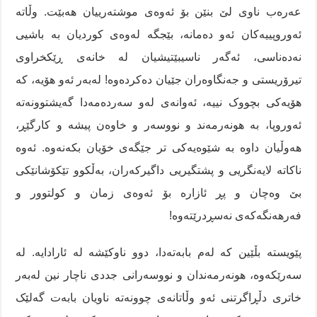
عەرەب ناوی لێ بنێن بۆ ئەوەی موشتەرییان هەبێت. وڵاتە
ئەوروپییەکان ئەو دەمانە، بێجگە لەوەی کوردیان بە باشیی
نەدەناسی، ئەگەر ناسیبێتیشیان لە خانەی ڕێکخراوی
تیرۆریستی و جەنگاوەران جێیان دەکردەوە! لەبەر ئەو هۆیە، کە
هۆیەکی بچووک نییە، ئەوانەی لەو سەردەمەدا گەیشتوونەتە
ئەوروپا، بە هونەرمەند و نووسەر و خاوەن پیشە و کارگێڕ،
هەوڵیان داوە بە شێوەیەکی تر جێگەی خۆیان بکەنەوە. ئەوە
ناکاتە لایەنگریی و پشتگیریی داگیرکەران، بەڵکوو تێکۆشانێکی
بێ وەچان و پڕ ئازارە بۆ ئەوەی زمان و کولتوور و
فەرهەنگەکەی نەسڕدرێتەوە!
پێویستە بڵێین کە لەم بابەتەدا، دوو ناوکێشە لە ئارادایە. لە
سەرێکەوە، هونەرمەندان و نووسەرانی جددی ناچار نین لەبەر
خاتری دڵڕاگرتنی ئەو وڵاتانەی چوونەتە ناویان بابەت گەلێک