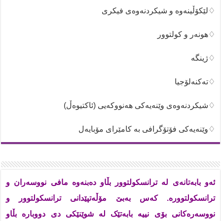
♢لێکۆڵینەوە و شیکردنەوەی فیکری
♢هونەر و کولتوور
♢ژینگە
♢تەکنەلۆجیا
♢شیکردنەوەی وێنەیەکی هەنووکەیی (ئاکتیوەڵ)
♢وێنەیەکی فۆتۆگرافی بە کامێرای مۆبایەل
ئەو بابەتانەی لە ترانسکولتوور بڵاو دەبنەوە مافی نووسەران و
ترانسکولتوورە. کەس بەبێ مۆڵەتپێدانی ترانسکولتوور و
نووسەرەکانی بۆی نییە بابەتێک لە شوێنێکی دی دووبارە بڵاو