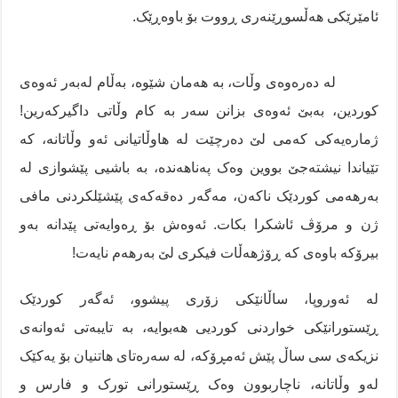
ئامێرێکی هەڵسوڕێنەری ڕووت بۆ باوەڕێک.
لە دەرەوەی وڵات، بە هەمان شێوە، بەڵام لەبەر ئەوەی
کوردین، بەبێ ئەوەی بزانن سەر بە کام وڵاتی داگیرکەرین!
ژمارەیەکی کەمی لێ دەرچێت لە هاوڵاتیانی ئەو وڵاتانە، کە
تێیاندا نیشتەجێ بووین وەک پەناهەندە، بە باشیی پێشوازی لە
بەرهەمی کوردێک ناکەن، مەگەر دەقەکەی پێشێلکردنی مافی
ژن و مرۆڤ ئاشکرا بکات. ئەوەش بۆ ڕەوایەتی پێدانە بەو
بیرۆکە باوەی کە ڕۆژهەڵات فیکری لێ بەرهەم نایەت!
لە ئەوروپا، ساڵانێکی زۆری پیشوو، ئەگەر کوردێک
ڕێستورانێکی خواردنی کوردیی هەبوایە، بە تایبەتی ئەوانەی
نزیکەی سی ساڵ پێش ئەمڕۆکە، لە سەرەتای هاتنیان بۆ یەکێک
لەو وڵاتانە، ناچاربوون وەک ڕێستورانی تورک و فارس و