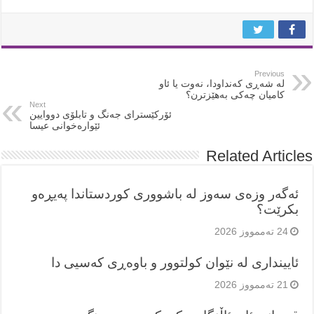
Previous
لە شەڕی کەنداودا، نەوت یا ئاو
کامیان چەکی بەهێزترن؟
Next
ئۆرکێسترای جەنگ و تابلۆی دووایین
ئێوارەخوانی عیسا
Related Articles
ئەگەر وزەی سەوز لە باشووری کوردستاندا پەیڕەو
بکرێت؟
24 تەممووز 2026
ئایینداری لە نێوان کولتوور و باوەڕی کەسیی دا
21 تەممووز 2026