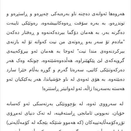
هەروەها ئەوانەی دەچنە ناو بەرەیەکی چەپڕەو و ڕاستڕەو و
توندڕەو، بە بەرە سۆفت ڕەوەکانییشەوە، رەوتێکی تایبەت
دەگرنە بەر، بە هەمان دۆگما بیردەکەنەوە و ڕەفتار دەکەن
”مادەم تۆ سەر بەو ڕەوتەی من نیت کەواتە تۆ لە بازنەی
بیرکردنەوەی مندا نیت” ئەوجا بە هەمان ئەو بیرۆکەییەی
گروپەکەی لێ پێکهێنراوە، هەڵدەوەشێتەوە، چونکە وەک هەر
دەرکەوتنێکی کاتیی، سەرەتا گەرم و گوڕە بەڵام خێرا سارد
دەبێتەوە. بە هۆی ئەوەی لە ناو خۆشیاندا، هەر یەکێکیان ئەو
هەستە بەسەریدا زاڵە، ئەو لەوانیتر ڕاستترە!
لە سەرووی ئەوە، لە بۆچوونێکی بەرتەسکی ئەو کەسانە
خۆیان، نەبوونی ئامانجی ڕاستەقینە، لە تەک دنیای ئەمڕۆی
تۆڕەکۆمەڵایەتییەکان (کە هەموو شتێکە بێجگە لە کۆمەڵایەتی)