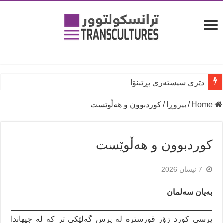
دێری سیستەری پڕێبنۆا
Home
/
بیروڕا
/
کوردبوون و هەڵوێست
کوردبوون و هەڵوێست
7 نیسان 2026
بەیان سەلمان
پرسی کورد زۆر قورسترە لە پرس گەلێکی تر کە لە جیهاندا