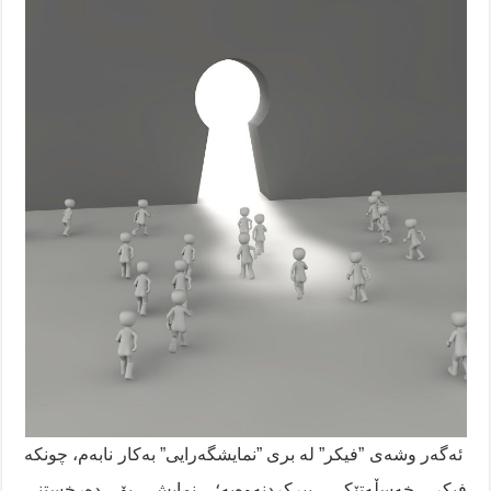
ئەگەر وشەی ”فیکر” لە بری ”نمایشگەرایی” بەکار نابەم، چونکە
فیکر خەسڵەتێکی بیرکردنەوەیە؛ نمایش بۆ دەرخستنی