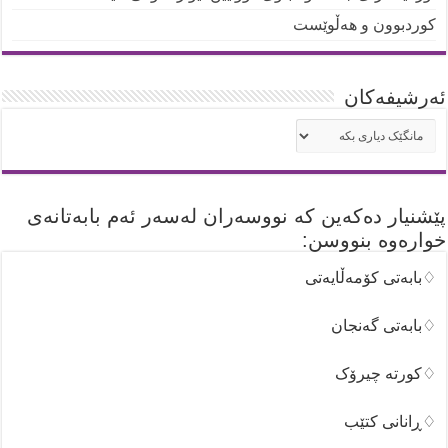
کوردبوون و هەڵوێست
ئه‌رشیفه‌کان
ئه‌رشیفه‌کان
پێشنیار دەکەین کە نووسەران لەسەر ئەم بابەتانەی
خوارەوە بنووسن:
♢بابەتی کۆمەڵایەتی
♢بابەتی گەنجان
♢کورتە چیرۆک
♢ڕانانی کتێب