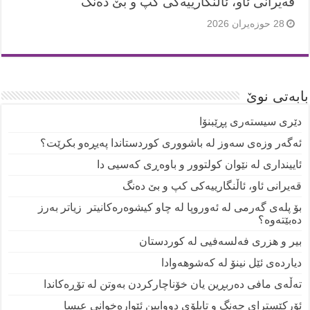
قەیرانی ئاو، ئاڵنگارییەکی کپ و بێ دەنگ
28 حوزه‌یران 2026
بابەتی نوێ
دێری سیستەری پڕێبنۆا
ئەگەر وزەی سەوز لە باشووری کوردستاندا پەیڕەو بکرێت؟
ئایینداری لە نێوان کولتوور و باوەڕی کەسیی دا
قەیرانی ئاو، ئاڵنگارییەکی کپ و بێ دەنگ
بۆ پلەی گەرمی لە ئەوروپا لە چاو کیشوەرەکانیتر زیاتر بەرز
دەبێتەوە؟
بیر و هزری فەلسەفیی لە کوردستان
دیاردەی ئێل نینۆ لە کەشوهەوادا
تەڵەی مافی دەربڕین یان خۆناچارکردن بەوتن لە تۆڕەکاندا
ئۆرکێسترای جەنگ و تابلۆی دووایین ئێوارەخوانی عیسا