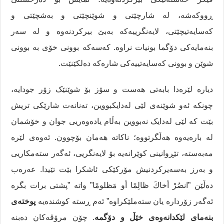
ڕووکەشە، لە شارچێتی و شوێنچێتی و بەشچێتی و
کەسایەتیچێتی، لایەنگرییەکە بەبێ بیرکردنەوە و لە سەر
بنەمایەکی دۆگما بونیات نراوە. کەسەکە بوونی خۆی بە بوونی
شوێن و بوونی کەسایەتییەکی شارەکە دەلکێنێت.
دیارە لێرەدا بابەتی هەست و سۆز بۆ شوێنێک زۆر جودایە،
چونکە ئەو شوێنەی لێی لەدایکبووین، تەنانەت شارێکی تریش
بێت کە لێی لەدایک نەبووین بەڵام یادەوەریی جوان و خۆشمان
لە بارەیەوە هەڵگرتووە؛ ناکاتە هەمان بۆچوون. ئەوەی لێرە
مەبەستە، تێڕوانینی کوێرانەیە بۆ لایەنگریی، ئەگەر ستەمکاریی
و بەرز بەسەیرکردنیش مۆرکێکی ئاشکرا بێت تێیدا. عەرەب
دەڵێن ”انصُرْ أخاكَ ظالِمًا أو مَظلومًا” واتە ”پشتی برات بگرە
ئەگەر زۆردارە یان ستەملێکراوە” ئەم ڕستە کوشندەیە
پوختەی
بنەمای لێکدانەوەی خێڵ و دۆگمە
. چۆن مرۆڤەکان دەبنە