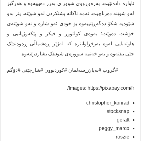
ئاوارە دادەنێیت، بەرەوڕووی شوورای بەرز دەبییەوە و هەرگیز
لەو شوێنە دەرناچیت. ئەمە ناکاتە پشتکردن لەو شوێنە، پتر بەو
شێوەیە شکۆ دەگەڕێنییەوە بۆ خودی ئەو شارە و ئەو شوێنەی
خۆشت دەوێت؛ بەوەی کولتوور و فیکر و پێکەوژیانیی و
هاوتەبایی لەوە بەرفڕاوانترە کە لەژێر ڕەشماڵی ڕەوەندێک
جێی ببێتەوە و بەو خەتمە سوورەی شوێنێک بشاردرێتەوە.
#گروپ #بەیان_سەلمان #کوردبوون #شارچێتی #دۆگم
Images: https://pixabay.com/fr/
christopher_konrad
stocksnap
geralt
peggy_marco
roszie