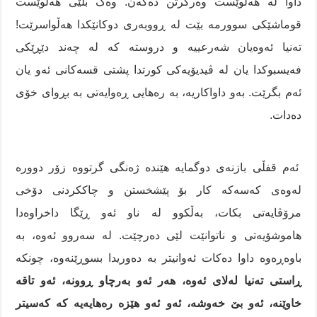
داوا لە هەڵوێست وەرگرتن دەکەن. وەک بڵێی هەڵوێست
قوماشێکی سوورمە بێت لە ڕووبەری دوکانێکدا هەڵواسرێت!
تەنیا ئەوەیان شەرعییە و دروستە کە لە چەند دێڕێکی
فەیسبوکدا یان لە ڤیدیۆیەکی کورتدا پشتی قسەکانی ئەو یان
ئەم بگرێت. بەو داواکاریە، بە رەهایی ڕەوایەتی بە بڕوای خۆی
دەدات.
ئەم قفڵی بازنەی دوگمایە هێندە ژەنگی گرتووە زۆر دوورە
لەوەی کەسەکە کار بۆ پێشخستن و چاککردنی دۆخی
مرۆڤایەتی بکات، بەڵکوو لە ناو ئەو ڕێگا داخراوەدا
هاموشۆیەتی و ناتوانێت لێی دەرچێت. لە سەروو ئەوە، بە
باوەڕەوە داوا دەکات ئەوانیتر بە دەوریدا بسوڕێنەوە، چونکە
ڕاستی تەنیا لەلای ئەوە، هەر ئەو بەرچاو ڕوونە، ئەو تاقە
خاوێنە، ئەو بێ خەوشە، ئەو ئەو هێزە رەهایەیە کە کەسیتر