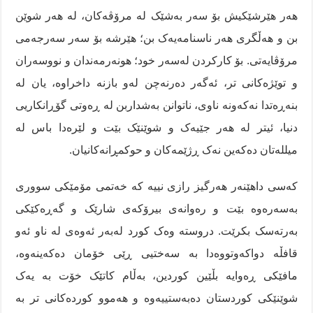
هەر هێرشێکیش بۆ سەر بەشێک لە مرۆڤەکان، لە هەر شوێن
بن و هەڵگری هەر ناسنامەیەک بن؛ هێرشە بۆ سەر سەرجەمی
مرۆڤایەتی. بۆ کارکردن لەسەر خود؛ هونەرمەندان و نووسەران
و توێژەکانی تر، ئەگەر دەرنەچن لەو بازنە داخراوە، یان لە
بنەڕەتدا نەکەونە ناوی، ناتوانن بەشداربن لە ڕەوتی گۆڕانکاریی
دنیا، ئیتر لە هەر جێیەک و شوێنێک بێت و لێرەدا باس لە
میللەتان دەکەین نەک ڕژێمەکان و حوکمڕانەکانیان.
کەسی داهێنەر هەرگیز رازی نییە کە خەتمی مۆمێکی سووری
بەسەرەوە بێت و رەوانەی بیرۆکەی شارێک و گەڕەکێکی
بەرتەسک بکرێت. دروستە وەک کورد لەبەر ئەوەی لە ناو ئەو
قافڵە دواکەوتووەدا بە سەختیی ڕێی خۆمان دەکەینەوە،
مافێکی ڕەوایە بڵێین کوردین، بەڵام کاتێک خۆت بە یەک
شوێنێکی کوردستان دەبەستییەوە و هەموو کوردەکانی تر بە