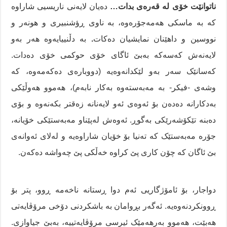
ناتوانێت خۆی لە قەرەی بدات…
دەیان لایەنی ناریسیی شاراوە
کە بە ماسکی هەمەجۆرەوە، بە ناوی ڕؤشنبیری و هونەر و
نووسین و داهێنان نمایشیان دەکات
.
بە دڵنییایەوە هەر بەو
لایەنەش کەسەکە بەبێ ئاگای خۆی حوکمی خۆی دەدات.
کەسانێک سەر بەو لێکدانەوەیە (دووبارەی دەکەمەوە، کە
وشەی -فیکر- بە مەبەستەوە بەکار نابەم)، هەموو هەوڵێکی
بەدکارانە دەدەن بۆ ئەوەی ئەو لایەنانە زەقتر بکەنەوە و بۆی
دەبنە تێکۆشەرێکی بەگوڕ. ئەوەش لەپێناو مەبەستێکی خۆیانە،
جۆرە مەبەستێک کە تەنیا بۆ خۆیان شاراوەیە و لەلای ئەوانەی
بێ ئاگان کە چۆن کاری پێ کراوە خەڵکی پێ چەواشە دەکەن.
دواجار، بۆ ئامۆژگاریی ئەم دوا ڕستانە ناخەمە ڕوو، پتر بۆ
ڕوونکردنەوەیە. ئەگەر بڕوامان بە باشکردنی دۆخی مرۆڤایەتی
هەبێت، هەموو بەرهەمێک ئیرسی مرۆڤایەتییە، بەبێ جیاوازی.