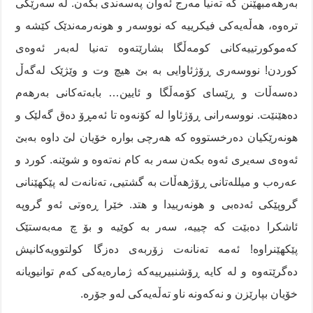
بەرهەمبهێنن کە تەنیا مەرج ئەوان پەسەندی بکەن. لە سەرێکی
ترەوە، هەڵەیەکی فیکرییە کە نووسەر و هونەرمەندێک کێشە و
کەموکورتییەکانی کومەڵگا بشارێتەوە تەنیا لەبەر ئەوەی
کوردن! نووسەری ڕۆژئاوایی بە بێ هیچ وت و وێژێک لەگەڵ
دەسەڵات و ڕێسای کۆمەڵگا و ئایین… بابەتەکانی بەرهەم
دەهێنێت. نووسەرانی ڕۆژئاوا لە کۆنەوە تا ئەمڕۆ دەق گەلێک و
هونەرێکیان دەرخستووە کە هەرچی بوارە خۆیان لێ داوە بەبێ
ئەوەی سەیری ئەوە بکەن سەر بە کام نەتەوە و شوێنە. کورد و
عەرەب و میللەتانی ڕۆژهەڵات بە گشتیی، تەنانەت لە پێکهێنانی
گروپێکی ئەدەبی و هونەرییدا و هتد. خێرا ڕەوتی ئەو گروپە
ئاشکرا دەبێت کە چییە، سەر بە کوێیە و بۆ چ مەبەستێک
پێکهێنراوە! ئەمە تەنانەت زۆربەی دەزگا کولتوویەکانیش
دەگرێتەوە و لە کایە ڕۆشنبیرییەکە ژمارەیەکی کەم توانیویانە
خۆیان بپارێزن و نەکەونە ناو تەڵەیەکی لەو جۆرە.