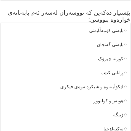
پێشنیار دەکەین کە نووسەران لەسەر ئەم بابەتانەی
خوارەوە بنووسن:
♢بابەتی کۆمەڵایەتی
♢بابەتی گەنجان
♢کورتە چیرۆک
♢ڕانانی کتێب
♢لێکۆڵینەوە و شیکردنەوەی فیکری
♢هونەر و کولتوور
♢ژینگە
♢تەکنەلۆجیا