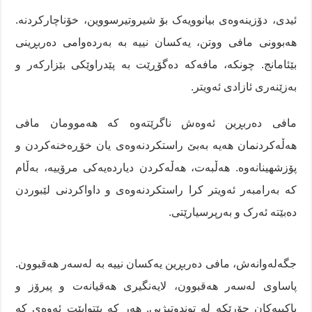
ئیدی، دۆزینەوەی بیانوویەک بۆ شیروتیرسووین، خۆناچارکردنە.
هەبوونی مافی ووتن، یەکسان نییە بە بەردەوامی دەربڕینی
بێئامانج. چونکە، مافەکە دەگۆڕێت بە پێدراوێکی بێزارکەر و
بەزێنەری ئازادی ئەویتر.
مافی دەربڕین ئەوەش ناگرێتەوە کە هەموومان مافی
هەڵەکردنمان هەیە بەبێ راستکردنەوەی یان خۆڕەخنەکردن و
پۆزشهینانەوە. هەڵبەت، هەڵەکردن دیاردەیەکی مرۆییە، بەڵام
کە بەرامبەر ئەویتر کرا راستکردنەوەی و داواکردنی لێبوردن
دەبێتە ئەرک و بەرپرسیارێتی.
جگەلەوانەش، مافی دەربڕین یەکسان نییە بە لەسەر هەقبوون.
پاساوی لەسەر هەقبوون، لایەنگیری هەقیانەت و پیرۆز و
پاکییەکان جۆرێکە لە توندوتیژیی. هەر کە پێتوابێت ئەوەی کە