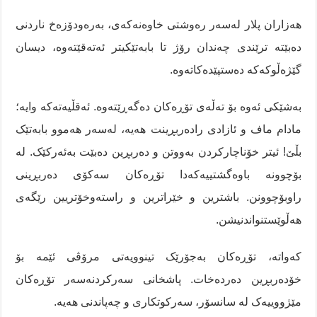
هەزاران پلار لەسەر رەوشتی خاوەنەکەی، بەرەودۆزەخ ناردنی
دەبێتە ترێندی چەندان رۆژ تا بابەتێکیتر ئەتەقێتەوە، دیسان
گێژەڵوکەکە دەستپێدەکاتەوە.
بەشێکی ئەوە بۆ تەڵەی تۆڕەکان دەگەڕێتەوە. ئەقڵیەتەکە وایە؛
مادام ماف و ئازادی رادەربڕینت هەیە، لەسەر هەموو بابەتێک
بڵێ! ئیتر خۆناچارکردن بەووتن و دەربڕین دەبێت بەئەرکێک. لە
بۆچوونە باوەگشتییەکەدا تۆڕەکان سەکۆی دەربڕینی
راوبۆچوونن. باشترین و خێراترین و راستەوخۆتریین رێگەی
هەڵوێستنواندنیشن.
کەواتە، تۆڕەکان بەجۆرێک تینوویەتی مرۆڤی ئێمە بۆ
خۆدەربڕین دەردەخات. پاشخانی سەرکردنەسەر تۆڕەکان
مێژووییەک لە سانسۆر، سەرکوتکاری و چەپاندنی هەیە.