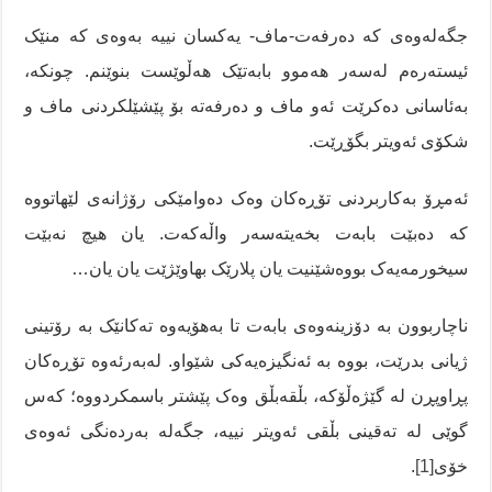
جگەلەوەی کە دەرفەت-ماف- یەکسان نییە بەوەی کە منێک
ئیستەرەم لەسەر هەموو بابەتێک هەڵوێست بنوێنم. چونکە،
بەئاسانی دەکرێت ئەو ماف و دەرفەتە بۆ پێشێلکردنی ماف و
شکۆی ئەویتر بگۆڕێت.
ئەمڕۆ بەکاربردنی تۆڕەکان وەک دەوامێکی رۆژانەی لێهاتووە
کە دەبێت بابەت بخەیتەسەر واڵەکەت. یان هیچ نەبێت
سیخورمەیەک بووەشێنیت یان پلارێک بهاوێژێت یان یان…
ناچاربوون بە دۆزینەوەی بابەت تا بەهۆیەوە تەکانێک بە رۆتینی
ژیانی بدرێت، بووە بە ئەنگیزەیەکی شێواو. لەبەرئەوە تۆڕەکان
پڕاوپڕن لە گێژەڵۆکە، بڵقەبڵق وەک پێشتر باسمکردووە؛ کەس
گوێی لە تەقینی بڵقی ئەویتر نییە، جگەلە بەردەنگی ئەوەی
خۆی
[1]
.