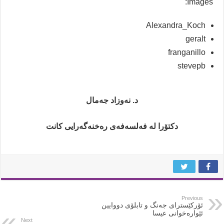
Images:
Alexandra_Koch
geralt
franganillo
stevepb
د. نەوزاد جەمال
دکتۆرا لە فەلسەفەی رەخنەگەرایی کانت
Previous
ئۆرکێسترای جەنگ و تابلۆی دووایین
ئێوارەخوانی عیسا
Next