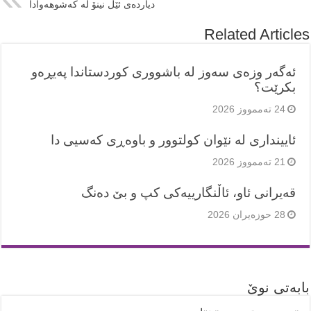
دیاردەی ئێل نینۆ لە کەشوهەوادا
Related Articles
ئەگەر وزەی سەوز لە باشووری کوردستاندا پەیڕەو
بکرێت؟
24 تەممووز 2026
ئایینداری لە نێوان کولتوور و باوەڕی کەسیی دا
21 تەممووز 2026
قەیرانی ئاو، ئاڵنگارییەکی کپ و بێ دەنگ
28 حوزه‌یران 2026
بابەتی نوێ