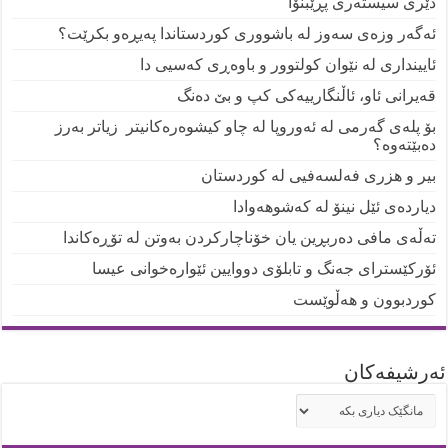
دێری سیستەری پڕێبنۆا
ئەگەر وزەی سەوز لە باشووری کوردستاندا پەیڕەو بکرێت؟
ئایینداری لە نێوان کولتوور و باوەڕی کەسیی دا
قەیرانی ئاو، ئاڵنگارییەکی کپ و بێ دەنگ
بۆ پلەی گەرمی لە ئەوروپا لە چاو کیشوەرەکانیتر زیاتر بەرز
دەبێتەوە؟
بیر و هزری فەلسەفیی لە کوردستان
دیاردەی ئێل نینۆ لە کەشوهەوادا
تەڵەی مافی دەربڕین یان خۆناچارکردن بەوتن لە تۆڕەکاندا
ئۆرکێسترای جەنگ و تابلۆی دووایین ئێوارەخوانی عیسا
کوردبوون و هەڵوێست
ئه‌رشیفه‌کان
ئه‌رشیفه‌کان