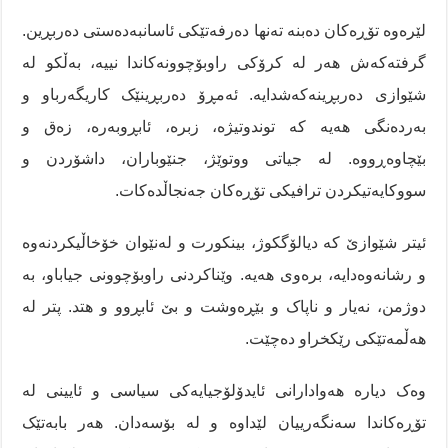
لێرەوە تۆڕەکان دەبنە تەنها دەرفەتێکی ئاسانبەدەستی دەربڕین.
گرفتەکەش هەر لە کرۆکی راوبۆچوونەکاندا نییە، بەڵکو لە
شێوازی دەربڕینەکەشدایە. ئەمڕۆ دەربڕینێک کاریگەرباو و
بەردەنگی هەیە کە توندوتیژە، زبرە، ئابڕوبەرە، زەق و
بێچاوەڕووە. لە جیاتی ووتوێژ، جنێوباران، داشۆردن و
سووکایەتیکردن ترافیکی تۆڕەکان جەنجاڵدەکات.
ئیتر شێوازێ کە دیالۆگکوژ، بینکورت و لەنێوان خۆخاڵیکردنەوە
و رشانەوەدایە، برەوی هەیە. وێناکردنی راوبۆچوونی جیاباو، بە
دوژمن، نەیار و ناپاک و بێڕەوشت و بێ ئابڕوو و هتد. پتر لە
هەڵمەتێکی رێکخراو دەچێت.
وەک دیارە هەوادارانی ئایدۆلۆجیایەکی سیاسی و ئایینی لە
تۆڕەکاندا سەنگەرییان لێداوە و لە بۆسەدان. هەر بابەتێک