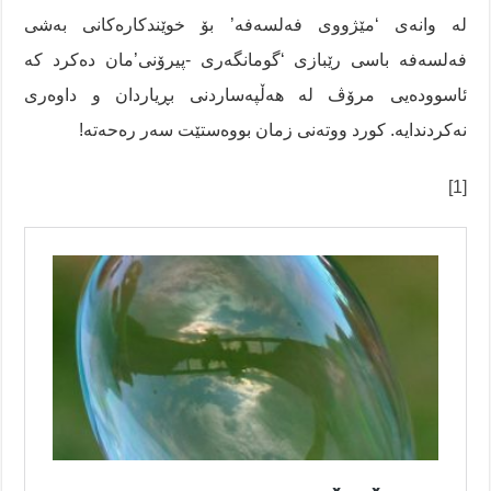
لە وانەی ‘مێژووی فەلسەفە’ بۆ خوێندکارەکانی بەشی
فەلسەفە باسی رێبازی ‘گومانگەری -پیرۆنی’مان دەکرد کە
ئاسوودەیی مرۆڤ لە هەڵپەساردنی بڕیاردان و داوەری
نەکردندایە. کورد ووتەنی زمان بووەستێت سەر رەحەتە!
[1]