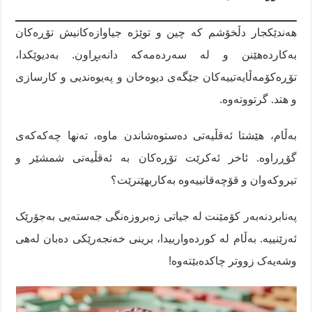
هەندێکجار دڵخۆشم کە چین و توێژە جیاوازەکانیش تۆڕەکان
بەکاردەهێنن و لە سەردەمەکە دانەبڕاون. بەدیوێکدا،
تۆڕەکۆمەڵایەتییەکان جێگەی دیوەخان و پەیوەندیی و کارسازی
و هتد. گرتووتەوە.
بەڵام، هێشتا ئەقڵیەتی دەستوەشاندن ماوە، تەنها چەکەکەی
گۆڕراوە. ئاخر ئەکرێت تۆڕەکان بە ئەقڵیەتی شمشێر و
تیروکەوان و قۆچەقانییەوە بەکاربهێنرێت؟
پەنابردنەبەر کۆمێنت لە جیاتی زەبروزەنگی جەستەیی بەجۆرێک
ئەرێنییە. بەڵام لە کوردەوارییدا، برینی خەنجەرێکی دەبان لەهی
وشەیەک زووتر چاکدەبێتەوە!