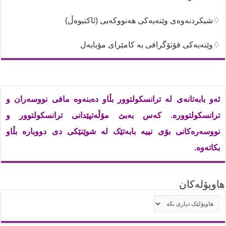
♢شیکردنەوەی وێنەیەکی هەنووکەیی (ئاکتیوەڵ)
♢وێنەیەکی فۆتۆگرافی بە کامێرای مۆبایەل
ئەو بابەتانەی لە ترانسکولتوور بڵاو دەبنەوە مافی نووسەران و
ترانسکولتوورە. کەس بەبێ مۆڵەتپێدانی ترانسکولتوور و
نووسەرەکانی بۆی نییە بابەتێک لە شوێنێکی دی دووبارە بڵاو
بکاتەوە.
هاوپۆله‌كان
هاوپۆله‌كان