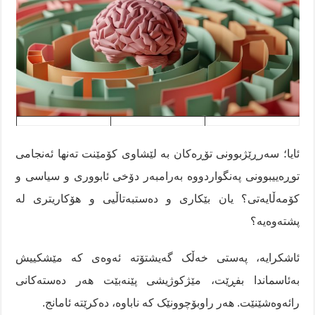
ئایا؛ سەرڕێژبوونی تۆڕەکان بە لێشاوی کۆمێنت تەنها ئەنجامی
توڕەییبوونی پەنگواردووە بەرامبەر دۆخی ئابووری و سیاسی و
کۆمەڵایەتی؟ یان بێکاری و دەستبەتاڵیی و هۆکاریتری لە
پشتەوەیە؟
ئاشکرایە، پەستی خەڵک گەیشتۆتە ئەوەی کە مێشکییش
بەئاسماندا بفڕێت، مێژکوژیشی پێنەبێت هەر دەستەکانی
رائەوەشێنێت. هەر راوبۆچوونێک کە ناباوە، دەکرێتە ئامانج.