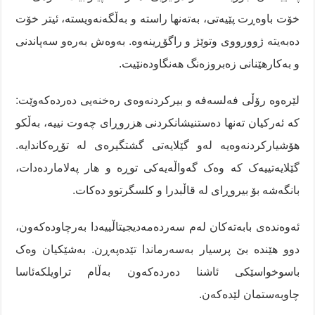
خۆت باوەڕت پێیەتی، بەتەنها راستە و بەڵگەنەویستە، ئیتر خۆت
دەبەیتە ژوورووی وتوێژ و راگۆڕینەوە. بەوەش بەرەو سەپاندنی
و بەکارهێنانی زەبروزەنگ هەنگاودەنێیت.
لێرەوە رۆڵی فەلسەفە و بیرکردنەوەی رەخنەیی دەردەکەوێت:
کە ئەرکیان تەنها دەستنیشانکردنی هزروڕای چەوت نییە، بەڵکو
هۆشیارکردنەوەیە لەو گێلایەتی گشتگیرەی لە تۆڕەکاندایە.
گێلایەتییەک کە وەک گەواڵەیەکی توڕە و هار پەلاماردەدات،
بانگەشە بۆ بیروڕای لە قاڵبدرا و کلسگرتوو دەکات.
ئەوەندەی بابەتەکان لەم سەردەمەدیجیتاڵییەدا بەرچاودەکەون،
دوو هێندە بێ پرسیار بەسەرماندا تێدەپەڕن. بەشێکیان وەک
باسوخواسێکی ئاشنا دەردەکەون بەڵام تراویلکەئاسا
چاوبەستمان لێدەکەن.