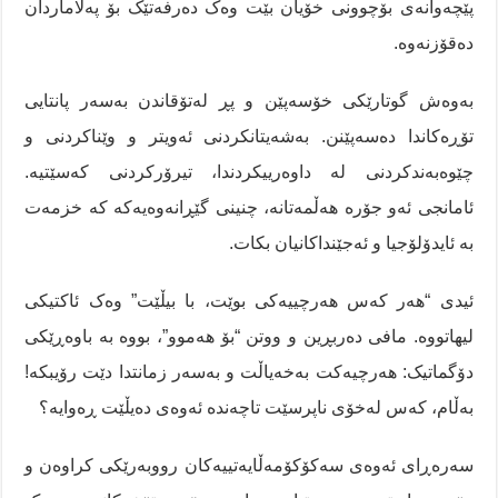
پێچەوانەی بۆچوونی خۆیان بێت وەک دەرفەتێک بۆ پەلاماردان
دەقۆزنەوە.
بەوەش گوتارێکی خۆسەپێن و پڕ لەتۆقاندن بەسەر پانتایی
تۆڕەکاندا دەسەپێنن. بەشەیتانکردنی ئەویتر و وێناکردنی و
چێوەبەندکردنی لە داوەرییکردندا، تیرۆرکردنی کەسێتیە.
ئامانجی ئەو جۆرە هەڵمەتانە، چنینی گێڕانەوەیەکە کە خزمەت
بە ئایدۆلۆجیا و ئەجێنداکانیان بکات.
ئیدی “هەر کەس هەرچییەکی بوێت، با بیڵێت” وەک ئاکتیکی
لیهاتووە. مافی دەربڕین و ووتن “بۆ هەموو”، بووە بە باوەڕێکی
دۆگماتیک: هەرچیەکت بەخەیاڵت و بەسەر زمانتدا دێت رۆیبکە!
بەڵام، کەس لەخۆی ناپرسێت تاچەندە ئەوەی دەیڵێت ڕەوایە؟
سەرەڕای ئەوەی سەکۆکۆمەڵایەتییەکان رووبەرێکی کراوەن و