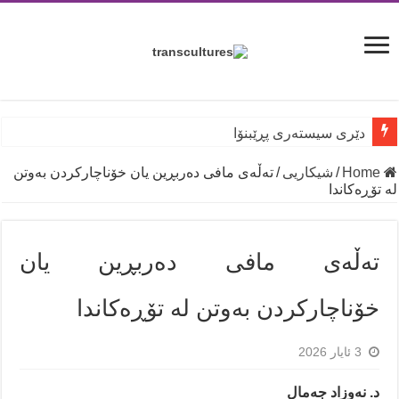
دێری سیستەری پڕێبنۆا
Home
/
شیكاریی
/
تەڵەی مافی دەربڕین یان خۆناچارکردن بەوتن
لە تۆڕەکاندا
تەڵەی مافی دەربڕین یان
خۆناچارکردن بەوتن لە تۆڕەکاندا
3 ئایار 2026
د. نەوزاد جەمال