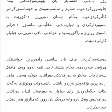
زۆر بابەتی هەستیار یان پێوەرەتۆخەکانی وەک
چاوسوورکردنەوە، شەرم و سڵەمینەوەی و خۆساسنۆرکردنی
کاڵترکردۆتەوە. بەڵام دیسان دەربڕین دەگۆڕێت بە
سنووردارکردن و دیواربەندیی. ئەقڵیەتی سانسۆر، داخرانی
ئاسۆی ووتوێژ و راگۆڕینەوە و بەزاندنی مافی دەربڕینی جیاواز،
کاراتر دەبێت.
دەستەبەرکردنی ماف یان شانسی رادەربڕین خواستێکی
مرۆڤی سەردەمە. بەڵام هێشتا تاکی ئێمە ئەوە وەک مافێک
سەیرناکات، بەڵکو بە دەرفەتێکی دەزانێت. چونکە هەمان مافی
رادەربڕین بۆ ئەویتر بەڕەوا نابنێت. ناشییەوێت ووتوێژی لەگەڵدا
بکات. جگەلەوەش رای جیاواز بە دەرفەتی لێدان دەزانێت.
دەرفەتیش وەک پارە وایە درەنگ یان زوو، کەمتازۆر هەر دەبێت
خەرجبکرێت.