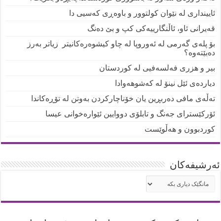
ئایینداری لە نێوان کولتوور و باوەڕی کەسیی دا
قەیرانی ئاو، ئاڵنگارییەکی کپ و بێ دەنگ
بۆ پلەی گەرمی لە ئەوروپا لە چاو کیشوەرەکانیتر زیاتر بەرز
دەبێتەوە؟
بیر و هزری فەلسەفیی لە کوردستان
دیاردەی ئێل نینۆ لە کەشوهەوادا
تەڵەی مافی دەربڕین یان خۆناچارکردن بەوتن لە تۆڕەکاندا
ئۆرکێسترای جەنگ و تابلۆی دووایین ئێوارەخوانی عیسا
کوردبوون و هەڵوێست
ئه‌رشیفه‌کان
ئه‌رشیفه‌کان