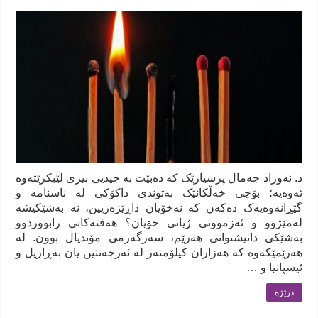
د. نەوزاد جەمال پرسیارێک کە دەبێت بە جیدیی بیری لێبکرێتەوە
ئەوەیە؛ بۆچی خەڵکانێک بەتوندی داکۆکی لە ناسنامە و
گێڕانەوەیەک دەکەن کە نەخۆیان داڕێژەریین، نە بەشێکیشە
لەمێژوو و ئەزموونی ژیانی خۆیان؟ هەفتەکانی رابووردوو
بەشێکی دانیشتوانی هەرێم، سەرگەرمی مۆندیال بوون. لە
هەرێمێکەوە کە هەزاران کیلۆمتەر لە ئەرجەنتین یان بەڕازیل و
ئیسپانیا و …
درێژه‌