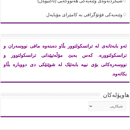
♢شیکردنەوەی وێنەیەکی هەنووکەیی (ئاکتیوەڵ)
♢وێنەیەکی فۆتۆگرافی بە کامێرای مۆبایەل
ئەو بابەتانەی لە ترانسکولتوور بڵاو دەبنەوە مافی نووسەران و
ترانسکولتوورە. کەس بەبێ مۆڵەتپێدانی ترانسکولتوور و
نووسەرەکانی بۆی نییە بابەتێک لە شوێنێکی دی دووبارە بڵاو
بکاتەوە.
هاوپۆله‌كان
هاوپۆله‌كان