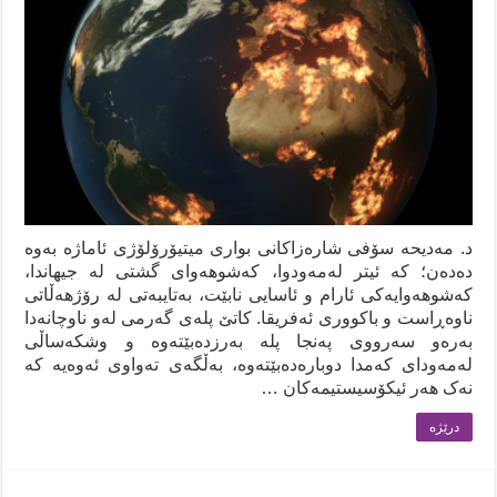
د. مەدیحە سۆفی شارەزاکانی بواری میتیۆرۆلۆژی ئاماژە بەوە
دەدەن؛ کە ئیتر لەمەودوا، کەشوهەوای گشتی لە جیهاندا،
کەشوهەوایەکی ئارام و ئاسایی نابێت، بەتایبەتی لە رۆژهەڵاتی
ناوەڕاست و باکووری ئەفریقا. کاتێ پلەی گەرمی لەو ناوچانەدا
بەرەو سەرووی پەنجا پلە بەرزدەبێتەوە و وشکەساڵی
لەمەودای کەمدا دوبارەدەبێتەوە، بەڵگەی تەواوی ئەوەیە کە
نەک هەر ئیکۆسیستیمەکان …
درێژه‌