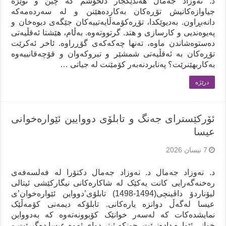
د. نەوزاد جەمال هەندێکجار دڵخۆشم کە چین و توێژە
جیاوازەکانیش تۆڕەکان بەکاردەهێنن و لە سەردەمەکە
دانەبڕاون. بەدیوێکدا، تۆڕەکۆمەڵایەتییەکان جێگەی دیوەخان و
پەیوەندیی و کارسازی و هتد. گرتووتەوە. بەڵام، هێشتا ئەقڵیەتی
دەستوەشاندن ماوە، تەنها چەکەکەی گۆڕراوە. ئاخر ئەکرێت
تۆڕەکان بە ئەقڵیەتی شمشێر و تیروکەوان و قۆچەقانییەوە
بەکاربهێنرێت؟ پەنابردنەبەر کۆمێنت لە جیاتی …
درێژه‌
ئۆرکێسترای جەنگ و تابلۆی دووایین ئێوارەخوانی
عیسا
7 نیسان 2026
د. نەوزاد جەمال د. نەوزاد جەمال دکتۆرا لە فەلسەفەی
رەخنەگەرایی کانت یەکێک لە شاکارەکانی نیگارکێشی ئیتالی
لیۆناردۆ داڤینچی(1494-1498) تابلۆی’دوواین ئێوارەخوان’ی
عیسا لەگەڵ دوانزە یارەکانی. تابلۆکە دیمەنی کۆمەڵێک
نمایشدەکات کە لەسەر خوانێک کۆبوونەتەوە کە بەدوواین
خوانی ئێوارە دادەنرێت. چونکە ئیتر دوای ئەوە عیسا دەگیرێت و