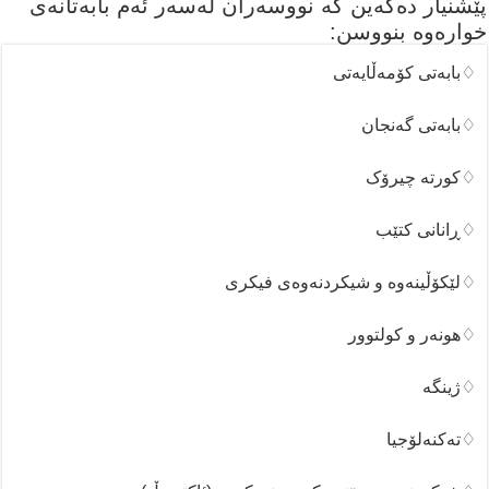
پێشنیار دەکەین کە نووسەران لەسەر ئەم بابەتانەی
خوارەوە بنووسن:
♢بابەتی کۆمەڵایەتی
♢بابەتی گەنجان
♢کورتە چیرۆک
♢ڕانانی کتێب
♢لێکۆڵینەوە و شیکردنەوەی فیکری
♢هونەر و کولتوور
♢ژینگە
♢تەکنەلۆجیا