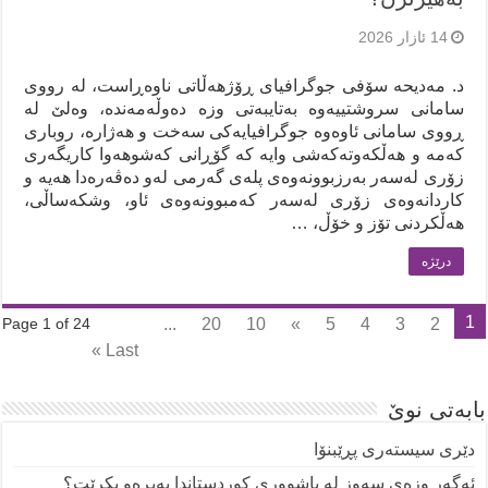
14 ئازار 2026
د. مەدیحە سۆفی جوگرافیای ڕۆژهەڵاتی ناوەڕاست، لە رووی
سامانی سروشتییەوە بەتایبەتی وزە دەوڵەمەندە، وەلێ لە
ڕووی سامانی ئاوەوە جوگرافیایەکی سەخت و هەژارە، روباری
کەمە و هەڵکەوتەکەشی وایە کە گۆڕانی کەشوهەوا کاریگەری
زۆری لەسەر بەرزبوونەوەی پلەی گەرمی لەو دەڤەرەدا هەیە و
کاردانەوەی زۆری لەسەر کەمبوونەوەی ئاو، وشکەساڵی،
هەڵکردنی تۆز و خۆڵ، …
درێژه‌
1
...
20
10
»
5
4
3
2
Page 1 of 24
Last »
بابەتی نوێ
دێری سیستەری پڕێبنۆا
ئەگەر وزەی سەوز لە باشووری کوردستاندا پەیڕەو بکرێت؟