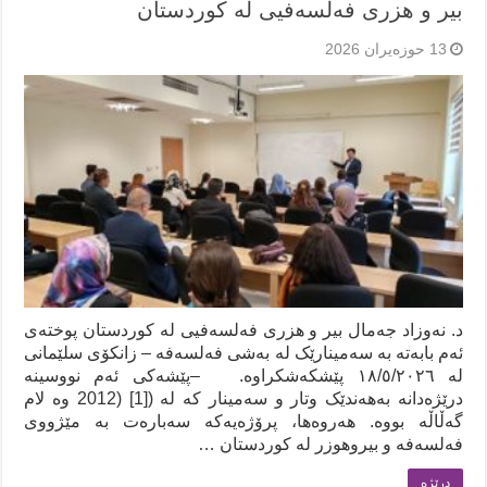
بیر و هزری فەلسەفیی لە کوردستان
13 حوزه‌یران 2026
د. نەوزاد جەمال بیر و هزری فەلسەفیی لە کوردستان پوختەی
ئەم بابەتە بە سەمینارێک لە بەشی فەلسەفە – زانکۆی سلێمانی
لە ١٨/٥/٢٠٢٦ پێشکەشکراوە. –پێشەکی ئەم نووسینە
درێژەدانە بەهەندێک وتار و سەمینار کە لە ([1] (2012 وە لام
گەڵاڵە بووە. هەروەها، پرۆژەیەکە سەبارەت بە مێژووی
فەلسەفە و بیروهوزر لە کوردستان …
درێژه‌