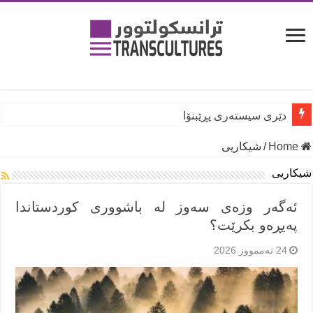
دێری سیستەری پڕێبنۆا
Home
/
شیكاریی
شیكاریی
ئەگەر وزەی سەوز لە باشووری کوردستاندا
پەیڕەو بکرێت؟
24 تەممووز 2026