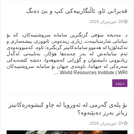
قەیرانی ئاو، ئاڵنگارییەکی کپ و بێ دەنگ
28 حوزه‌یران 2026
د. مەدیحە سۆفی گرنگترین سامانە سروشتییەکان، کە بۆ
بنیاتنانی شارستانییەت، ژیاری زیندەوەر، ئابووری، پیشەسازی و
تەکنەلۆژیا لە هەموو سامانەکانیتر گرنگترە؛ ئاوە، کەمبوونەوەی
ئەم سامانەش لە بەر چەندەها هۆکار، بەتایبەتی لەگەڵ
زیادبوونی دانیشتوان و گۆڕانی کەشوهەوا، دەبێتە کێشەیەکی
سەرەکی لە جیهاندا، ناوەندی جیهان بۆ سامانە سروشتییەکان
World Resources Institute ( WRI …
درێژه‌
بۆ پلەی گەرمی لە ئەوروپا لە چاو کیشوەرەکانیتر
زیاتر بەرز دەبێتەوە؟
28 حوزه‌یران 2026