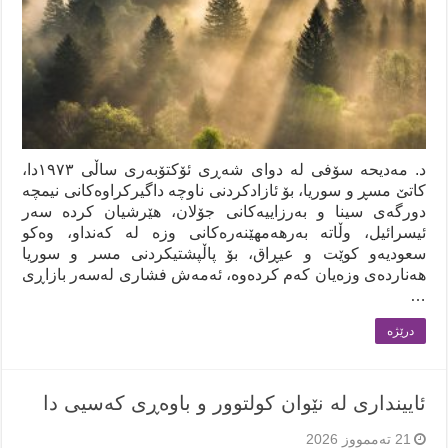
د. مەدیحە سۆفی لە دوای شەڕی ئۆکتۆبەری ساڵی ١٩٧٣دا،
کاتێ مسڕ و سوریا، بۆ ئازادکردنی ناوچە داگیرکراوەکانی نیمچە
دورگەی سینا و بەرزاییەکانی جۆلان، هێرشیان کردە سەر
ئیسرائیل، وڵاتە بەرهەمهێنەرەکانی وزە لە کەنداو، وەکو
سعودیەو کوێت و عیڕاق، بۆ پاڵپشتیکردنی مسر و سوریا
هەناردەی وزەیان کەم کردەوە، ئەمەش فشاری لەسەر بازاڕی
…
درێژه‌
ئایینداری لە نێوان کولتوور و باوەڕی کەسیی دا
21 تەممووز 2026