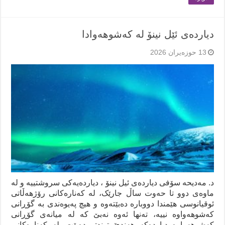
دیاردەی ئێل نینۆ لە کەشوهەوادا
13 حوزه‌یران 2026
د. مەدیحە سۆفی دیاردەی ئیل نینۆ ، دیاردەیەکی سروشتییە و لە
ماوەی دوو تا حەوت ساڵ جارێک، لە کەنارەکانی رۆژهەڵاتی
ئوقیانوسی هێمندا دووبارە دەبێتەوە و هیچ پەیوەندی بە گۆڕانی
کەشوهەواوە نییە، تەنها ئەوە نەبێ کە لە میانەی گۆڕانی
کەشوهەواوە دیاردەکە هەندێ توندتر دەبێت. لە کەنارەکانی