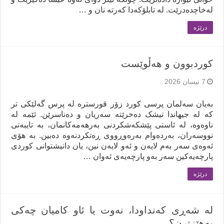
لەخاچدەدرێت. لە تابلۆکەدا کەرتە نان و …
درێژه‌
کوردبوون و هەڵوێست
7 نیسان 2026
بەیان سەلمان پرسی کورد زۆر قورسترە لە پرس گەلێکی تر
کە لە جیهاندا تیشک دەخرێتە سەریان و دەناسرێن. ئێمە لە
ناوەوە، لە ئاستی پێشکەشکردنی بەرهەمەکانمان، بە تایبەتی
نووسەران، بەردەوام بەرەوڕووی ڕەتکردنەوە دەبین. بە هۆی
ئەوەی سەر بەم لایەن و ئەو لایەن نین، یان دانیشتوانی کوردی
پارچەیەکین سەر بەو پارچەیەی ئەوان …
درێژه‌
لە شەڕی کەنداودا، نەوت یا ئاو کامیان چەکی
بەهێزترن؟