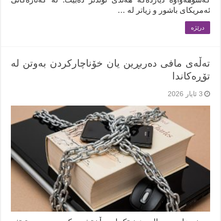
ئەمریکای باشور و زیاتر لە …
درێژه‌
تەڵەی مافی دەربڕین یان خۆناچارکردن بەوتن لە
تۆڕەکاندا
3 ئایار 2026