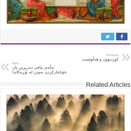
Previous
کوردبوون و هەڵوێست
Next
تەڵەی مافی دەربڕین یان
خۆناچارکردن بەوتن لە تۆڕەکاندا
Related Articles