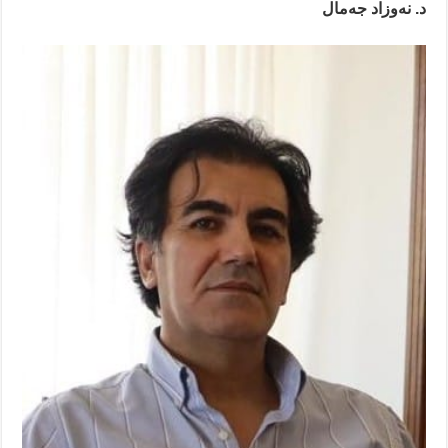
د. نەوزاد جەمال