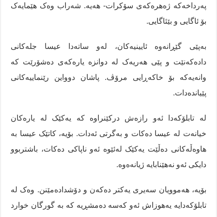
پەرداخەکە ژەهرەکەی سۆکرات- هەیە. شەراب وەک هێمایەک
بۆ ئاگایی و بێئاگایی.
بەپێی گێڕانەوە ئایینیەکان، لەو ساتەدا عیسا جلەکانی
دادەکەنێت و پێی هەریەک لە دوانزە یارەکەی دەشۆرێت کە
وانەیەکە بۆ خاکەڕایی مرۆڤ. پاشان دوواین رێنماییەکانی
پێیاندەدات.
لە تابلۆکەدا ئەو رازەش درکێنراوە کە یەکێک لە یارەکان
خیانەت لە عیسا دەکات و بەگرتی ئەدات. بۆیە، کاتێک عیسا بە
هاوەڵەکانی دەڵێت یەکێک لەئێوە ئەو ناپاکی دەکات، باشتربوو
دایکی ئەو نەهێنابایە ژیانەەوە.
بۆیە، هەموویان سەیری یەکتر دەکەن و دۆشدادەمێنن. وەک لە
تابلۆکەدایە یەهوزاش ئەو کەسە دەمشڕیە کە بە گورگان خوارد