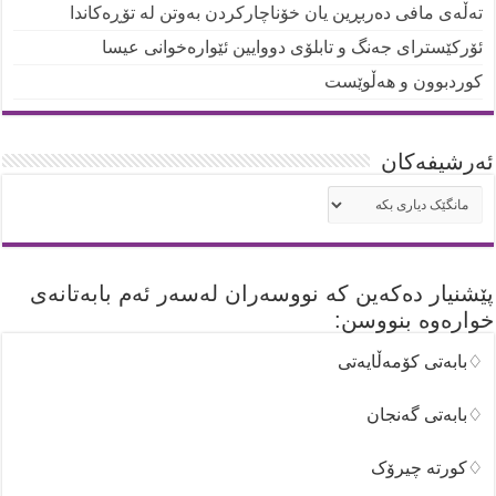
تەڵەی مافی دەربڕین یان خۆناچارکردن بەوتن لە تۆڕەکاندا
ئۆرکێسترای جەنگ و تابلۆی دووایین ئێوارەخوانی عیسا
کوردبوون و هەڵوێست
ئه‌رشیفه‌کان
ئه‌رشیفه‌کان
پێشنیار دەکەین کە نووسەران لەسەر ئەم بابەتانەی
خوارەوە بنووسن:
♢بابەتی کۆمەڵایەتی
♢بابەتی گەنجان
♢کورتە چیرۆک