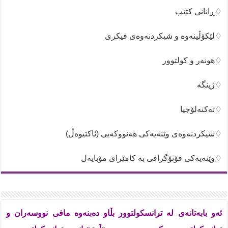
♢ڕانانی کتێب
♢لێکۆڵینەوە و شیکردنەوەی فیکری
♢هونەر و کولتوور
♢ژینگە
♢تەکنەلۆجیا
♢شیکردنەوەی وێنەیەکی هەنووکەیی (ئاکتیوەڵ)
♢وێنەیەکی فۆتۆگرافی بە کامێرای مۆبایەل
ئەو بابەتانەی لە ترانسکولتوور بڵاو دەبنەوە مافی نووسەران و