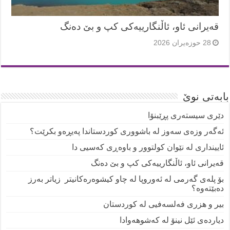
قەیرانی ئاو، ئاڵنگارییەکی کپ و بێ دەنگ
28 حوزه‌یران 2026
بابەتی نوێ
دێری سیستەری پڕێبنۆا
ئەگەر وزەی سەوز لە باشووری کوردستاندا پەیڕەو بکرێت؟
ئایینداری لە نێوان کولتوور و باوەڕی کەسیی دا
قەیرانی ئاو، ئاڵنگارییەکی کپ و بێ دەنگ
بۆ پلەی گەرمی لە ئەوروپا لە چاو کیشوەرەکانیتر زیاتر بەرز
دەبێتەوە؟
بیر و هزری فەلسەفیی لە کوردستان
دیاردەی ئێل نینۆ لە کەشوهەوادا