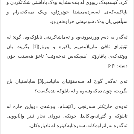
کرد. کیسەیەک زیووی لە بندەستدایە وەک پاداشتی شکاتکردن و
ناپاکییەکەی. لەبەردەمیشدا خوێڕژاوە وەک نمەکحەرام و
سپڵەیی یان وەک شومیەتی خراوەتەڕوو.
ئەگەر بە دەم ووردبوونەوە و تەماشاکردنی تابلۆکەوە، گوێ لە
ئۆپێرای ئاڤێ ماریا(مەریم پاکیزە و پیرۆز)
[1]
بگریت یان
ووتنەکەی پاڤارۆتی ‘هیچکەس نەخەوێت’ ئاخۆ هەستت چۆن
دەبێت؟
[2]
.
ئەی ئەگەر گوێ لە سەمفۆنیای ماتیاسی
[3]
ساباستیان باخ
بگریت، چۆن دەکەوێتەوە و لە تابلۆکە تێدەگەیت؟
ئەوەی جارێکتر سەرنجی راکێشام، ووشەی دوواین جارە لە
تابلۆکە و گێڕانەوەکاندا. چونکە، دووای نجار ئیتر واڵابوونی
ئەگەرە نەزانراوەکانە. سەرەتایەکیترە لە نادیارەکان.