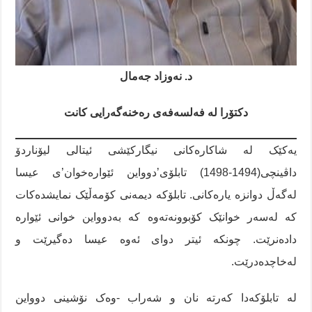
د. نەوزاد جەمال
دکتۆرا لە فەلسەفەی رەخنەگەرایی کانت
یەکێک لە شاکارەکانی نیگارکێشی ئیتالی لیۆناردۆ
داڤینچی(1494-1498) تابلۆی’دوواین ئێوارەخوان’ی عیسا
لەگەڵ دوانزە یارەکانی. تابلۆکە دیمەنی کۆمەڵێک نمایشدەکات
کە لەسەر خوانێک کۆبوونەتەوە کە بەدوواین خوانی ئێوارە
دادەنرێت. چونکە ئیتر دوای ئەوە عیسا دەگیرێت و
لەخاچدەدرێت.
لە تابلۆکەدا کەرتە نان و شەراب -وەک نۆشینی دوواین