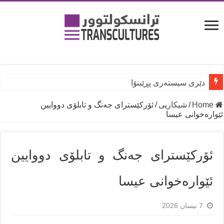
دێری سیستەری پڕێبنۆا
Home
/
شیكاریی
/
ئۆرکێسترای جەنگ و تابلۆی دووایین
ئێوارەخوانی عیسا
ئۆرکێسترای جەنگ و تابلۆی دووایین
ئێوارەخوانی عیسا
7 نیسان 2026