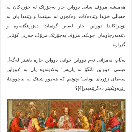
هەمیشە مرۆڤ ساتی دوواین جار بەجۆرێک لە جۆرەکان لە
خەیاڵی خۆیدا وێنادەکات. وەکچۆن لە سینەما و وێنەدا یان لە
ئۆپێراکاندا دوواین جار لەبەر گوێماندا دەزرنێگێتەوە و
دێتەبەرچاومان. چونکە، مرۆڤ بەجۆرێک مرۆڤ جەژنی کۆتایی
گێڕاوە.
بەڵام، نەمزانی ئەم دوواین خوانە، دوواین جارە باشتر لەگەڵ
فیلمی ‘دوواین تانگۆ لە پاریس’ یەکدێتەوە یان بە ‘دوواین
سەمای زۆربای یۆنانی’ بچوێنم کە هەموو شتێک لە تیاچووندا،
رێڕەوێکیتر دەگرێتەبەر
[4]
؟