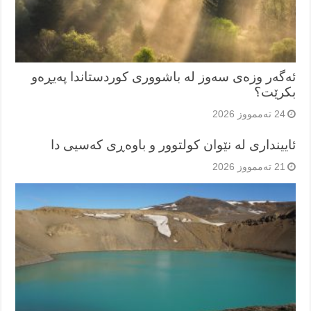
ئەگەر وزەی سەوز لە باشووری کوردستاندا پەیڕەو
بکرێت؟
24 تەممووز 2026
ئایینداری لە نێوان کولتوور و باوەڕی کەسیی دا
21 تەممووز 2026