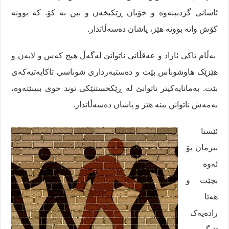
ئاسانی گردببنەوە و خۆیان ڕێکبخەن و ببن بە کۆ. کە بوونە
کۆش واتە بوونە ھێز، پاشان دەسەڵاتدار.
بەڵام تاکی ئازاد و عەقڵانی ناتوانێ لەگەڵ ھیچ کەس و لایەن و
ھێزێک ھاوشوناس بێت و دەستبەرداری شوناسی تاکایەتیەکەی
بێت. بەمانایەکیتر ناتوانێ لە ڕێکخستنێکی توند خوی ببینێتەوە،
بەمەش ناتوانن ببنە ھێز و پاشان دەسەڵاتدار.
ئێستا
بیرمان بۆ
ئەوە
بچێت و
هەتا
رادەیەک