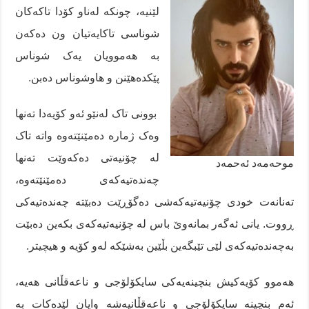
لێنیە، چونکە لەناو کۆدا تاکەکان
شوناسی تاکایەتیان ون دەکەن
بە ھەموویان یەک شوناس
پێکدەھێنن و ھاوشوناس دەبن.
بوونی تاک لەنێو ئەو کۆیەدا تەنھا
وەک ژمارە دەمێنێتەوە واتە تاک
لە چۆنیەتی دەکەوێت تەنھا
موحە‌مە‌د ئە‌حمە‌د
چەندەتیەکەی دەمێنێتەوە،
تەنانەت خودی چۆنیەتیەکەشی دەگۆڕێت دەبێتە چەندەتیەکی
ڕووت. یانی ئەگەر بمانەوێ باس لە چۆنیەتیەکەی بکەین دەبێت
بەچەندەتیەکەی لێی تێبگەین بڵێین بەشێکە لەو کۆیە و ھیچیتر.
ھەموو کۆیەکیش بنچینەیەکی سایکۆلۆجی و ناعەقڵانی ھەیە،
ئەم بنچینە سایکۆلۆجی و ناعەقڵانیەشە وایان لێدەکات بە