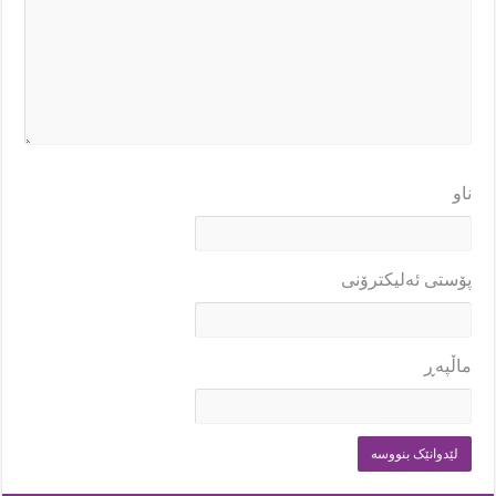
ناو
پۆستی ئەلیکترۆنی
ماڵپه‌ڕ