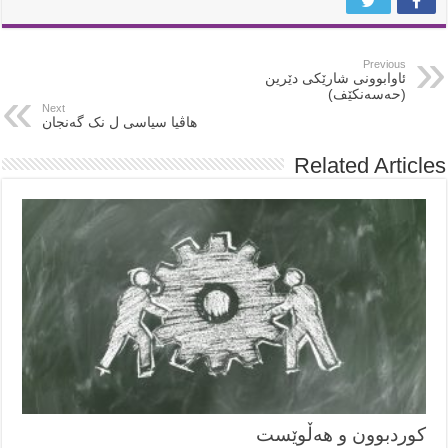
Previous
ئاوابوونی شارێکی دێرین
(حەسەنکێف)
Next
هاڤیا سیاسی ل نک گەنجان
Related Articles
کوردبوون و هەڵوێست