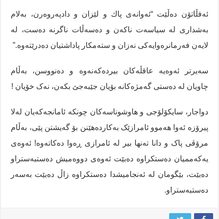
ئه‌فڵاتۆن ده‌ڵێت “ئه‌وانه‌ى پاك و لێزان و دادپه‌روه‌رن، به‌لام
به‌شدارى له‌ سياسه‌ت ناكه‌ن و ده‌سه‌ڵات ناگرنه‌ ده‌ست، له‌
لايه‌ن فه‌رمانره‌وايه‌كى نه‌زان و سته‌مكار پاداشتيان ده‌درێته‌وه.”
سەیرتر ئەوەیە عاقڵەکان بیردەکەنەوە و دەنووسن، بەڵام
چاویان لە دەستی گەمژەکانە بۆیان جێبەجێ بکەن، نەک خۆیان !
دواجار، سایکۆلۆجی و ھاوشوناسەکان چونکە ئامانجەکەیان لەلا
پیرۆزە ئەوا ھەموو ئامرازێک بەکاردەھێنن بۆ گەیشتن پێی، بەڵام
مرۆڤی پاک و دانا تەنھا بیر لە ئامرازی ڕەوا دەکاتەوە! ئەوەی
یەکەممیان دەستکراوە دەبێت ئەوەی دووەمیش دەستبەستراو
دەبێت، بێگومان لە ئەنجامیشدا دەستکراوە زاڵ دەبێت بەسەر
دەستبەستراو.