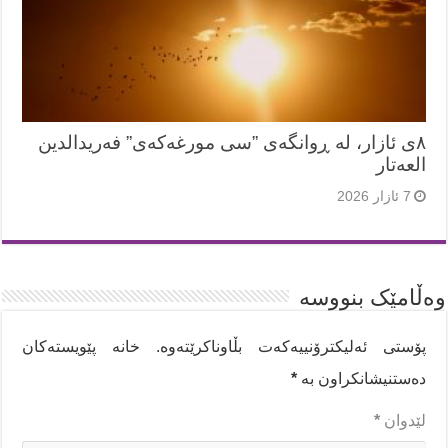
٨ی ئازار، لە ڕوانگەی ”سی مورغەکەی” فەریدالدین
العەتار
7 ئازار 2026
وەڵامێک بنووسە
پۆستی ئەلیکترۆنییەکەت بڵاوناکرێتەوە.
خانە پێویستەکان
دەستنیشانکراون بە
*
لێدوان
*