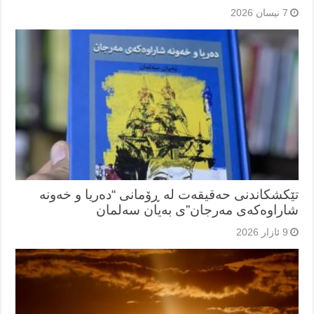
7 نیسان 2026
تێکشکاندنی حەقیقەت لە ڕۆمانی “دەریا و خەونە
شاراوەکەی مەرجان”ی بەیان سەلمان
9 ئازار 2026