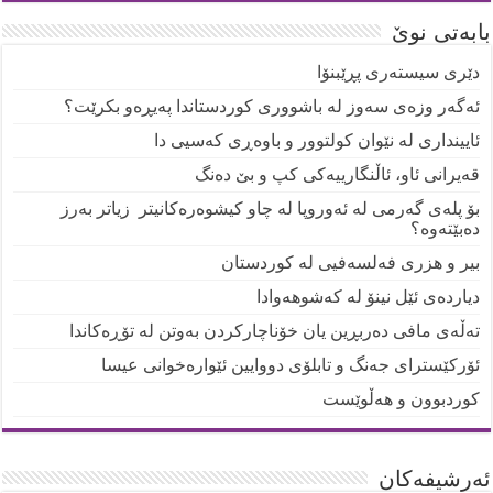
بابەتی نوێ
دێری سیستەری پڕێبنۆا
ئەگەر وزەی سەوز لە باشووری کوردستاندا پەیڕەو بکرێت؟
ئایینداری لە نێوان کولتوور و باوەڕی کەسیی دا
قەیرانی ئاو، ئاڵنگارییەکی کپ و بێ دەنگ
بۆ پلەی گەرمی لە ئەوروپا لە چاو کیشوەرەکانیتر زیاتر بەرز
دەبێتەوە؟
بیر و هزری فەلسەفیی لە کوردستان
دیاردەی ئێل نینۆ لە کەشوهەوادا
تەڵەی مافی دەربڕین یان خۆناچارکردن بەوتن لە تۆڕەکاندا
ئۆرکێسترای جەنگ و تابلۆی دووایین ئێوارەخوانی عیسا
کوردبوون و هەڵوێست
ئه‌رشیفه‌کان