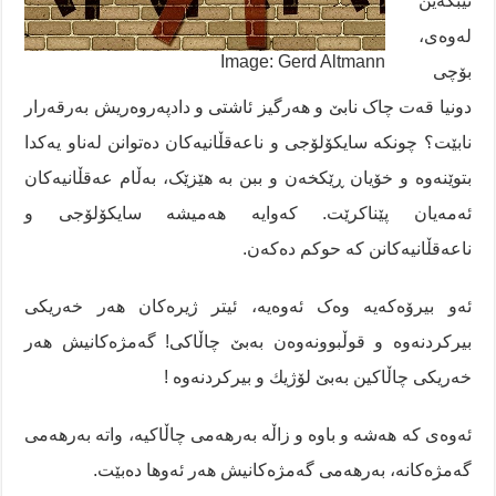
تێبگەین
لەوەی،
Image: Gerd Altmann
بۆچی
دونیا قەت چاک نابێ و ھەرگیز ئاشتی و دادپەروەریش بەرقەرار
نابێت؟ چونکە سایکۆلۆجی و ناعەقڵانیەکان دەتوانن لەناو یەکدا
بتوێنەوە و خۆیان ڕێکخەن و ببن بە ھێزێک، بەڵام عەقڵانیەکان
ئەمەیان پێناکرێت. کەوایە ھەمیشە سایکۆلۆجی و
ناعەقڵانیەکانن کە حوکم دەکەن.
ئەو بیرۆەکەیە وەک ئەوەیە، ئیتر ژیرەکان ھەر خەریکی
بیرکردنەوە و قوڵبوونە‌وە‌ن بەبێ چاڵاکی! گەمژەکانیش ھەر
خەریکی چاڵاکین بەبێ لۆژیك و بیرکردنەوە !
ئەوەی کە ھەشە‌ و باوە‌ و زاڵە‌ بەرھەمی چاڵاکیە، واتە بەرھەمی
گەمژەکانە، بەرھەمی گەمژەکانیش ھەر ئەوھا دەبێت.