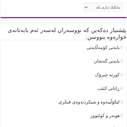
ئه‌رشیفه‌کان
پێشنیار دەکەین کە نووسەران لەسەر ئەم بابەتانەی
خوارەوە بنووسن:
♢بابەتی کۆمەڵایەتی
♢بابەتی گەنجان
♢کورتە چیرۆک
♢ڕانانی کتێب
♢لێکۆڵینەوە و شیکردنەوەی فیکری
♢هونەر و کولتوور