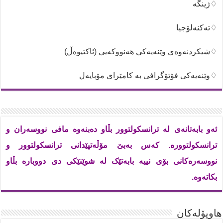
♢ژینگە
♢تەکنەلۆجیا
♢شیکردنەوەی وێنەیەکی هەنووکەیی (ئاکتیوەڵ)
♢وێنەیەکی فۆتۆگرافی بە کامێرای مۆبایەل
ئەو بابەتانەی لە ترانسکولتوور بڵاو دەبنەوە مافی نووسەران و
ترانسکولتوورە. کەس بەبێ مۆڵەتپێدانی ترانسکولتوور و
نووسەرەکانی بۆی نییە بابەتێک لە شوێنێکی دی دووبارە بڵاو
بکاتەوە.
هاوپۆله‌كان