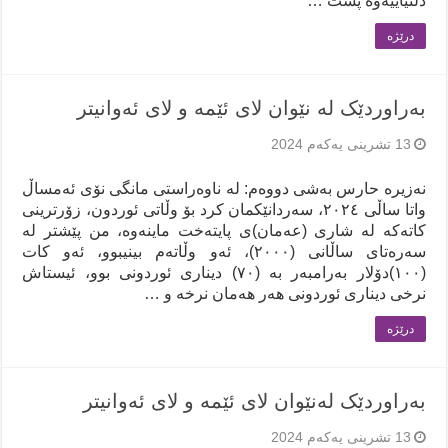
دڵنیاییەوە پشت …
درێژه‌
بەراوردێک لە نێوان لای ئێمە و لای ئەوانیتر
13 تشرینی یەکەم 2024
نەزیرە حارس بەشی دووەم: لە ناوەراستی مانگی نۆی ئەمساڵ
واتا ساڵی ٢٠٢٤، سەردانێکمان کرد بۆ وڵاتی ئوردون، زۆرترینی
کاتەکە لە شاری (عەمان)ی پایتەخت ماینەوە، من پێشتر لە
سەرەتای ساڵانی (٢٠٠٠)، ئەو وڵاتەم بینیبوو، ئەو کات
(١٠٠)دۆلار بەرامبەر بە (٧٠) دیناری ئوردونی بوو، ئیستاش
نرخی دیناری ئوردونی هەر هەمان نرخە و …
درێژه‌
بەراوردێک لەنێوان لای ئێمە و لای ئەوانیتر
13 تشرینی یەکەم 2024