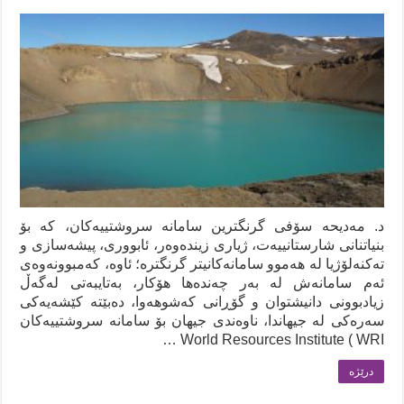
د. مەدیحە سۆفی گرنگترین سامانە سروشتییەکان، کە بۆ
بنیاتنانی شارستانییەت، ژیاری زیندەوەر، ئابووری، پیشەسازی و
تەکنەلۆژیا لە هەموو سامانەکانیتر گرنگترە؛ ئاوە، کەمبوونەوەی
ئەم سامانەش لە بەر چەندەها هۆکار، بەتایبەتی لەگەڵ
زیادبوونی دانیشتوان و گۆڕانی کەشوهەوا، دەبێتە کێشەیەکی
سەرەکی لە جیهاندا، ناوەندی جیهان بۆ سامانە سروشتییەکان
World Resources Institute ( WRI …
درێژه‌