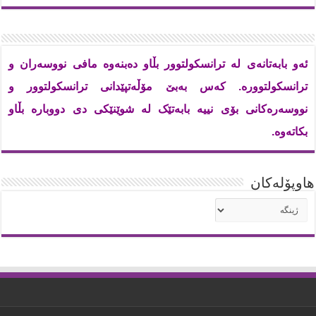
ئەو بابەتانەی لە ترانسکولتوور بڵاو دەبنەوە مافی نووسەران و
ترانسکولتوورە. کەس بەبێ مۆڵەتپێدانی ترانسکولتوور و
نووسەرەکانی بۆی نییە بابەتێک لە شوێنێکی دی دووبارە بڵاو
بکاتەوە.
هاوپۆله‌كان
هاوپۆله‌كان