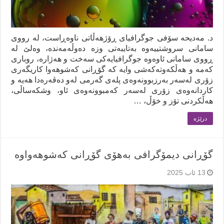
د. مەدیحە سۆفی جوگرافیای ڕۆژهەڵاتی ناوەڕاست، لە رووی
سامانی سروشتییەوە بەتایبەتی وزە دەوڵەمەندە، وەلێ لە
ڕووی سامانی ئاوەوە جوگرافیایەکی سەخت و هەژارە، روباری
کەمە و هەڵکەوتەکەشی وایە کە گۆڕانی کەشوهەوا کاریگەری
زۆری لەسەر بەرزبوونەوەی پلەی گەرمی لەو دەڤەرەدا هەیە و
کاردانەوەی زۆری لەسەر کەمبوونەوەی ئاو، وشکەساڵی،
هەڵکردنی تۆز و خۆڵ، …
درێژه‌
گۆڕانی دیمۆگرافی بەهۆی گۆڕانی کەشوهەواوە
13 ئاب 2025