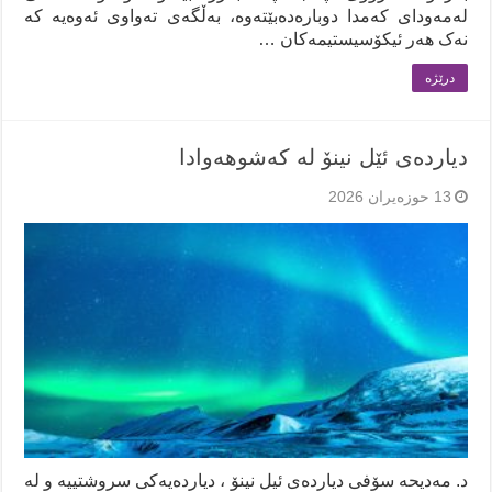
لەمەودای کەمدا دوبارەدەبێتەوە، بەڵگەی تەواوی ئەوەیە کە
نەک هەر ئیکۆسیستیمەکان …
درێژه‌
دیاردەی ئێل نینۆ لە کەشوهەوادا
13 حوزه‌یران 2026
د. مەدیحە سۆفی دیاردەی ئیل نینۆ ، دیاردەیەکی سروشتییە و لە