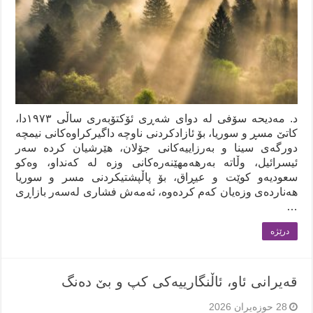
د. مەدیحە سۆفی لە دوای شەڕی ئۆکتۆبەری ساڵی ١٩٧٣دا،
کاتێ مسڕ و سوریا، بۆ ئازادکردنی ناوچە داگیرکراوەکانی نیمچە
دورگەی سینا و بەرزاییەکانی جۆلان، هێرشیان کردە سەر
ئیسرائیل، وڵاتە بەرهەمهێنەرەکانی وزە لە کەنداو، وەکو
سعودیەو کوێت و عیڕاق، بۆ پاڵپشتیکردنی مسر و سوریا
هەناردەی وزەیان کەم کردەوە، ئەمەش فشاری لەسەر بازاڕی
…
درێژه‌
قەیرانی ئاو، ئاڵنگارییەکی کپ و بێ دەنگ
28 حوزه‌یران 2026