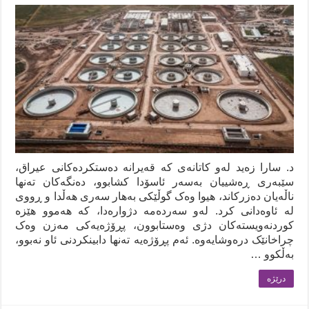
د. سارا زەید لەو کاتانەی کە قەیرانە دەستکردەکانی عیراق،
سێبەری ڕەشیيان بەسەر ئاسۆدا کشابوو، دەنگەکان تەنها
ناڵەیان دەزرکاند، هیوا وەک گوڵێکی بەهار سەری هەڵدا و ڕووی
لە ئاوەدانی کرد. لەو سەردەمە دژوارەدا، کە هەموو هێزە
کوردنەویستەکان دژی وەستابوون، پڕۆژەیەکی مەزن وەک
چراخانێک درەوشایەوە. ئەم پڕۆژەیە تەنها دابینکردنی ئاو نەبوو،
بەڵکوو …
درێژه‌