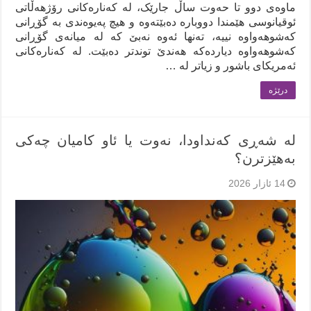
ماوەی دوو تا حەوت ساڵ جارێک، لە کەنارەکانی رۆژهەڵاتی
ئوقیانوسی هێمندا دووبارە دەبێتەوە و هیچ پەیوەندی بە گۆڕانی
کەشوهەواوە نییە، تەنها ئەوە نەبێ کە لە میانەی گۆڕانی
کەشوهەواوە دیاردەکە هەندێ توندتر دەبێت. لە کەنارەکانی
ئەمریکای باشور و زیاتر لە …
درێژه‌
لە شەڕی کەنداودا، نەوت یا ئاو کامیان چەکی
بەهێزترن؟
14 ئازار 2026