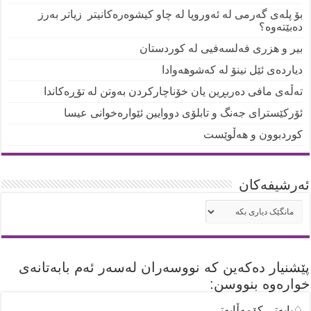
بۆ پلەی گەرمی لە ئەوروپا لە چاو کیشوەرەکانیتر زیاتر بەرز
دەبێتەوە؟
بیر و هزری فەلسەفیی لە کوردستان
دیاردەی ئێل نینۆ لە کەشوهەوادا
تەڵەی مافی دەربڕین یان خۆناچارکردن بەوتن لە تۆڕەکاندا
ئۆرکێسترای جەنگ و تابلۆی دووایین ئێوارەخوانی عیسا
کوردبوون و هەڵوێست
ئه‌رشیفه‌کان
ئه‌رشیفه‌کان
پێشنیار دەکەین کە نووسەران لەسەر ئەم بابەتانەی
خوارەوە بنووسن:
♢بابەتی کۆمەڵایەتی