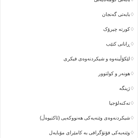
♢بابەتی گەنجان
♢کورتە چیرۆک
♢ڕانانی کتێب
♢لێکۆڵینەوە و شیکردنەوەی فیکری
♢هونەر و کولتوور
♢ژینگە
♢تەکنەلۆجیا
♢شیکردنەوەی وێنەیەکی هەنووکەیی (ئاکتیوەڵ)
♢وێنەیەکی فۆتۆگرافی بە کامێرای مۆبایەل