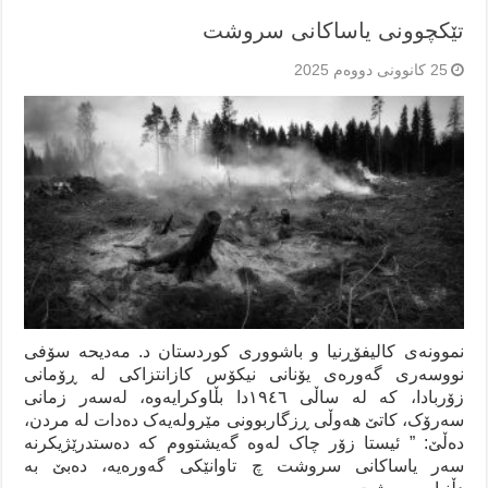
تێکچوونی یاساکانی سروشت
25 کانوونی دووەم 2025
نموونەی کالیفۆڕنیا و باشووری کوردستان د. مەدیحە سۆفی
نووسەری گەورەی یۆنانی نیکۆس کازانتزاکی لە ڕۆمانی
زۆربادا، کە لە ساڵی ١٩٤٦دا بڵاوکرایەوە، لەسەر زمانی
سەرۆک، کاتێ هەوڵی ڕزگاربوونی مێرولەیەک دەدات لە مردن،
دەڵێ: ” ئیستا زۆر چاک لەوە گەیشتووم کە دەستدرێژیکرنە
سەر یاساکانی سروشت چ تاوانێکی گەورەیە، دەبێ بە