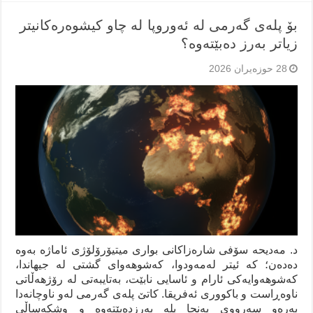
بۆ پلەی گەرمی لە ئەوروپا لە چاو کیشوەرەکانیتر
زیاتر بەرز دەبێتەوە؟
28 حوزه‌یران 2026
د. مەدیحە سۆفی شارەزاکانی بواری میتیۆرۆلۆژی ئاماژە بەوە
دەدەن؛ کە ئیتر لەمەودوا، کەشوهەوای گشتی لە جیهاندا،
کەشوهەوایەکی ئارام و ئاسایی نابێت، بەتایبەتی لە رۆژهەڵاتی
ناوەڕاست و باکووری ئەفریقا. کاتێ پلەی گەرمی لەو ناوچانەدا
بەرەو سەرووی پەنجا پلە بەرزدەبێتەوە و وشکەساڵی