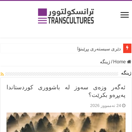
دێری سیستەری پڕێبنۆا
Home
/
ژینگە
ژینگە
ئەگەر وزەی سەوز لە باشووری کوردستاندا
پەیڕەو بکرێت؟
24 تەممووز 2026