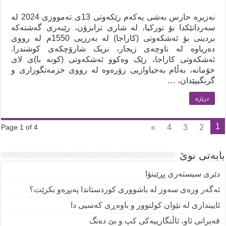
نەزیرە حارس بەشی یەکەم رێکەوتی 13ی تەمووزی 2024 لە
سەردانێکدا بۆ تورکیا، لە شاری ترابزۆن، رێبەری گەشتەکە
بردینی بۆ ئەشکەوتی (کاراجا) لە بەرزیی 1550م لە رووی
دەریاوە لە ناوچەی زیجار، نزیک شارۆچکەی کوشندرا.
ئەشکەوتی کاراجا، رێک وەکوو ئەشکەوتی (کونە با)ی لای
خۆمانە، بەڵام بەجیاوازیی زۆرەوە لە رووی خزمەتگوزاری و
گرنگیپێدان، …
درێژه‌
1
»
4
3
2
Page 1 of 4
بابەتی نوێ
دێری سیستەری پڕێبنۆا
ئەگەر وزەی سەوز لە باشووری کوردستاندا پەیڕەو بکرێت؟
ئایینداری لە نێوان کولتوور و باوەڕی کەسیی دا
قەیرانی ئاو، ئاڵنگارییەکی کپ و بێ دەنگ