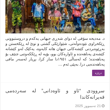
د. مەدیحە سۆفی لە دوای شەڕی جیهانی یەکەم و دروستبوونی
ڕێکخراوی نێودەوڵەتی، شێوازێكی گشتی و نوێ لە ڕێکخستن و
بەڕێوەبردنی کێشەکانی جیهان هاتە کایەوە، یەکێک لەو کێشانە
کێشەی پەناهەندە و ئاوارەکان بوو، بۆیە لە ڕێککەوتنی جنێف بۆ
پەناهەندە؛ کە لەساڵی ١٩٥١دا ساز کرا، بڕیار لەسەر مافی
پەناهەندەیی درا. بەپێی ئەم …
درێژه‌
سروودی “ئاو و ئاوەدانی” لە سەردەمی
قەیرانەکاندا
21 تەممووز 2025