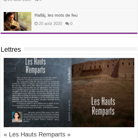
Hallâj, les mots de feu
20 août 2020
0
Lettres
« Les Hauts Remparts »