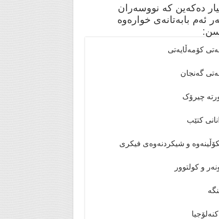
یار دەکەین کە نووسەران
ر ئەم بابەتانەی خوارەوە
سن:
ەتی کۆمەڵایەتی
ەتی گەنجان
تە چیرۆک
انی کتێب
ۆڵینەوە و شیکردنەوەی فیکری
ەر و کولتوور
گە
نەلۆجیا