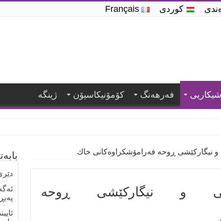
ه‌ندی
کوردی
Français
یكاریی
فه‌رهه‌نگ
كۆمۆنیكاسیۆن
ژینگە
 نیگاركێشی ڕوحە فەرامۆشکراوەکانی خاك
بابە
دێری
گی و نیگاركێشی ڕوحە
ئەگە
پەیڕ
ئایی