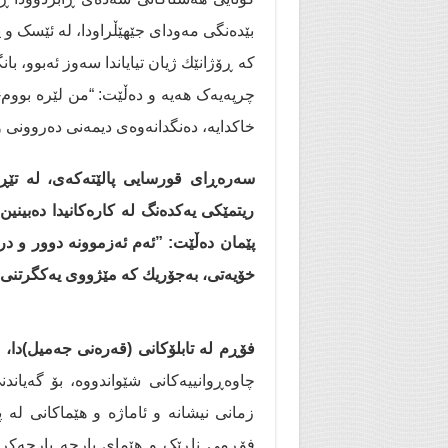
بێدەنگی مه‌ودای جێهێڵراودا، لە ئێسک و 
کە ڕۆژانێك ژیان تیایاندا سه‌وز ئه‌بوو، با
چرپەیەک هەیە و دەڵێت: “من لێرە بووم-
خاكدایە، دەنگدانەوەی دیمەنی دەروونی و 
سەرەڕای قورسایی پالێتەكەی، لە تێڕو
ریتمێكی یەكدەنگ لە كارەكانیدا دەبین
پێمان دەڵێت: ”ئەم ئەزموونە دوور و د
خۆیەتی، بەجۆریك كە مێژووی یەكگرتنی لە
فۆڕم لە تابلۆكانی (قەرەنی جەمیل)دا،
ش
چاوەڕوانییەکانی شێواندووە، بۆ گەیان
زمانی نیشانە و ئاماژە و هێماكانی لە پێ
فۆڕمی ناڕێک و هێمای پارچە پارچەکر