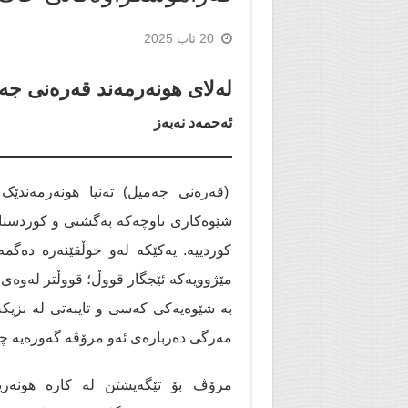
20 ئاب 2025
لەلای هونەرمەند قەرەنی جە
ئەحمەد نەبەز
(قەرەنی جەمیل) تەنیا هونەرمەندێک 
شێوەكاری ناوچەكە بەگشتی و كوردستان 
کوردییە. یەکێکە لەو خوڵقێنەرە دەگمە
مێژوویەكە ئێجگار قووڵ؛ قووڵتر لەوەی 
بە شێوەیەكی كەسی و تایبەتی لە نزیك
مەرگی دەربارەی ئەو مرۆڤە گەورەیە چە
مرۆڤ بۆ تێگەیشتن لە کارە هونەری