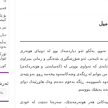
دا
قەیر
بۆ پ
کیشو
میل
بیر 
دیار
تەڵە
بەوت
نەبوو، بەڵكو ئەو دیاردەیەك بوو لە دونیای هونەری
ئۆرک
ئێوا
بە تایبەتی. ئەو شۆڕشگێڕی بێدەنگی و زمانی بینراوی
کورد
نانەی کە تەواوی بوونی له‌ (كەسایەتی و هونەرەكەی)
من بتوانم لە ڕێگەی وشەکانمەوە بیخەمە ڕوو. بەو پێیەی
ەوە ناسیوومە، ڕێگە بەخۆم دەدەم وەك هاوڕێیەك دوای
ئه‌رش
ند پەیڤێك بنووسم.
ئه‌ر
یەکانی هەر هونەرمەندێك، سەرەتا دەبێت لە خودی