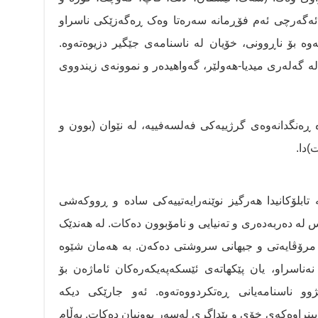
 ئەگەرچی ئەم فۆڕمانە سەرەتا وەک ڕەگەزێكی ناسراو
تەوە بۆ ناڕوونی، خۆیان لە ناسنامەی جێگیر دزیوەتەوە.
شانگەی (ستیل لایف) لە ساڵی ٢٠١٩ لە گەلەری میدیا-هه‌ولێر، گه‌واهیده‌ر و نموونەی زیندووی
ڕەنگدانەوەی گرژییەکی فەلسەفییە، لە نێوان (بوون و
)دا.
ابلۆکانیدا هەرگیز نوێنەرایەتییەکی سادە و ڕووکەشی
 لە دەربەدەری و تەنیایی و نامۆبوون دەكات. لە هەندێک
ان مرۆڤایەتی و جیهانی سروشتی دەکەن. بە هەمان شێوە
ناسراو، یان پێکهاتەی ئێسکەپەیکەرەكان ئاماژەن بۆ
ێژوو ناسنامەیانی ڕەتکردووەتەوە. ئەو جارێكی دیكە
ە بینراوەكەی خۆی و پێداگری لەسەر بوونیان دەکات. بەڵام