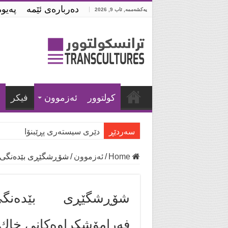
ده‌رباره‌ی ئێمه‌
په‌یو
یەکشەممە, ئاب 9, 2026
كولتوور
ئه‌زموون
فیكر
ش
سه‌ردێڕ
دێری سیستەری پڕێبنۆا
Home
/
ئه‌زموون
/
شۆڕشگێڕی بێدەنگی و
شۆڕشگێڕی بێدەن
فەرامۆشکراوەکانی خاك