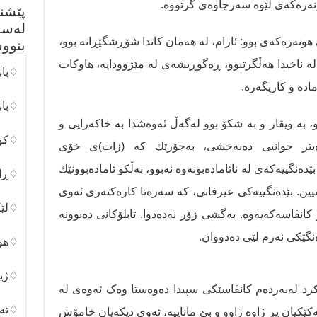
ەرەكەی لێوە سه‌رچاوه‌ی گرتووه‌.
پێشن
لەسە
هونەرەکەی بوو: ئارام، لە هەمان کاتدا شۆڕشگێڕانە بوو،
بنوو
لە ناخیدا هەڵگرتبوو، ڕەگوڕیشەی لە مێژوودایە، هاوکات
♢باب
ادە و كاریگەرە.
♢باب
 بە ویقار و بە شكۆ بوو لەگەڵ ئەوەشدا بە خاكەرایی و
♢کور
یتر جوانیی دەبەخشی، بەجۆرێك كە (زات)ی خۆی
دەنگییەکەی لە نائاماده‌بونه‌وه‌ نەبوو، بەڵكو ئامادەبوونێك
♢ڕان
خشیین. بێدەنگییەكی عیرفانی، کە سەرەتا کارەکتەری ئەوی
♢لێک
کانڤاسەکەیەوە. بەگشی زۆر نه‌ده‌دوا. تابلۆكانی دەبوونە
نگێكی نەرم لێی دەدووان.
♢هون
♢ژین
ەکرد لەبەردەم کانڤاسێکی سپیدا دەوەستا وەک ئەوەی لە
♢تەک
ەکێکیان پڕ ژاوە ژاوو و بێ ماناییە، ئەوی دیکەیان خامۆش