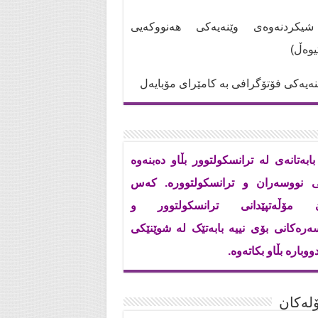
کردنەوەی وێنەیەکی هەنووکەیی
تیوەڵ)
ەیەکی فۆتۆگرافی بە کامێرای مۆبایەل
بابەتانەی لە ترانسکولتوور بڵاو دەبنەوە
ی نووسەران و ترانسکولتوورە. کەس
ێ مۆڵەتپێدانی ترانسکولتوور و
ەرەکانی بۆی نییە بابەتێک لە شوێنێکی
ووبارە بڵاو بکاتەوە.
له‌كان