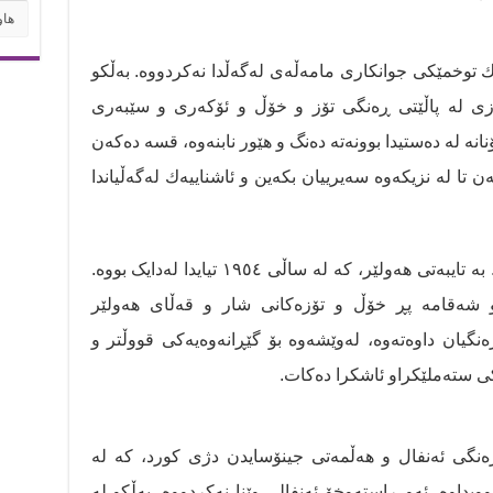
هاوپۆ
ەك توخمێكی جوانکاری مامەڵەی لەگەڵدا نەكردووە. بەڵكو
ەزی لە پاڵێتی ڕەنگی تۆز و خۆڵ و ئۆكەری و سێبەری
انە لە دەستیدا بوونەتە دەنگ و هێور نابنەوە، قسە دەکەن
ەن تا لە نزیکەوە سەیرییان بکەین و ئاشناییه‌ك له‌گه‌ڵیاندا
پالێتەكەی، مێژووی خاکمان بیردێنێتەوە. بە تایبەتی هەولێر، کە لە ساڵی ١٩٥٤ تیایدا لەدایک بووە.
 و شەقامە پڕ خۆڵ و تۆزەکانی شار و قەڵای هەولێر
و ڕەنگیان داوەتەوە، لەوێشەوە بۆ گێڕانەوەیەكی قووڵتر و
كی ستەملێكراو ئاشکرا دەكات.
زەنگی ئەنفال و هەڵمەتی جینۆسایدن دژی کورد، كە لە
یداوە. ئەو ڕاستەوخۆ ئەنفالی وێنا نەکردووە. بەڵکو لە