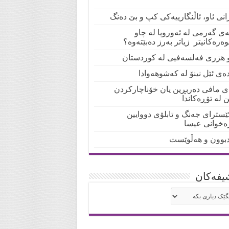
انی ئاو، ئاڵنگارییەکی کپ و بێ دەنگ
لەی گەرمی لە ئەوروپا لە چاو
ەرەکانیتر زیاتر بەرز دەبێتەوە؟
و هزری فەلسەفیی لە کوردستان
دەی ئێل نینۆ لە کەشوهەوادا
ی مافی دەربڕین یان خۆناچارکردن
ن لە تۆڕەکاندا
ێسترای جەنگ و تابلۆی دووایین
رەخوانی عیسا
بوون و هەڵوێست
یفه‌کان
شیفه‌کان