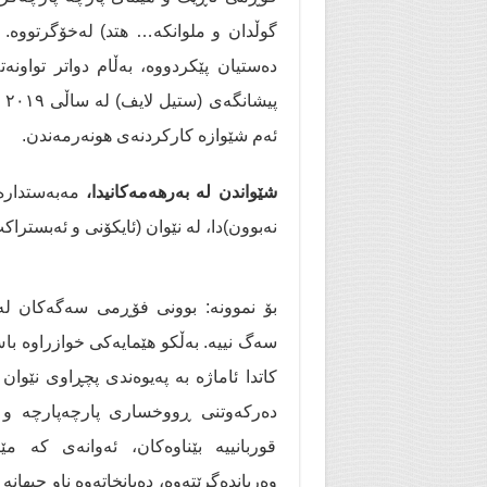
گوڵدان و ملوانكە… هتد) لەخۆگرتووە.
دەستیان پێكردووە، بەڵام دواتر تواونە
پی
ئەم شێوازە كاركردنه‌ی هونه‌رمه‌ندن.
شێواندن لە بەرهەمەكانیدا،
مەبەستدارە 
نەبوون)دا، لە نێوان (ئایکۆنی و ئەبستراکت
بۆ نموونە: بوونی فۆڕمی سەگەكان لە ت
سەگ نییە. بەڵکو هێمایەكی خوازراوە باس
کاتدا ئاماژە بە پەیوەندی پچڕاوی نێو
دەرکەوتنی ڕووخساری پارچەپارچە و نە
قوربانییە بێناوەکان، ئەوانەی کە م
وەریاندەگرێتەوە، دەیانخاتەوە ناو جیهان