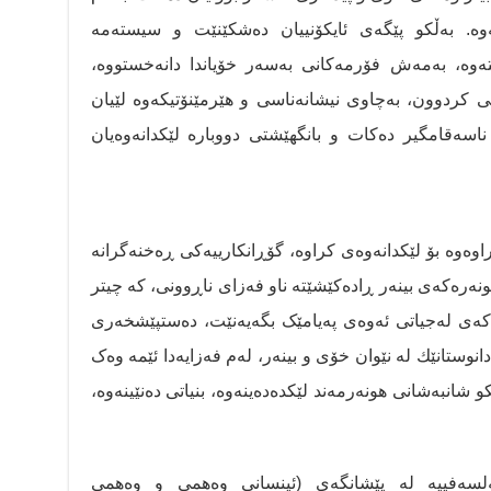
ەوە. بەڵکو پێگەی ئایکۆنییان دەشکێنێت و سیستەمه‌
ێنێتەوە، بەمەش فۆرمەکانی بەسەر خۆیاندا دانەخستووە،
نی كردوون، بەچاوی نیشانەناسی و هێرمێنۆتیکەوە لێیان
اسەقامگیر دەکات و بانگهێشتی دووبارە لێکدانەوەیان
خراوەوە بۆ لێکدانەوەی کراوە، گۆڕانکارییەکی ڕەخنەگرانە
 هونەرەکەی بینەر ڕادەکێشێتە ناو فەزای ناڕوونی، کە چیتر
ارەکەی لەجیاتی ئەوەی پەیامێک بگەیەنێت، دەستپێشخەری
دانوستانێك لە نێوان خۆی و بینەر، لەم فەزایەدا ئێمە وەک
كو شانبەشانی هونەرمەند لێکدەدەینەوە، بنیاتی دەنێینەوە،
ەلسەفییە لە پێشانگەی (ئینسانی وەھمی و وەھمی