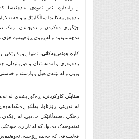
و واتادارە. ئەو ئەوەی نەدەكێشا كە 
یادەوەرییەكانیدا ساڵگارێك بوو خەفەکراب
جێگیری دەكردن و دەیچاندن. وەک دەر
دەچەمایەوە و لەڕووی ڕۆحییەوە خۆی واب
کارە هونەرییەكانی،
تەنها ڕووکارێكی ڕەن
یادەوەری و لەدەستدان و قوربانیدان، 
بوون و له‌ بۆته‌ی هێڵ و بارسته‌ و خه‌ستی
ستایڵی كاركردنی،
ڕەگوڕیشەی لە ئەبستر
له‌ نەریتی ڕۆژئاوا. بەڵکو ڕەنگدانەوەی
زەنگی ده‌سه‌ڵاتێكی ماددیی. لە ڕێگەی ه
نەتەوەیەک ده‌دوا، كە لە ئازاری خودێكی 
فەلسەفە، کە چەندە ڕۆحییە، ئەوەندەش 