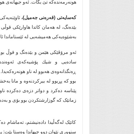
هونەرمەندەكە تێ بگات. ئەو جیهانەی هون
کەسایەتی (قەرەنی جەمیل)،
ئاوێنەیەکی 
بێدەنگ، لە هەمان کاتدا هاوارێكی قوڵی 
بەشێوەیەكی هەمیشەیی لە ئێستاماندا ئام
ئەو مرۆڤێكی هێمن و بێدەنگ و قوڵ بوو،
سادەیی و شیك پۆشیەكەی ئەوەندە
ڕەنگدانەوەی هەبوو لە ناو هونەرەكەیدا. بێ
بوو كە پڕبوو لە بیرکردنەوە و مانا به‌
پێناسە دەکرد و دواتر دزەی دەکردە ناو 
زمانێک کە گوزارشتكردن بوو بۆی و بەدە
کاتێک لەگەڵیدا دادەنیشتم، تەماشام د
سنووری نێوان دوو جیهاندا وەستا بێت: ی