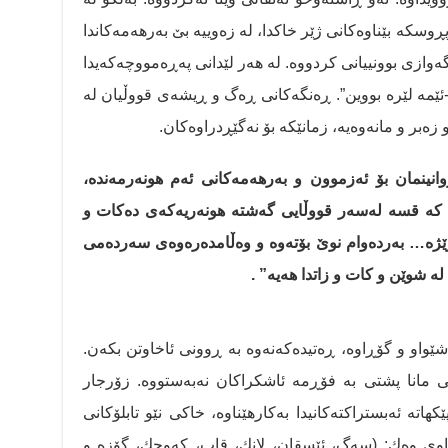
پڕوسكە بێناوەکانی ژێر خاکدا، لە زەوییە بێ بەرهەمەکاندا
نگەوازی بوونییانی كردووە. لە هەر لێدانی په‌ڕه‌مووچه‌كه‌یدا
ئێمە لێرە بووین”. ڕەنگەکانی ڕەگ و ڕیشەی قووڵیان لە
زەبر و مانەوەیە، زمانێكە بۆ نەگێڕدراوەكان.
انینمان بۆ ئەزموون و بەرهەمەکانی ئەم هونەرمەندە،
ین کە قسە لەسەر قووڵایی گەشتە هونەریەکەی دەکات و
رێژە… بەردەوام نوێ بۆتەوە و وەڵامدەرەوەی سەردەمی
 شوێن و كات و زاتدا هەیە” .
ێواو و گۆڕاوە، ڕەتیدەکەنەوە بە ڕوونی ئاخاوتن بکەن.
دنی مانا پشتی بە فۆڕمە ئاشکراکان نەبەستووە. زۆرجار
کهاتە ئەبستراکتەکانیدا بەكارهێناوە، خاكی نێو تابلۆكانی
اوی وەك: (سەگ، ئێسقان، لانك، قاپ، كەوچك، گۆزە و