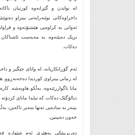
لە نواندن و گێڕانەوە کورتیان ناکات
داخراوەکانی نوێنەرایەتی بینراو دەتو
ئەوانی بە کراوەیی هێشتۆتەوە و فراوا
نزیک دەبێتەوە. بە مەبەست ئاشناکان ن
دەکات.
ئەم گۆڕانكاریانە، لە واتای جێگیر و دا
لە زمانی بینراوی کوردیدا ده‌خه‌نه‌ڕوو.
مانا ناگوازرێتەوە، بەڵکو هاوبەشە. ک
دیالۆگێک دەكات كە تیایدا مانای كردۆتە 
بینەر بە سادەیی تەنها سەیر ناکەین، بەڵ
خەون دەبینین.
دەربڕینێکی بەهێزی ئەم شێوازە ف