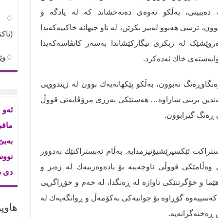
دەیبینی، به‌ڵكو ئەوەی ده‌نه‌خشاند كە لە یادگه‌ و
♢شی
وون، ترسی هەبوو لەبیر بکرێن، لە ناو جیهانە خاكییەكەیدا
(ئاک
وێشێک لە زیكری نیگاركێشاندا بەسەر کانڤاسەکەیدا
♢وێن
ه‌سته‌ی خاك ئه‌دەكرد.
گاوڕەنگ نەبوون، به‌ڵكو پێکهاتەیه‌ك بوون له‌ زیندوویی
چه‌ندین برینی شاراوە… هەستێكی بەرزی مرۆڤایەتی قووڵ
ئەو 
 ڕه‌نگ گیرابوون.
ماف
بەب
اکت ئێکسپرێشیۆنیزمدایە. بەڵام ئەبستراکتێك به‌دوور
نووس
 وەڵامێکی قووڵی ناوچەییە بۆ یاده‌وه‌رییه‌ك له‌ زەبر و
دی د
ێما و خۆگرتنێکی ناوازە لە ڕەنگدا، لە خەم و خۆڕاگریی
کەسییەوە گۆڕاوە بۆ جوانیه‌كی بەکۆمەڵ و ڕوانگه‌یه‌ك له‌
هاوپۆ
ڕەخنەگرانەیە.