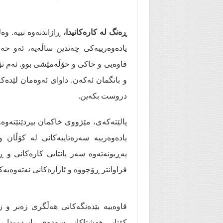
ڕەنگ لە کارەکانیدا،
ڕازاندنەوە نییە. و
یادەوەرییەكی چەندین ساڵەیە، ئەو ح
قاوەیی و خاکی و خۆڵەمێشی بوو. ئەم تۆن
و بانگمان ئه‌كه‌ن. داوای ئه‌وه‌مان لێدەک
دروست بكه‌ین.
یادەوەرییە سەرەتاییەکانی لە كۆڵان
په‌ڕیونه‌ته‌وه‌ سەر پانتایی كارەكانی 
فراوانتر ڕۆچووە و ئازارەكانی نەتەوەیە
قاوەییە بێدەنگەکانی هەڵگری زەبر و 
کۆتایی هەشتاکانی سەدەی ڕابردوودا ڕوو