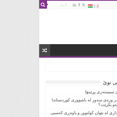
تی نوێ
 سیستەری پڕێبنۆا
ر وزەی سەوز لە باشووری کوردستاندا
ەو بکرێت؟
نداری لە نێوان کولتوور و باوەڕی کەسیی