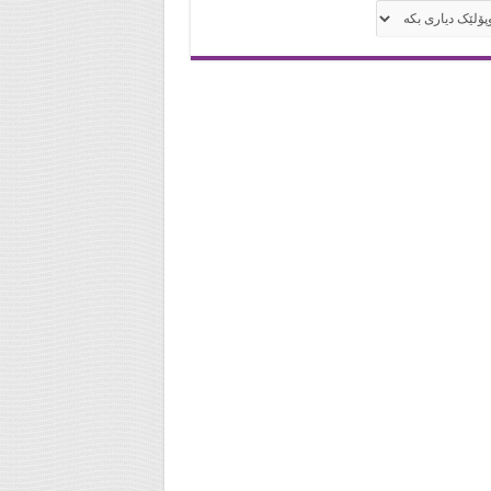
له‌كان