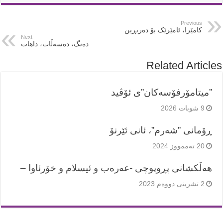
Previous
کامێرا، ئامێرێک بۆ دەربڕین
Next
دەنگ، دەسەڵات، داهات
Related Articles
”میتامۆرفۆسەکان”ی ئۆڤید
9 شوبات 2026
ڕۆمانی ”شەرم”، ئانی ئێرنۆ
20 تەممووز 2024
هەڵکشانی پڕوپوچی -عەرەب و ئیسلام و خۆرئاوا –
2 تشرینی دووەم 2023