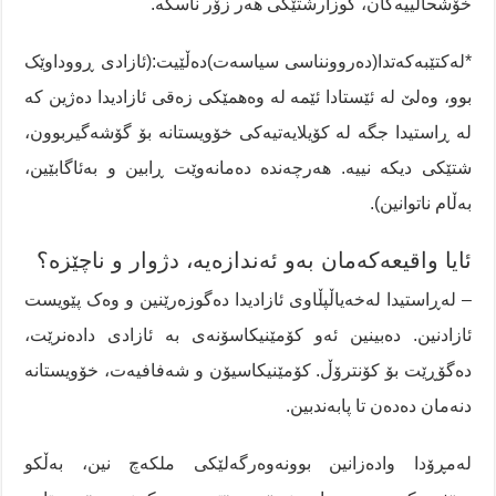
خۆشحاڵییەکان، گوزارشتێکی هەر زۆر ناسکە.
*لەکتێبەکەتدا(دەروونناسی سیاسەت)دەڵێیت:(ئازادی ڕووداوێک
بوو، وەلێ لە ئێستادا ئێمە لە وەهمێکی زەقی ئازادیدا دەژین کە
لە ڕاستیدا جگە لە کۆیلایەتیەکی خۆویستانە بۆ گۆشەگیربوون،
شتێکی دیکە نییە. هەرچەندە دەمانەوێت ڕابین و بەئاگابێین،
بەڵام ناتوانین).
ئایا واقیعەکەمان بەو ئەندازەیە، دژوار و ناچێزە؟
– لەڕاستیدا لەخەیاڵپڵاوی ئازادیدا دەگوزەرێنین و وەک پێویست
ئازادنین. دەبینین ئەو کۆمێنیکاسۆنەی بە ئازادی دادەنرێت،
دەگۆڕێت بۆ کۆنترۆڵ. کۆمێنیکاسیۆن و شەفافیەت، خۆویستانە
دنەمان دەدەن تا پابەندبین.
لەمڕۆدا وادەزانین بوونەوەرگەلێکی ملکەچ نین، بەڵکو