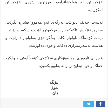
خۆکوشتن لە هەڵکشاندایەو بەرزترین ڕێژەی خۆکوشتن
لەکۆریایە.
ئەڵبەت خەڵک ناتوانێت بەرگەی ئەو هەموو فشارە بگرێت،
سەروەختێکیش تاکەکەس سەرکەوتوونابێت و شکست دێنێت،
نایەت کۆمەڵگە تاوانبار بکات، بەڵکو خۆی بەتاوانبار دەزانێت و
هەست بەشەرمەزاری دەکات و خۆی دەکوژێت.
قەیرانی ئابووری بوو بەهۆکاری شۆکێکی کۆمەڵایەتی و وایکرد
خەڵک و خوا، ئیفلیج بن و لە پەلوپۆ بکەون.
بیۆنگ
شول
هان