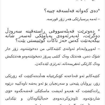
*دەی کەواتە فەلسەفە چییە؟
– ئەمە پرسیارێکی هەر زۆر قورسە.
* دەوترێت فەیلەسووفی ڕاستەقینە سەرودڵ
دەگرێت، لەبەرئەوەی پەیامێکی لەسەر شانە
بیگەیەنێت کەس حەز ناکات گوێبیستی بێت؟
– لەوبڕوایەدام ئەوانەی کتێبەکانی من دەخوێننەوە، زۆر جار
شۆک دەبن. هەندێک وەک کتێبی پیرۆز دەیخوێننەوەو هەندێکیش
وەک کارێکی ئەهریمەنانە، تەرێزی لێدەکەن.
کتێبەکانم ئەو قەناعەتە کۆنکرێتیانە هەڵدەتەکێنێت کە زۆرێکی
زۆر، بڕوایان پێیەتی و سەرنجیان بۆ ئەو بەشە ناوەکییە دزێوە
ڕادەکێشێت کە هەیەو لەپشت ماسکێکی قەشەنگەوە خۆی
شاردۆتەوە. ئاوەژوکردنەوەی خەیاڵپڵاوەکان و تێکدانی