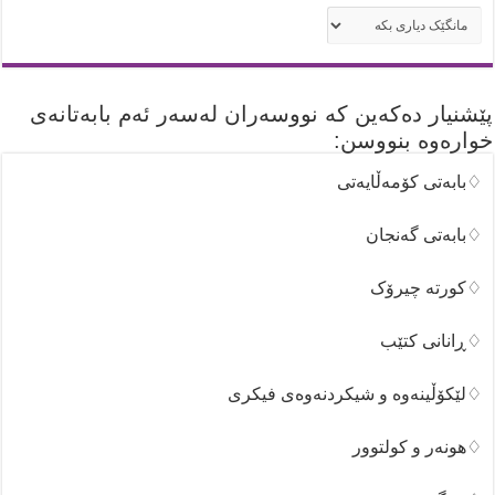
ئه‌رشیفه‌کان
پێشنیار دەکەین کە نووسەران لەسەر ئەم بابەتانەی
خوارەوە بنووسن:
♢بابەتی کۆمەڵایەتی
♢بابەتی گەنجان
♢کورتە چیرۆک
♢ڕانانی کتێب
♢لێکۆڵینەوە و شیکردنەوەی فیکری
♢هونەر و کولتوور