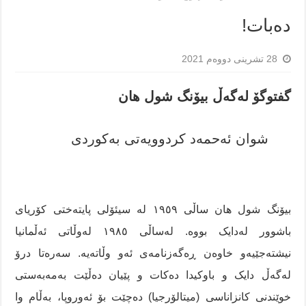
دەبات!
28 تشرینی دووەم 2021
گفتوگۆ لەگەڵ بیۆنگ شول هان
شوان ئەحمەد کردوویەتی بەکوردی
بیۆنگ شول هان ساڵی ١٩٥٩ لە سیئۆلی پایتەختی کۆریای
باشوور لەدایک بووە. لەساڵی ١٩٨٥ لەوڵاتی ئەڵمانیا
نیشتەجێیەو خاوەن ڕەگەزنامەی ئەو وڵاتەیە. سەرەتا درۆ
لەگەڵ دایک و باوکیدا دەکات و پێیان دەڵێت بەمەبەستی
خوێندنی کانزاناسی (میتالۆرجیا) دەچێت بۆ ئەوروپا، بەڵام وا