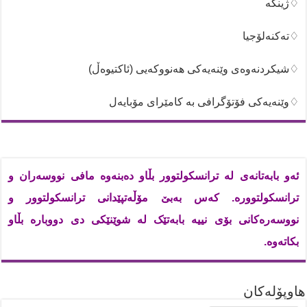
♢ژینگە
♢تەکنەلۆجیا
♢شیکردنەوەی وێنەیەکی هەنووکەیی (ئاکتیوەڵ)
♢وێنەیەکی فۆتۆگرافی بە کامێرای مۆبایەل
ئەو بابەتانەی لە ترانسکولتوور بڵاو دەبنەوە مافی نووسەران و
ترانسکولتوورە. کەس بەبێ مۆڵەتپێدانی ترانسکولتوور و
نووسەرەکانی بۆی نییە بابەتێک لە شوێنێکی دی دووبارە بڵاو
بکاتەوە.
هاوپۆله‌كان