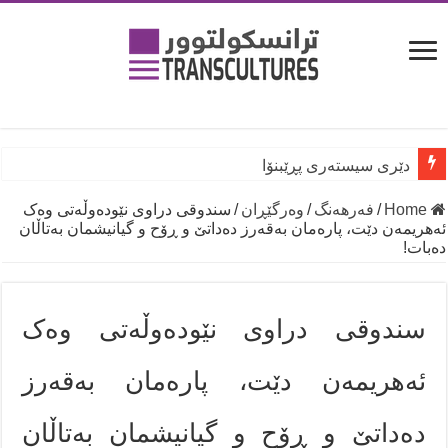
دێری سیستەری پڕێبنۆا
Home
/
فه‌رهه‌نگ
/
وه‌رگێڕان
/
سندوقی دراوی نێودەوڵەتی وەک
ئەهریمەن دێت، پارەمان بەقەرز دەداتێ و ڕۆح و گیانیشمان بەتاڵان
دەبات!
سندوقی دراوی نێودەوڵەتی وەک
ئەهریمەن دێت، پارەمان بەقەرز
دەداتێ و ڕۆح و گیانیشمان بەتاڵان