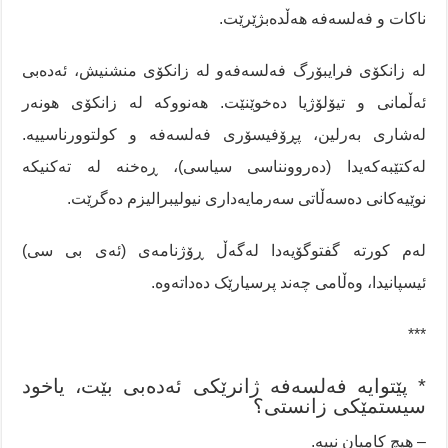
ناکات و فەلسەفە هەڵدەبژێرێت.
لە زانکۆی فرایبۆرگ فەلسەفەو لە زانکۆی منشنیش، ئەدەبی
ئەڵمانی و تیۆلۆژیا دەخوێنێت. هەنووکە لە زانکۆی هونەر
لەشاری بەرلین، پڕۆفیسۆری فەلسەفە و کولتوورناسییە.
لەکتێبەکەیدا (دەروونناسی سیاسی)، ڕەخنە لە تەکنیکە
نوێیەکانی دەسەڵاتی سەرمایەداری نیولیبرالیزم دەگرێت.
لەم کورتە گفتوگۆیەدا لەگەڵ ڕۆژنامەی (ئەی بی سی)
ئیسپانیدا، وەڵامی چەند پرسیارێک دەداتەوە.
***
* پێتوایە فەلسەفە ژانرێکی ئەدەبی بێت، یاخود
سیستمێکی زانستی؟
– هیچ کامیان نییە.