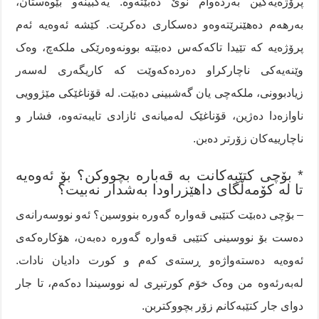
پرۆژەیەکین بەردەوام نوێ دەبێتەوە. یەکبینەو بێوەستان،
بەرهەم دەهێنرێتەوەو دەسکاری دەکرێت. کێشە ئەوەیە ئەم
پرۆژەیە کە تێیدا تاکەکەس دەبێتە بوونەوەرێکی ملکەچ، وەک
وێنەیەکی ناچارکراو دەردەکەوێت کە کاریگەری لەسەر
زیادبوونی، ملکەچی یان گەشبینی دەبێت. لە قۆناغێکی مێژوویی
ناوازەدا دەژین، قۆناغێک لەمیانەی ئازادی تایبەتەوە، فشار و
ناچارییەکان زۆرتر دەبن.
* بۆچی کتێبەکانت بە قەبارە بچووکن؟ بۆ ئەوەیە
تا لە کۆمەڵگای داهێزراودا بەشدار نەبیت؟
– بۆچی دەبێت کتێبی قەوارە گەورە بنووسین؟ ئەو نووسەرانەی
دەست بۆ نووسینی کتێبی قەوارە گەورە دەبەن، هۆکارەکەی
ئەوەیە دەستەواژەو ڕستەی کەم و کورت دادیان نادات.
لەبەرئەوە من وەک خۆم کورتبڕی لە نووسیندا دەکەم، تا جار
دوای جار کتێبەکانم زۆر بچووکتربن.