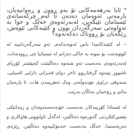
* ئایا بەرهەمەکانی تۆ بەو ڕوون و ڕەوانیەیان،
یارمەتی ئەوەمان دەدەن تا لەم چرکەساتەی
ئێستامان تێبگەین، لەبەرئەوەی خەڵک و خوا بە
تەواوەتی سەرگەردان بوون و کتێبەکانی ئێوەش،
ڕێگەیان بۆ ڕووناک دەکەنەوە؟
– لە کتێبەکانمدا باس لەوەدەکەم، ئەو سەرگەردانییە لە
کوێوەدێت. بۆ نمونە بە چاکی دەزانم لە ئیسپانیا چی ڕوودەدات،
لەبەرئەوەی بەدەست ئەو شتەوە دەناڵێنێت کەپێشتر کۆریای
باشوور پێیەوە گرفتاربوو. ئاخر دوای قەیرانی دارایی ئاسیایی،
سندوقی دراوی نێودەوڵەتی وەک ئەهریمەن هات، تا پارەمان
بداتێ و ڕۆحمان بەتاڵان بەرێت.
لە ئێستادا کۆرییەکان بەدەست خۆبەدەستەوەدان و زیندانێکی
پێشبڕکێکردنی گەورەوە دەناڵێنن، لەگەڵ ئاوابوونی هاوکاری و
دەربەستیدا. خەڵک بەدەست خەمۆکییەوە دەناڵێنن. ڕێژەی