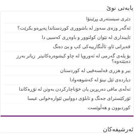
بابەتی نوێ
دێری سیستەری پڕێبنۆا
ئەگەر وزەی سەوز لە باشووری کوردستاندا پەیڕەو بکرێت؟
ئایینداری لە نێوان کولتوور و باوەڕی کەسیی دا
قەیرانی ئاو، ئاڵنگارییەکی کپ و بێ دەنگ
بۆ پلەی گەرمی لە ئەوروپا لە چاو کیشوەرەکانیتر زیاتر بەرز
دەبێتەوە؟
بیر و هزری فەلسەفیی لە کوردستان
دیاردەی ئێل نینۆ لە کەشوهەوادا
تەڵەی مافی دەربڕین یان خۆناچارکردن بەوتن لە تۆڕەکاندا
ئۆرکێسترای جەنگ و تابلۆی دووایین ئێوارەخوانی عیسا
کوردبوون و هەڵوێست
ئه‌رشیفه‌کان