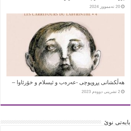
20 تەممووز 2024
هەڵکشانی پڕوپوچی -عەرەب و ئیسلام و خۆرئاوا –
2 تشرینی دووەم 2023
بابەتی نوێ