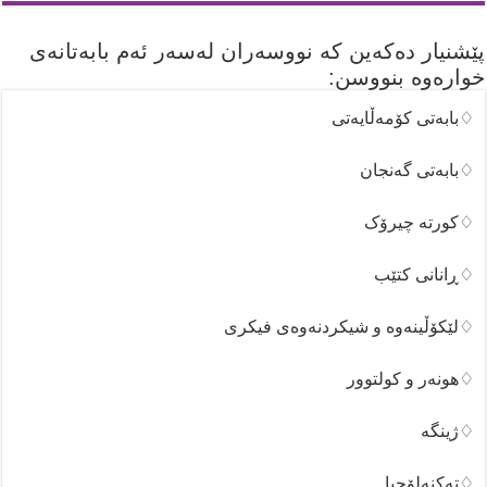
پێشنیار دەکەین کە نووسەران لەسەر ئەم بابەتانەی
خوارەوە بنووسن:
♢بابەتی کۆمەڵایەتی
♢بابەتی گەنجان
♢کورتە چیرۆک
♢ڕانانی کتێب
♢لێکۆڵینەوە و شیکردنەوەی فیکری
♢هونەر و کولتوور
♢ژینگە
♢تەکنەلۆجیا