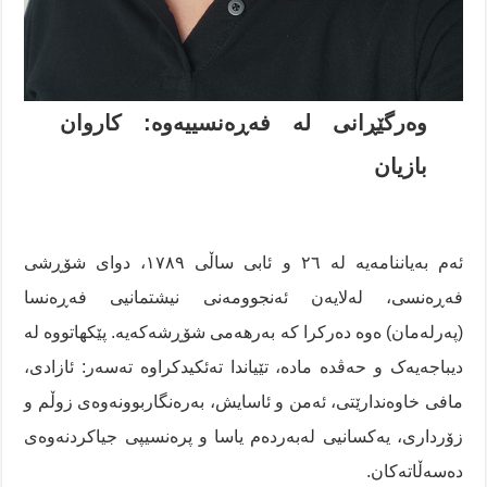
وەرگێڕانی لە فەڕەنسییەوە: کاروان
بازیان
ئەم بەیاننامەیە لە ٢٦ و ئابی ساڵی ١٧٨٩، دوای شۆڕشی
فەڕەنسی، لەلایەن ئەنجوومەنی نیشتمانیی فەڕەنسا
(پەرلەمان) ەوە دەرکرا کە بەرهەمی شۆڕشەکەیە. پێکهاتووە لە
دیباجەیەک و حەڤدە مادە، تێیاندا تەئکیدکراوە تەسەر: ئازادی،
مافی خاوەندارێتی، ئەمن و ئاسایش، بەرەنگاربوونەوەی زوڵم و
زۆرداری، یەکسانیی لەبەردەم یاسا و پرەنسیپی جیاکردنەوەی
دەسەڵاتەکان.