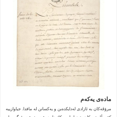
مادەی یەکەم
مرۆڤەکان بە ئازادی لەدایکدەبن و یەکسانن لە مافدا. جیاوازییە