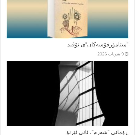
”میتامۆرفۆسەکان”ی ئۆڤید
9 شوبات 2026
ڕۆمانی ”شەرم”، ئانی ئێرنۆ