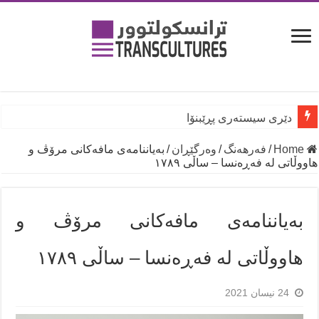
دێری سیستەری پڕێبنۆا
Home
/
فه‌رهه‌نگ
/
وه‌رگێڕان
/
بەیاننامەی مافەکانی مرۆڤ و
هاووڵاتی لە فەڕەنسا – ساڵی ١٧٨٩
بەیاننامەی مافەکانی مرۆڤ و
هاووڵاتی لە فەڕەنسا – ساڵی ١٧٨٩
24 نیسان 2021