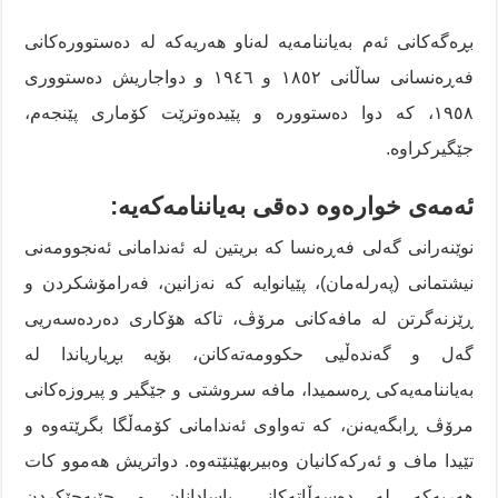
بڕەگەکانی ئەم بەیاننامەیە لەناو هەریەکە لە دەستوورەکانی
فەڕەنسانی ساڵانی ١٨٥٢ و ١٩٤٦ و دواجاریش دەستووری
١٩٥٨، کە دوا دەستوورە و پێیدەوترێت کۆماری پێنجەم،
جێگیرکراوە.
ئەمەی خوارەوە دەقی بەیاننامەکەیە:
نوێنەرانی گەلی فەڕەنسا کە بریتین لە ئەندامانی ئەنجوومەنی
نیشتمانی (پەرلەمان)، پێیانوایە کە نەزانین، فەرامۆشکردن و
ڕێزنەگرتن لە مافەکانی مرۆڤ، تاکە هۆکاری دەردەسەریی
گەل و گەندەڵیی حکوومەتەکانن، بۆیە بڕیاریاندا لە
بەیاننامەیەکی ڕەسمیدا، مافە سروشتی و جێگیر و پیروزەکانی
مرۆڤ ڕابگەیەنن، کە تەواوی ئەندامانی کۆمەڵگا بگرێتەوە و
تێیدا ماف و ئەرکەکانیان وەبیربهێنێتەوە. دواتریش هەموو کات
هەریەکە لە دەسەڵاتەکانی یاسادانان و جێبەجێکردن