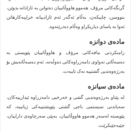
گرنگەکانی مرۆڤ. هەموو هاووڵاتییان دەتوانن بە ئازادانە بدوێن،
بنووسن، چاپبکەن، بەڵام ئەگەر ئەم ئازادییانە خراپبەکارهاتن
ئەوا بە یاسای دیاریکراو وەڵام دەدرێنەوە.
مادەی دوانزە
زامنکردنی مافەکانی مرۆڤ و هاووڵاتییان پێویستی بە
دەسەڵاتی تەواوی دامەزراوەکانی دەوڵەتە، ئەم دەسەڵاتەیش بۆ
بەرژەوەندیی گشتییە نەک تایبەت.
مادەی سیانزە
لە پێناو بەرژەوەندیی گشی و خەرخیی دامەزراوە ئیدارییەکان،
سەپاندنی سیستمی باجی گشتی پێویشتییەکی ژیانییە، کە
پێویستە لەسەر هەموو هاووڵاتییان، بەپێی سەرچاوەی داراییان،
جێبەجێبکرێت.