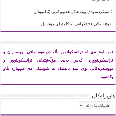
♢شیکردنەوەی وێنەیەکی هەنووکەیی (ئاکتیوەڵ)
♢وێنەیەکی فۆتۆگرافی بە کامێرای مۆبایەل
ئەو بابەتانەی لە ترانسکولتوور بڵاو دەبنەوە مافی نووسەران و
ترانسکولتوورە. کەس بەبێ مۆڵەتپێدانی ترانسکولتوور و
نووسەرەکانی بۆی نییە بابەتێک لە شوێنێکی دی دووبارە بڵاو
بکاتەوە.
هاوپۆله‌كان
هاوپۆله‌كان