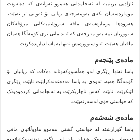
ئازادیی بریتییە لە ئەنجامدانی هەموو ئەوانەی کە دەتەوێت
مومارەسەیان بکەی بەومەرجەی زیانی بۆ ئەوانی تر نەبێت.
هەروەها مومارەسەی مافە سروشتییەکانی مرۆڤەکان
سنووریان نییە بەو مەرجەی کە ئەندامانی تری کۆمەڵگا هەمان
مافیان هەبێت. ئەو سنوورەیش تەنها بە یاسا دیاریدەکرێت.
مادەی پێنجەم
یاسا تەنها ڕێگری لەو هەڵسووکەوتانە دەکات کە زیانیان بۆ
گۆمەڵگا هەیە. ئەوەی بە یاسا قەدەغەنەکرابێت نابێت ڕێگری
لێبکرێت. نابێت کەس ناچاربکرێت بە ئەنجامدانی کردەوەیەک
کە خواستی خۆی لەسەرنەبێت.
مادەی شەشەم
یاسا گوزارشتە لە خواستی گشتی. هەموو هاووڵاتیان مافی
ئەوەیان هەیە وەک خۆیان یان لە ڕێگەی نوێنەرەکانیانەوە