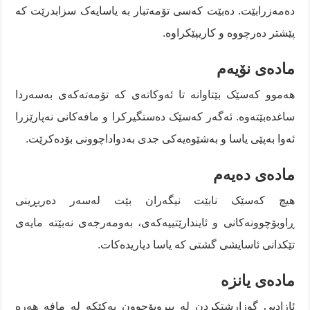
دەمەزرابێت. دەبێت کەسی تۆمەتبار بە یاسایەک سزابدرێت کە
پێشتر دەرچووە و کاریپێکراوە.
مادەی نۆیەم
هەموو کەسێک بێتاوانە تا ئەوکاتەی کە تۆمەتەکەی بەسەردا
ساغدەبێتەوە. ئەگەر کەسێک دەستگیرکرا و مافەکانی نەپارێزرا
ئەوا بەپێی یاسا و بەشێوەیەکی جدی بەدواداچوونی بۆدەکرێت.
مادەی دەیەم
هیچ کەسێک نابێت نیگەران بێت لەسەر دەربڕینی
ڕاوبۆچوونەکانی و ئایندارێتییەکەی، بەومەرجەی نەبێتە مایەی
تێکدانی ئاسایشی گشتی کە یاسا دیاریدەکات.
مادەی یانزە
ئازادیی گوزارشتکردن لە بیروبۆچوون یەکێکە لە مافە هەرە