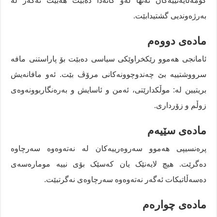
کۆمەڵایەتییەکان تەنها لەو کاتەدا دەبێت هەبێت ئەگەر لە
بەرژەوندیی گشتیدابێت.
مادەی دووەم
ئامانجی هەموو رێکخراوێکی سیاسی دەبێت بۆ پاراستنی مافە
سرووشتییە بێ چەندوچوونەکانی مرۆڤ بێت. ئەو مافانەیش
بریتیین لە: موڵکدارێتی، ئەمن و ئاسایش و بەرەنگاربوونەوەی
زوڵم و زۆرداری.
مادەی سێیەم
پرەنسیپی هەموو سەروەرییەکان لە نەتەوەوە سەرچاوە
دەگرێت. هیچ لایەنێک یان کەسێک بۆی نییە مومارەسەی
دەسەڵاتبکات ئەگەر نەتەوەوە سەرچاوەی نەگرتبێت.
مادەی چوارەم