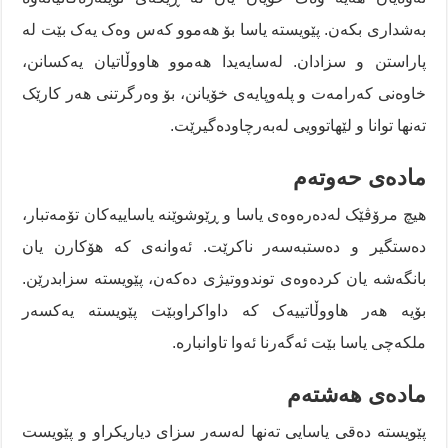
بەشداری بکەن. پێویستە یاسا بۆ هەموو کەس وەک یەک بێت لە
پاراستن و سزادان. لەسایەیدا هەموو هاووڵاتیان یەکسانن،
خاوەنی کەرامەت و پلەوپایەی خۆیانن، بۆ وەرگرتنی هەر کارێک
تەنها توانا و لێهاتوویی لەبەرچاودەگیرێت.
مادەی حەوتەم
هیچ مرۆڤێک لەدەرەوەی یاسا و ڕێوشوێنە یاساییەکان تۆمەتبار،
دەستگیر و دەستبەسەر ناکرێت. ئەوانەی کە هۆکارن یان
بانگەشە یان کردەوەی توندووتیژی دەکەن، پێویستە سزابدرێن.
بۆیە هەر هاووڵاتییەک کە داواکراوبێت پێویستە یەکسەر
ملکەچی یاسا بێت ئەگەرنا ئەوا تاوانبارە.
مادەی هەشتەم
پێویستە دەقی یاسایی تەنها لەسەر سزای دیاریکراو و پێویست