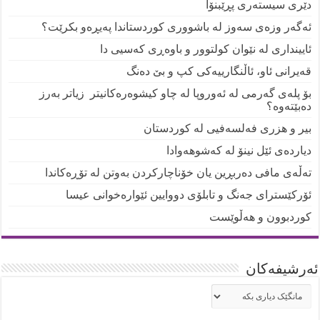
دێری سیستەری پڕێبنۆا
ئەگەر وزەی سەوز لە باشووری کوردستاندا پەیڕەو بکرێت؟
ئایینداری لە نێوان کولتوور و باوەڕی کەسیی دا
قەیرانی ئاو، ئاڵنگارییەکی کپ و بێ دەنگ
بۆ پلەی گەرمی لە ئەوروپا لە چاو کیشوەرەکانیتر زیاتر بەرز
دەبێتەوە؟
بیر و هزری فەلسەفیی لە کوردستان
دیاردەی ئێل نینۆ لە کەشوهەوادا
تەڵەی مافی دەربڕین یان خۆناچارکردن بەوتن لە تۆڕەکاندا
ئۆرکێسترای جەنگ و تابلۆی دووایین ئێوارەخوانی عیسا
کوردبوون و هەڵوێست
ئه‌رشیفه‌کان
ئه‌رشیفه‌کان