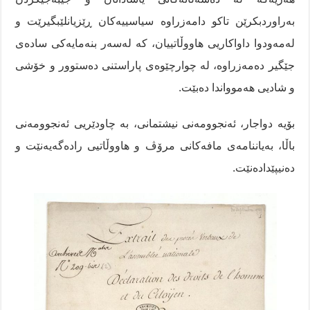
بەراوردبکرێن تاکو دامەزراوە سیاسییەکان ڕێزیانلێبگیرێت و
لەمەودوا داواکاریی هاووڵاتییان، کە لەسەر بنەمایەکی سادەی
جێگیر دەمەزراوە، لە چوارچێوەی پاراستنی دەستوور و خۆشی
و شادیی هەموواندا دەبێت.
بۆیە دواجار، ئەنجوومەنی نیشتمانی، بە چاودێریی ئەنجوومەنی
باڵا، بەیاننامەی مافەکانی مرۆڤ و هاووڵاتیی رادەگەیەنێت و
دەنیپێدادەنێت.