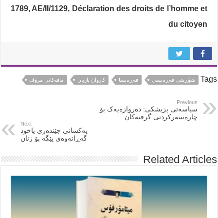
1789, AE/II/1129, Déclaration des droits de l’homme et
du citoyen
Tags
شۆڕشی فەڕەنسی
فەڕەنسا
کاروان بازیان
مافەکانی مرۆڤ
Previous
سیاسەتى پزیشکى: دەروازەیەک بۆ
چارەسەرکردنى گرفتەکان
Next
یەکسانى جێندەرى یاخود
گەڕانەوەى پێگە بۆ ژنان
Related Articles