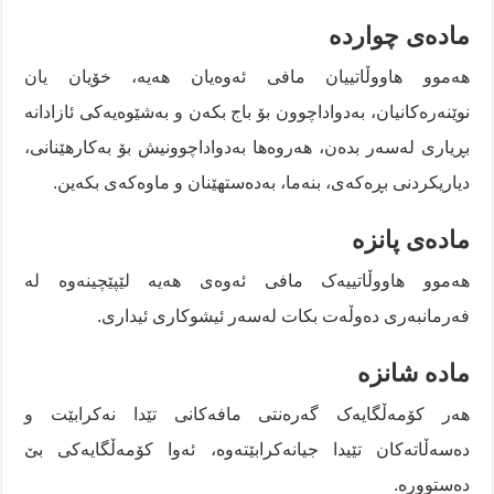
مادەی چواردە
هەموو هاووڵاتییان مافی ئەوەیان هەیە، خۆیان یان
نوێنەرەکانیان، بەدواداچوون بۆ باج بکەن و بەشێوەیەکی ئازادانە
بڕیاری لەسەر بدەن، هەروەها بەدواداچوونیش بۆ بەکارهێنانی،
دیاریکردنی بڕەکەی، بنەما، بەدەستهێنان و ماوەکەی بکەین.
مادەی پانزە
هەموو هاووڵاتییەک مافی ئەوەی هەیە لێپێچینەوە لە
فەرمانبەری دەوڵەت بکات لەسەر ئیشوکاری ئیداری.
مادە شانزە
هەر کۆمەڵگایەک گەرەنتی مافەکانی تێدا نەکرابێت و
دەسەڵاتەکان تێیدا جیانەکرابێتەوە، ئەوا کۆمەڵگایەکی بێ
دەستوورە.