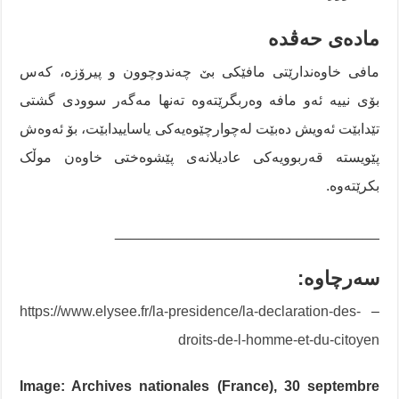
مادەی حەڤدە
مافی خاوەندارێتی مافێکی بێ چەندوچوون و پیرۆزە، کەس
بۆی نییە ئەو مافە وەربگرێتەوە تەنها مەگەر سوودی گشتی
تێدابێت ئەویش دەبێت لەچوارچێوەیەکی یاساییدابێت، بۆ ئەوەش
پێویستە قەربوویەکی عادیلانەی پێشوەختی خاوەن موڵک
بکرێتەوە.
_________________________________
سەرچاوە
:
https://www.elysee.fr/la-presidence/la-declaration-des-
–
droits-de-l-homme-et-du-citoyen
Image: Archives nationales (France), 30 septembre