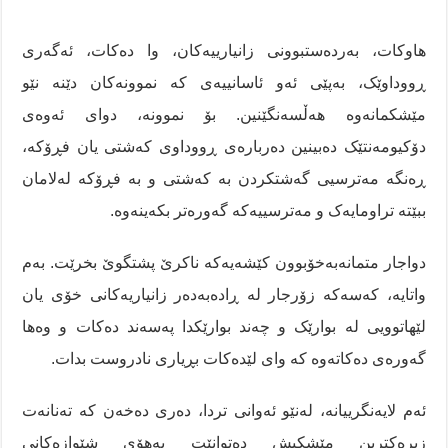
هاوکات، بەردەستبوونی زانیارییەکان، وا دەکات، ئەگەری
ڕووداوێک، بەپێی ئەو ئاسانییەی کە نموونەکان دێنە نێو
مێشکمانەوە هەڵسەنگێنین. بۆ نموونە، دوای ئەوەی
دۆکیومەنتێک دەبینین دەربارەی ڕووداوی کەشتی یان فڕۆکە،
ڕەنگە مەترسیی گەشتکردن بە کەشتی و بە فڕۆکە لەلامان
ببێتە تراومایەک و مەترسییەکە گەورەتر بکەینەوە.
دواجار متمانەبەخۆبوون کێشەیەکە ناکرێ پشتگوێ بخرێت. بەم
واتایە، کەسەکە زۆرجار لە ڕادەبەدەر زانیاریەکانی خۆی یان
لێهاتوویی لە بوارێک و چەند بوارێکدا پەسەند دەکات و وەها
گەورەی دەکاتەوە کە وای لێدەکات بڕیاری نادروست بدات.
ئەم لایەنگرییانە، لەنێو ئەوانی تردا، دەری دەخەن کە تەنانەت
زیرەکترین مێشکیش دەتوانێت بەهۆی شێوازەکانی