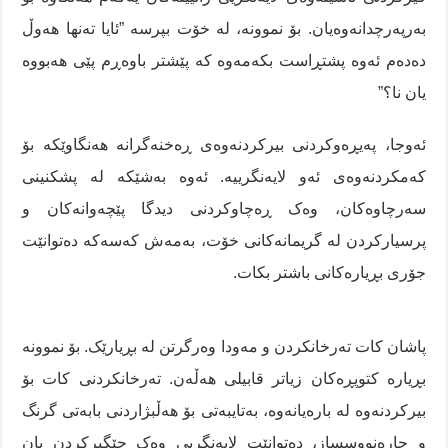
بەرپەرچدانەوەیان. بۆ نموونە، لە خۆت بپرسە ”ئایا تەنها هەوڵ
دەدەم ئەوە پشتڕاست بکەمەوە کە پێشتر باوەڕم پێی هەبووە
یان نا؟”
ئەوجا، پەیڕەوکردنی بیرکردنەوەی ڕەخنەگرانە هەنگاوێکە بۆ
کەمکردنەوەی ئەو لایەنگرییە. ئەوە بەشێکە لە پشکنینی
سەرچاوەکان، وەک ڕەچاوکردنی دیدگا پێچەوانەکان و
پرسیارکردن لە گریمانەکانی خۆت، بەمەش کەسەکە دەتوانێت
جۆری بڕیارەکانی باشتر بکات.
پاشان کات تەرخانکردن و مەودا وەرگرتن لە بڕیارێک. بۆ نموونە
بڕیارە کتوپڕەکان زیاتر قابیلی هەڵەن. تەرخانکردنی کات بۆ
بیرکردنەوە لە بارەیانەوە، بەتایبەتی بۆ هەڵبژاردنی بابەتی گرنگ
و چارەنووسساز، دەتوانێت لایەنگریی وەک جێگیرکردن یان