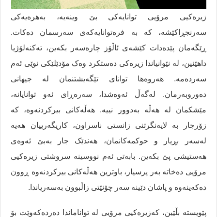
زیرەکیی مرۆیی توانایەکی بێ وینەیە، بەهرەیەکی
سەرنجڕاکێشە، کە بە فرەتوانایەکەی سەرسمان دەکات.
ڕێگەمان پێدەدات کێشەی ئاڵۆز چارەسەر بکەین، تەکنەلۆژیا
داهێنین، لە نێوانیاندا زیرەکی دەستکرد وەک مۆدێلێکی نوێی ئەم
سەردەمە. هەروەها توانای تێگەیشتنمان لە جیهانی
دەوروبەرمان. لەگەڵ ئەوەشدا، سەرەڕای ئەو توانایانە،
مێشکمان لە هەڵە بەدوور نییە. هەڵەکانی بیرکردنەوە، کە
زۆرجار بە لایەنگرتنی زانستی ناسراون، کاریگەرییان هەیە
لەسەر بڕیار و حوکمەکانمان، هەندێک جار بەبێ ئەوەی
هەستیشی پێ بکەین. بابەتی ئەم نووسینە سروشتی زیرەکیی
مرۆیی دەخاتە بەر پرسیار، باوترین هەڵەکانی بیرکردنەوە ڕوون
دەکەینەوە و پاشان دێینە سەر چۆنێتی زاڵبوون بەسەریاندا.
پێویستە بڵێین، کەزیرەکیی مرۆیی لە تواناماندا دەردەکەوێت بۆ