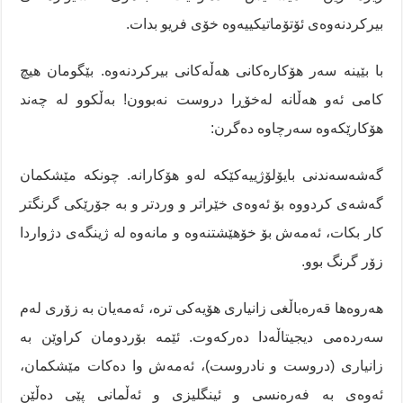
بیرکردنەوەی ئۆتۆماتیکییەوە خۆی فریو بدات.
با بێینە سەر هۆکارەکانی هەڵەکانی بیرکردنەوە. بێگومان هیچ
کامی ئەو هەڵانە لەخۆڕا دروست نەبوون! بەڵکوو لە چەند
هۆکارێکەوە سەرچاوە دەگرن:
گەشەسەندنی بایۆلۆژییەکێکە لەو هۆکارانە. چونکە مێشکمان
گەشەی کردووە بۆ ئەوەی خێراتر و وردتر و بە جۆرێکی گرنگتر
کار بکات، ئەمەش بۆ خۆهێشتنەوە و مانەوە لە ژینگەی دژواردا
زۆر گرنگ بوو.
هەروەها قەرەباڵغی زانیاری هۆیەکی ترە، ئەمەیان بە زۆری لەم
سەردەمی دیجیتاڵەدا دەرکەوت. ئێمە بۆردومان کراوێن بە
زانیاری (دروست و نادروست)، ئەمەش وا دەکات مێشکمان،
ئەوەی بە فەرەنسی و ئینگلیزی و ئەڵمانی پێی دەڵێن