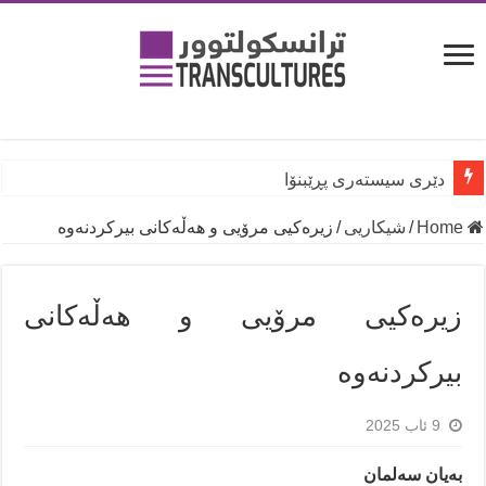
دێری سیستەری پڕێبنۆا
Home
/
شیكاریی
/
زیرەکیی مرۆیی و هەڵەکانی بیرکردنەوە
زیرەکیی مرۆیی و هەڵەکانی
بیرکردنەوە
9 ئاب 2025
بەیان سەلمان