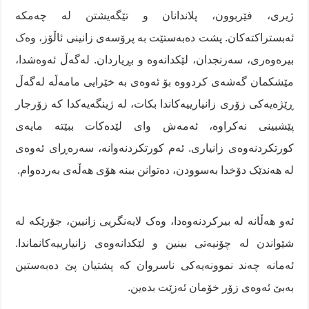
ژیری، فێربوون، پلاندانان و تێگەیشتن لە چەمکە
ئەبستراکتەکان. پشت دەبەستێت بە پرۆسەی زانینی ئاڵۆز، وەک
بیرەوەری، سەرنجدان، لێکدانەوە و بڕیاردان. لەگەڵ ئەوەشدا،
مێشکمان گەشەی کردووە بۆ ئەوەی بە خێرایی مامەڵە لەگەڵ
ڕێژەیەکی زۆری زانیارییەکاندا بکات، لە ژینگەیەکدا کە زۆرجار
پێشبینی نەکراوە، ئەمەش وای لێدەکات ببێتە مایەی
کورتکردنەوەی زانیاری. ئەم کورتکردنەوانە، سەرەڕای ئەوەی
لە هەندێک دۆخدا بەسوودن، دەتوانن ببنە هۆی هەڵەی بەردەوام.
ئەو هەڵانە لە بیرکردنەوەدا، وەک لایەنگریی زانیین، جۆرێکە لە
شێواندن لە چۆنیەتی بینین و لێکدانەوەی زانیارییەکانماندا.
ئەمانە چەند نموونەیەکی ناسروان کە پشتیان پێ دەبەستین
بەبێ ئەوەی زۆر خۆمان ئەزێت بدەین.