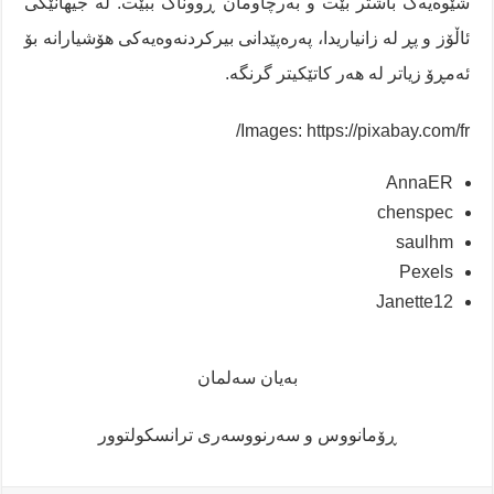
شێوەیەک باشتر بێت و بەرچاومان ڕووناک ببێت. لە جیهانێکی
ئاڵۆز و پڕ لە زانیاریدا، پەرەپێدانی بیرکردنەوەیەکی هۆشیارانە بۆ
ئەمڕۆ زیاتر لە هەر کاتێکیتر گرنگە.
Images: https://pixabay.com/fr/
AnnaER
chenspec
saulhm
Pexels
Janette12
بەیان سەلمان
ڕۆمانووس و سەرنووسەری ترانسکولتوور