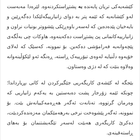
کێشەیەکی تریان
پابەندە
بە
پشتڕاستکردنەوە. لێرەدا مەبەست
لەو کێشانەیە کە ئێمە پتر بە دوای زانیارییگەلێکدا دەگەڕێین و
بایەخیان پێدەدەین کە لەسەر باوەڕێکی پێشووتر بونیات نراون و
زانیارییەکانمانی پێ پشتڕاست دەکەینەوە، هاوکات چی بەڵگەی
پێچەوانەیە فەرامۆشی دەکەین. بۆ نموونە، کەسێک کە لەلای
خۆیەوە دڵنیایە لەوەی تیۆرییەک ڕاستە، ڕەنگە ئەو لێکۆڵینەوانە
وەلاوە بنێت کە لە دژی وەستاون.
بێجگە لە کێشەی کاریگەریی جێگیرکردن لە کاتی بڕیارداندا؛
چونکە ئێمە زۆرجار پشت دەبەستین بە یەکەم زانیاریی کە
وەرمان گرتووە، تەنانەت ئەگەر هەڕەمەکییانەش بێت. بۆ
نموونە، ئەگەر پێشوەخت نرخی بەرهەمێکمان مەزەندەکردبێت،
دەکرێ کاریگەری هەبێت لەسەر تێگەیشتنمان بۆ بەهای
ڕاستەقینەی.