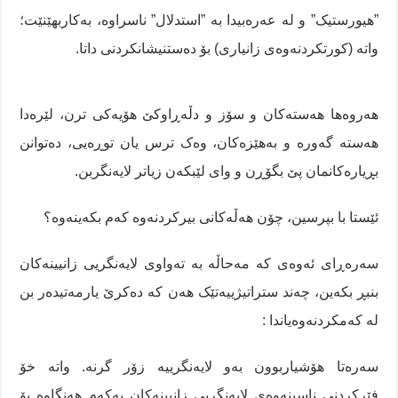
”هیورستیک” و لە عەرەبیدا بە ”استدلال” ناسراوە، بەکاربهێنێت؛
واتە (کورتکردنەوەی زانیاری) بۆ دەستنیشانکردنی داتا.
هەروەها هەستەکان و سۆز و دڵەڕاوکێ هۆیەکی ترن، لێرەدا
هەستە گەورە و بەهێزەکان، وەک ترس یان توڕەیی، دەتوانن
بڕیارەکانمان پێ بگۆڕن و وای لێبکەن زیاتر لایەنگربن.
ئێستا با بپرسین، چۆن هەڵەکانی بیرکردنەوە کەم بکەینەوە؟
سەرەڕای ئەوەی کە مەحاڵە بە تەواوی لایەنگریی زانیینەکان
بنبڕ بکەین، چەند ستراتیژییەتێک هەن کە دەکرێ یارمەتیدەر بن
لە کەمکردنەوەیاندا :
سەرەتا هۆشیاربوون بەو لایەنگرییە زۆر گرنە. واتە خۆ
فێرکردنی ناسینەوەی لایەنگریی زانیینەکان یەکەم هەنگاوە بۆ