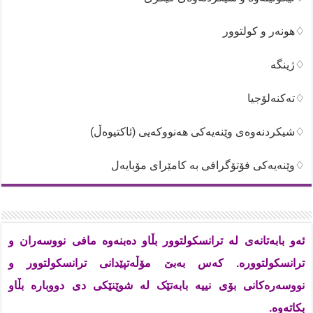
♢هونەر و کولتوور
♢ژینگە
♢تەکنەلۆجیا
♢شیکردنەوەی وێنەیەکی هەنووکەیی (ئاکتیوەڵ)
♢وێنەیەکی فۆتۆگرافی بە کامێرای مۆبایەل
ئەو بابەتانەی لە ترانسکولتوور بڵاو دەبنەوە مافی نووسەران و
ترانسکولتوورە. کەس بەبێ مۆڵەتپێدانی ترانسکولتوور و
نووسەرەکانی بۆی نییە بابەتێک لە شوێنێکی دی دووبارە بڵاو
بکاتەوە.