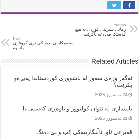
Previous
زمانی شیرینی کوردی بە هیچ
کەسێک قەدەغە ناکرێت
Next
ستەمکاریی، دیوێکی تری گووتاری
مانەوە
Related Articles
ئەگەر وزەی سەوز لە باشووری کوردستاندا پەیڕەو
بکرێت؟
24 تەممووز 2026
ئایینداری لە نێوان کولتوور و باوەڕی کەسیی دا
21 تەممووز 2026
قەیرانی ئاو، ئاڵنگارییەکی کپ و بێ دەنگ