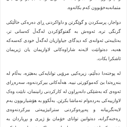
متمانەبەخۆبوون کەم بکاتەوە.
دواجار، پرسکردن و گوێگرتن و داواکردنی ڕای دەرەکی خاڵێکی
گرنگی ترە. ئەوەش بە گفتوگۆکردن لەگەڵ کەسانی تر،
بەتایبەتی ئەوانەی کە دیدگای جیاوازیان لەگەڵ خودی کەسەکە
هەیە، دەتوانێت لایەنە شاراوەکانی لاوازیمان یان ژیریمان
ئاشکرا بکات.
لە پوختەدا دەڵێم، زیرەکیی مرۆیی توانایەکی بەهێزە، بەڵام لە
بنەڕەتدا بێ کەموکورتی نییە. هەڵەکانی بیرکردنەوە، سەرەڕای
ئەوەی کە بەشێکی دانەبڕاون لە کارکردنی زانینمان، نابێت وەک
لاوازییەکی بەردەوام تەماشا بکرێن. بەڵکوو بە هۆشیاربوون بەم
لایەنگرییانە و پەیڕەوکردنی ستراتیژییەتی بیرکردنەوەی
ڕەخنەگرانە، دەتوانین توانای خۆمان بۆ ژیری و بڕیاردان بە