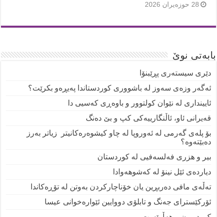
28 حوزه‌یران 2026
بابەتی نوێ
دێری سیستەری پڕێبنۆا
ئەگەر وزەی سەوز لە باشووری کوردستاندا پەیڕەو بکرێت؟
ئایینداری لە نێوان کولتوور و باوەڕی کەسیی دا
قەیرانی ئاو، ئاڵنگارییەکی کپ و بێ دەنگ
بۆ پلەی گەرمی لە ئەوروپا لە چاو کیشوەرەکانیتر زیاتر بەرز
دەبێتەوە؟
بیر و هزری فەلسەفیی لە کوردستان
دیاردەی ئێل نینۆ لە کەشوهەوادا
تەڵەی مافی دەربڕین یان خۆناچارکردن بەوتن لە تۆڕەکاندا
ئۆرکێسترای جەنگ و تابلۆی دووایین ئێوارەخوانی عیسا
کوردبوون و هەڵوێست