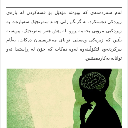
لەم سەردەمەی کە بووەتە مۆدێل بۆ قسەکردن لە بارەی
زیرەکی دەستکرد، بە گرنگم زانی چەند سەرنجێک سەبارەت بە
زیرەکیی مرۆیی بخەمە ڕوو. لە پێش هەر سەرنجێک، پیویستە
بڵێین کە زیرەکی وەسفی توانای مەعریفیمان دەکات، بەڵام
بیرکردنەوە لێکۆڵینەوە لەوە دەکات کە چۆن لە ڕاستیدا ئەو
توانایە بەکاردەهێنین.