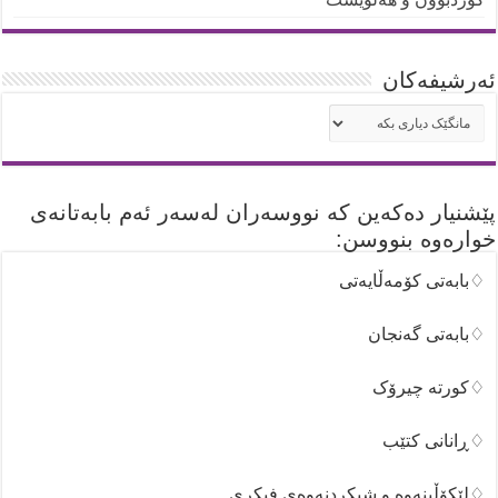
ئه‌رشیفه‌کان
ئه‌رشیفه‌کان
پێشنیار دەکەین کە نووسەران لەسەر ئەم بابەتانەی
خوارەوە بنووسن:
♢بابەتی کۆمەڵایەتی
♢بابەتی گەنجان
♢کورتە چیرۆک
♢ڕانانی کتێب
♢لێکۆڵینەوە و شیکردنەوەی فیکری