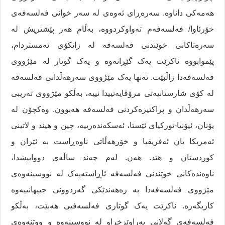
هەمەکی داناوە. سەرەڕای ئەوەی لە سەر خوانی فەلسەفەی
خۆرئاوا/ فەلسەفەم تەواوکردووە، بەڵام هەر پێشتریش لە
سەرەتاکانی خوێندنی فەلسەفە لە زانکۆی ئەمستردام،
پێموابووە ناکرێت یەک گێڕانەوە و یەک گوتار لە مێژووی
فەلسەفەدا زاڵبێت. تەنها یەک مێژووی سەرهەڵدانی فەلسەفە
لە کۆی شارستانیەتی مرۆڤایەتییدا نییە، بەڵکو مێژووی تەریبی
سەرهەڵدان و پراکتیزەکردنی فەلسەفە هەبوون. وەکچۆن لە
یۆنان، ئیۆنیا-تورکیای ئێستا، ئەسکەندەرییە، چین و هیند و لاتینی
ئەمریکا یان ئەفریقیا و خۆرهەڵاتی ناوەڕاست بە ئێران و
کوردستان و هتد. هەن. لەم چەند ساڵەی دوواییشدا،
ناوەندەکانی خوێندنی فەلسەفە ئاڕاستەیەک لە نووسینەوەی
مێژووی فەلسەفەدا بە رەهەندێکی گەردوونی جییهانییەوە
کاریگەرە. ناکرێت یەک گوتاری فەلسەفیی هەبێت، بەڵکو
فەلسەفەی گەلانی پەراوێزخراو لە نووسینەوە و ووتنەوەی