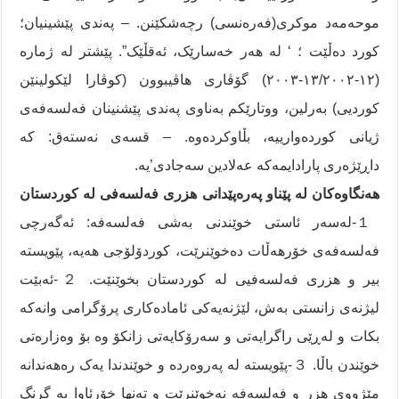
موحەمەد موکری(فەرەنسی) رچەشکێنن. – پەندی پێشینیان؛
کورد دەڵێت ؛ ‘ لە هەر خەسارێک، ئەقڵێک”. پێشتر لە ژمارە
(١٢-١٣/٢٠٠٢-٢٠٠٣) گۆڤاری هاڤیبوون (کوڤارا لێکولینێن
کوردیی) بەرلین، ووتارێکم بەناوی پەندی پێشنینان فەلسەفەی
ژیانی کوردەوارییە، بڵاوکردەوە. – قسەی نەستەق: کە
داڕێژەری پارادایمەکە عەلادین سەجادی’یە.
هەنگاوەکان لە پێناو پەرەپێدانی هزری فەلسەفی لە کوردستان
１-لەسەر ئاستی خوێندنی بەشی فەلسەفە: ئەگەرچی
فەلسەفەی خۆرهەڵات دەخوێنرێت، کوردۆلۆجی هەیە، پێویستە
بیر و هزری فەلسەفیی لە کوردستان بخوێنێت. ２-ئەبێت
لیژنەی زانستی بەش، لێژنەیەکی ئامادەکاری پرۆگرامی وانەکە
بکات و لەڕێی راگرایەتی و سەرۆکایەتی زانکۆ وە بۆ وەزارەتی
خوێندن باڵا. ３-پێویستە لە پەروەردە و خوێندندا یەک رەهەندانە
مێژووی هزر و فەلسەفە نەخوێنرێت و تەنها خۆرئاوا بە گرنگ