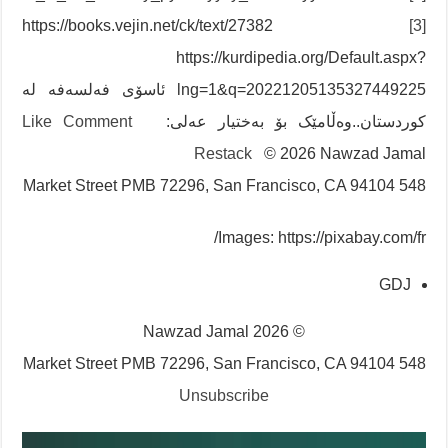
https://books.vejin.net/ck/text/27382
[3]
https://kurdipedia.org/Default.aspx?
lng=1&q=20221205135327449225 ئاسۆی فەلسەفە لە
کوردستان..وەڵامێک بۆ بەختیار عەلی:
Comment
Like
Restack
© 2026 Nawzad Jamal
548 Market Street PMB 72296, San Francisco, CA 94104
Images: https://pixabay.com/fr/
GDJ
© 2026 Nawzad Jamal
548 Market Street PMB 72296, San Francisco, CA 94104
Unsubscribe