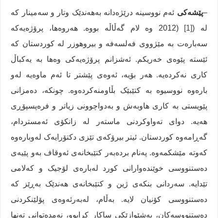
–
پێشەکی
ئەم نووسینە درێژەدانە بەهەندێک وتار و سەمینار کە
لە (
[1]
(2012 وە لام گەڵاڵە بووە. هەروەها، پرۆژەیەکە
سەبارەت بە مێژووی فەلسەفە و بیروهوزر لە کوردستان کە
ئێستە پێوەی خەریکم. ئەشزانم پرۆژەیەکی وەها بە یەکباڵ
کاری نەکردەیە. هەر بۆیە، ئەوەی پێشتر تا ئەم ماوەیە لەو
بارەوە نووسیوە بە کتێبێک بڵاومنەکردەوە. چونکە، دەمزانی
پێویستی بە کاری هاوبەش و بەدواچوونی زیاتر و فرەپسپۆڕی
هەیە. دوای تەواوکردنی ماستەر لە زانکۆی ئەمستردام،
گەڕامەوە کوردستان. ئیتر بیرۆکەی تێزی دکتۆرایەک لەوبارەوە
کەوتە مێشکمەوە. پەنام بردەبەر کتێبخانەی ئەوقاف بەو پێیەی
دەستنووسی خوێندەوارانی کورد لەبارەی لۆجیک و کەلامی
تێدایە. سەردانی بنکەی ژین و کتێبخانەی هەندێک بەڕێز کە
دەستنووسی کۆنیان لایە. بەڵام، لەبەرئەوەی پۆلێنکردنی
دەستنووسەکان، بەشێوازێکی ساکار کرابوو، نەمدەتوانی تەنها