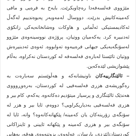
مێژووی فەلسەفەدا رەچاوبکرێت. بایەخ بە فرەیی و مافی
کەمینەکانیش بدرێت. دووساڵ لەمەوبەر پەیوەندییم لەگەڵ
ئەکادیمستیکی ئەڵمانی و هاوکات وەشانخانەیەکی زانکۆی
ئەدنبیرە کرد. یەکەمیان ووتیان، پرۆژەی نووسینەوەی مێژوو
لەسۆنگەیەیکی جیهانی فرەییەوە تەوابووە. ئەوەی ئەدبنیرەش
ووتیان تائێستا لەبارەی فەلسەفە لە کوردستان نەکراوە، بەڵام
پێشوازیشی لێدەکەین.
– ئالێنگارییەکان
ناونیشانەکە و هەڵوێستم سەبارەت بە
رەگوریشەی هزری فەلسەفیی لە کوردستان، بەرەوڕوووی
هەندێک ئالێنگاری و پرسیار میتۆدیم دەکاتەوە. یەکەم، کام بیر و
هزری فەلسەفیی بەدیاریکراویی؟ دووەم، ئایا بیر و هزر لە
سۆنگەی زۆرینەکان یان کەمینە/ پێکهاتەکانەوە؟ واتە، ئایا لە
سۆنگەی بیر و هزری کەمینە و پێکهاتە ئایینی و ئاینزاکانی
کوردستان(ئێزدی، یارسان، عەلەوی، بزوتنەوەی هەقە، بەهایی