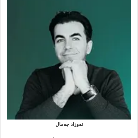
نەوزاد جەمال