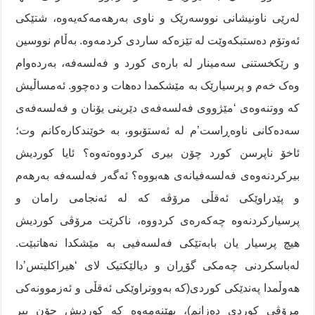
لەرێی ناونیشانی نووسەرێک و ناوی بەرهەمەکەیەوە، شتێکی
ئەوتۆم دەستبکەوێت لە تێزەکە ساردی کردمەوە. بەڵام نووسین
و رێکخستنی سەمینار لە بارەی کورد و فەلسەفە، بەردەوام
وەک خەم و پرسیارێک بە مێشکمدا دەهات و دەچوو. ئەمساڵیش
کە ووتنەوەی ‘مێژووی فەلسەفەی دێرینی یۆنان و فەلسەفەی
سەدەکانی ناوەڕاست’م لە ئەستۆبوو، بە خوێندکارەکانم وت؛
ئاخۆ ناپرسن کورد چۆن بیری کردووەتەوە؟ ئایا کوردیش
بیرکردنەوەی فەلسەفیانەی هەبووە؟ ئەگەر فەلسەفە بەرهەم
و پێدراوێکی ئەقڵی مرۆڤە کە لە ئەنجامی رامان و
پرسیارکردنەوە چەکەرەی کردووە، ناکرێت مرۆڤی کوردیش
هیچ پرسیار یان بابەتێکی فەلسەفیی بە مێشکدا نەهاتبێت.
لەباسکردنی چەمکی گۆڕان و دیالێکتیک لای ‘هیراکلیتس’دا
هەوڵمدا پەندێکی کوردی(کە بەووتراوێکی ئەقڵی و ئەزموونەکی
مرۆڤی کوردی دەزانم)، بهێنەمەوە کە کوردیش چۆن بیر