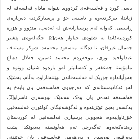
باسی کورد و فەلسەفەی کردووە. پێیوایە مادام فەلسەفە لە
ژیاندا، بیرکردنەوە و ناسینی خۆ و پرسیارکردنە دەربارەی
ڕاستیی، کەواتە ئەم پرسیارانەش لە ئەدەب، مێژوو و هزرە
کوردییەکاندا بە شێوەی جیاواز هەن
[2]
. جگەلەوەی پێشتر
جەمال عیرفان، تا دەگاتە مەسعود محەمەد، شوکر مستەفا،
عبدلواحید نوری، موحەڕەم محەمد ئەمین، جەلال دەباغ
مامۆستا جەعفەر و کەسانیتر لەو بارەوە شتیان ووتوە و
هەوڵیانداوە جۆریک لە فەلسەفاندن بهێننەئاراوە. بەڵام، بەشێک
لەو ئەکادیمستانەی کە دەرچووی فەلسەفەن یان بایەخ بە
فەلسەفە ئەدەن یان وەک هەندێک نووسەری ناسراو
[3]
،
یەکسەر بەبێ توێژینەوە و لەگۆشەنیگای کولتوری فەلسەفیی
خۆرئاواییەوە، هەبوونی پرسیاری فەلسەفیی لە کوردستان
رەتدەکەنەوە. ئەگەرچی ئەم هەڵوێستە بەدیوێکدا پشت
بەواقیعی نووسین و بەرهەمی فەلسەفیی یان خوێندنی