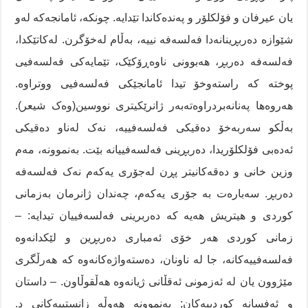
یان عیرفان و فۆلکلۆر و پەندەکاندا تێدایە. چونکە، ئامانجەکە لەو
شێوازە دەربڕینانەدا فەلسەفە نییە، بەڵام لەخۆگرن. لەکاتێکدا،
فەلسەفە دەربڕ، هەبوونی ناوەڕۆکێک، تێمایەکی فەلسەفیی
پوختە کە راستەوخۆ تیدا ئامانجێکی فەلسەفیی ووتراوە.
هەروەها پەنانەبردراوەتەبەر ژانرێکیتری نووسین(وەک شیعر).
بەڵکو سەربەخۆ دەقیکی فەلسەفییە، نەک لەناو دەقیکی
ئەدەبی فۆلکلۆریدا، دەربڕینی فەلسەفییانە بێت. بەنموونە، مەم
وزین خانی و دەقەکانیتر پڕن لەجۆری یەکەم نەک فەلسەفە
دەربڕ. سەبارەت بە جۆری یەکەم، چەندان ژانرمان بەزمانی
کوردی و هیتریش هەیە کە دەربرینی فەلسەفییان تیدایە: –
زمانی کوردی هەر خۆی ئەمباری دەربڕین و لێکدانەوە
فەلسەفییەکانە، جا لە ناونان، دەستەواژەکانەوە کە هەرڵگری
مێژوون یان لە ئەزمونی ئەقڵانی ژیانەوە هەڵقوڵاون. – داستان
و ئەفسانە کوردییەکان; بەنموونە هەوڵە زانستییەکانی د.