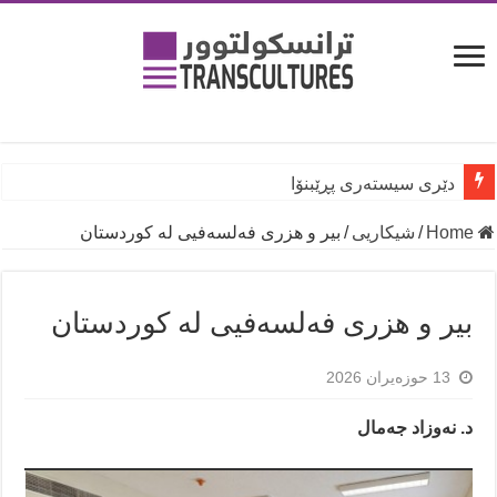
دێری سیستەری پڕێبنۆا
Home
/
شیكاریی
/
بیر و هزری فەلسەفیی لە کوردستان
بیر و هزری فەلسەفیی لە کوردستان
13 حوزه‌یران 2026
د. نەوزاد جەمال