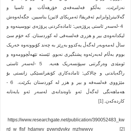
نەزانرێت، بەڵکو فەلسەفەی خۆرهەڵات و ئاسیا و
گەلانیتر(وابزانم ئەفریقا/ ئەمریکای لاتین) بناسیین. جگەلەوەش
４-لەسەر ئاستی پرۆژەیی: ئامادەکردنی پرۆژەی نووسینەوە و
لیکدانەوەی بیر و هزری فەلسەفی لە کوردستان. کە خۆم سێ
ساڵ لەمەوبەر لەگەڵ یەکدوو بەڕێز بە چەند کۆبوونەوە خەریک
بووم بەڵام لەبەرئەوە پشتگیری نەبوو. ئێستە تێهەڵچوومەوە و
ئومێدی وەرگرتنی سپۆنسەریک هەیە. ５-لەسەر ئاستی
راگەیاندنی و چالاکی: ئامادەکاری کۆنفرانسێکی زانستی بۆ
مێژووی فەلسەفە و بیر و هزر لە کوردستان بکرێت. ６-
هەماهەنگی لەگەڵ ئەو ناوەندانەی لەسەر ئەو بابەتانە
کاردەکەن.
[1]
https://www.researchgate.net/publication/390052483_kw
rd_w_flsf_hdanwy_pywndyyky_mzhwwyy
[2]