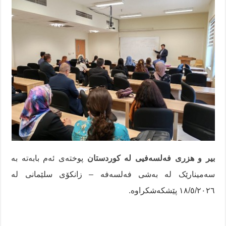
بیر و هزری فەلسەفیی لە کوردستان
پوختەی ئەم بابەتە بە
سەمینارێک لە بەشی فەلسەفە – زانکۆی سلێمانی لە
١٨/٥/٢٠٢٦ پێشکەشکراوە.