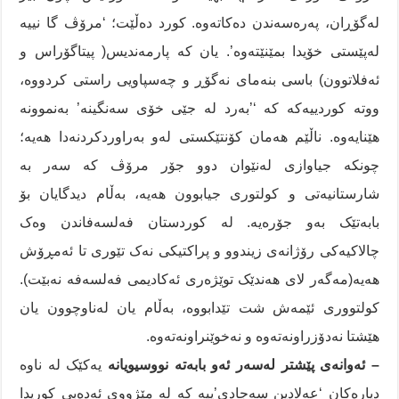
لەگۆڕان، پەرەسەندن دەکاتەوە. کورد دەڵێت؛ ‘مرۆڤ گا نییە
لەپێستی خۆیدا بمێنێتەوە’. یان کە پارمەندیس( پیتاگۆراس و
ئەفلاتوون) باسی بنەمای نەگۆڕ و چەسپاویی راستی کردووە،
ووتە کوردییەکە کە ‘’بەرد لە جێی خۆی سەنگینە’ بەنموونە
هێنایەوە. ناڵێم هەمان کۆنتێکستی لەو بەراوردکردنەدا هەیە؛
چونکە جیاوازی لەنێوان دوو جۆر مرۆڤ کە سەر بە
شارستانیەتی و کولتوری جیابوون هەیە، بەڵام دیدگایان بۆ
بابەتێک بەو جۆرەیە. لە کوردستان فەلسەفاندن وەک
چالاکیەکی رۆژانەی زیندوو و پراکتیکی نەک تێوری تا ئەمڕۆش
هەیە(مەگەر لای هەندێک توێژەری ئەکادیمی فەلسەفە نەبێت).
کولتووری ئێمەش شت تێدابووە، بەڵام یان لەناوچوون یان
هێشتا نەدۆزراونەتەوە و نەخوێنراونەتەوە.
– ئەوانەی پێشتر لەسەر ئەو بابەتە نووسیویانە
یەکێک لە ناوە
دیارەکان ‘عەلادین سەجادی’ییە کە لە مێژووی ئەدەبی کوریدا