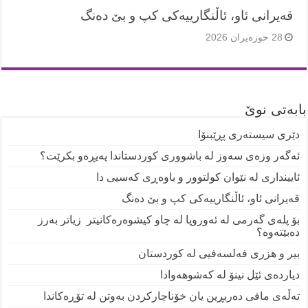
قەیرانی ئاو، ئاڵنگارییەکی کپ و بێ دەنگ
28 حوزه‌یران 2026
بابەتی نوێ
دێری سیستەری پڕێبنۆا
ئەگەر وزەی سەوز لە باشووری کوردستاندا پەیڕەو بکرێت؟
ئایینداری لە نێوان کولتوور و باوەڕی کەسیی دا
قەیرانی ئاو، ئاڵنگارییەکی کپ و بێ دەنگ
بۆ پلەی گەرمی لە ئەوروپا لە چاو کیشوەرەکانیتر زیاتر بەرز
دەبێتەوە؟
بیر و هزری فەلسەفیی لە کوردستان
دیاردەی ئێل نینۆ لە کەشوهەوادا
تەڵەی مافی دەربڕین یان خۆناچارکردن بەوتن لە تۆڕەکاندا