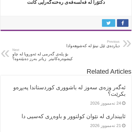
دکتۆرا لە فەلسەفەی رەخنەگەرایی کانت
Previous
دیاردەی ئێل نینۆ لە کەشوهەوادا
Next
بۆ پلەی گەرمی لە ئەوروپا لە چاو
کیشوەرەکانیتر زیاتر بەرز دەبێتەوە؟
Related Articles
ئەگەر وزەی سەوز لە باشووری کوردستاندا پەیڕەو
بکرێت؟
24 تەممووز 2026
ئایینداری لە نێوان کولتوور و باوەڕی کەسیی دا
21 تەممووز 2026