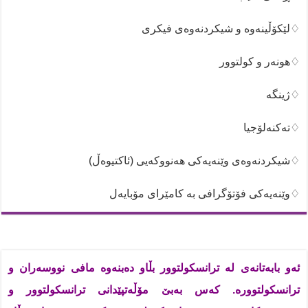
♢لێکۆڵینەوە و شیکردنەوەی فیکری
♢هونەر و کولتوور
♢ژینگە
♢تەکنەلۆجیا
♢شیکردنەوەی وێنەیەکی هەنووکەیی (ئاکتیوەڵ)
♢وێنەیەکی فۆتۆگرافی بە کامێرای مۆبایەل
ئەو بابەتانەی لە ترانسکولتوور بڵاو دەبنەوە مافی نووسەران و
ترانسکولتوورە. کەس بەبێ مۆڵەتپێدانی ترانسکولتوور و