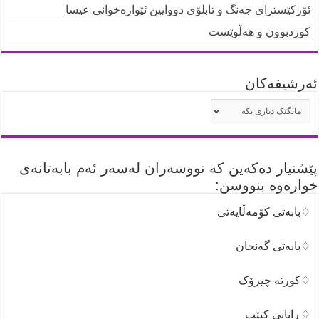
ئۆرکێسترای جەنگ و تابلۆی دووایین ئێوارەخوانی عیسا
کوردبوون و هەڵوێست
ئه‌رشیفه‌کان
ئه‌رشیفه‌کان
پێشنیار دەکەین کە نووسەران لەسەر ئەم بابەتانەی
خوارەوە بنووسن:
♢بابەتی کۆمەڵایەتی
♢بابەتی گەنجان
♢کورتە چیرۆک
♢ڕانانی کتێب