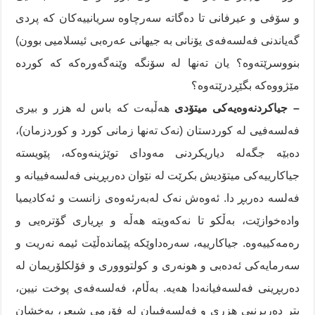
و سۆفی و عیرفانی تا دەگاتە سەرچاوە سریانییەکان کە پردی
گەیاندنی فەلسەفەی یۆنانی بە جیهانی عەرەبی ئیسلامیی بوون)
بنووسرێتەوە؟ یان تەنها لە سۆنگە وێنەگەورەکە کە کوردە
مێژووەکە بگێڕدرێتەوە؟
– جیاکردنەوەیەکی میتۆدی
هەڵبەت کە باس لە هزر و بیری
فەلسەفیی لە کوردستان (نەک تەنها زمانی کورد و کوردزمان)،
دەبێە جگەلە دیاریکردنی مەودای توێژینەوەکە، پێویستە
جیاکارییەکی میتۆدیش بکرێت لە نێوان دەربڕینی فەلسەفییانە و
فەلسە دەربڕ دا. ئەوەش نەک لەبەرئەوەی زانست و ئەکادیمیا
وادەخوازێت، بەڵکو تا نەکەویتە هەڵە و بڕیاری گۆترەیی و
رەمەکییەوە. جیاکارییە، سەرەداوێکە پێماندەڵێت ئیمە نەریت و
سەرمایەکی ئەدەبی و هونەری و کولتوووری و فۆلکلۆریمان لە
دەربڕینی فەلسەفیانەدا هەیە. بەڵام، فەلسەفەی پوخت نیین،
پتر دەربڕنیی هزری و فەلسەفییان لە فۆرمی شیعر، پەخشان