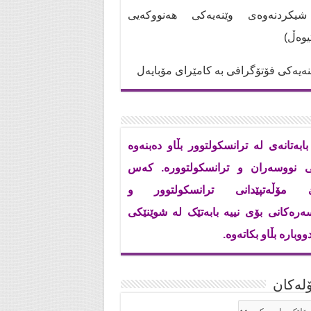
کردنەوەی وێنەیەکی هەنووکەیی
تیوەڵ)
ەیەکی فۆتۆگرافی بە کامێرای مۆبایەل
بابەتانەی لە ترانسکولتوور بڵاو دەبنەوە
ی نووسەران و ترانسکولتوورە. کەس
ێ مۆڵەتپێدانی ترانسکولتوور و
ەرەکانی بۆی نییە بابەتێک لە شوێنێکی
ووبارە بڵاو بکاتەوە.
له‌كان
له‌كان