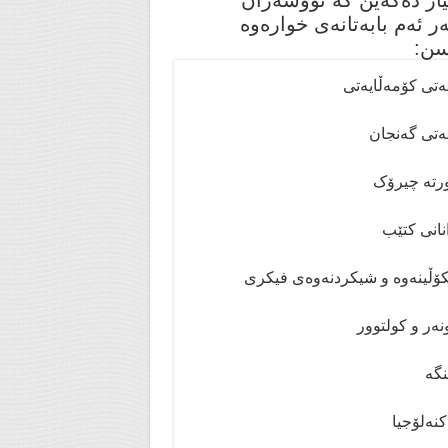
یار دەکەین کە نووسەران
ر ئەم بابەتانەی خوارەوە
سن:
ەتی کۆمەڵایەتی
ەتی گەنجان
تە چیرۆک
انی کتێب
ۆڵینەوە و شیکردنەوەی فیکری
ەر و کولتوور
گە
نەلۆجیا