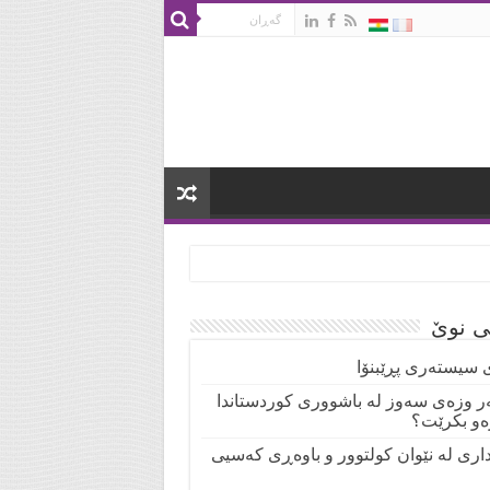
تی نوێ
 سیستەری پڕێبنۆا
ر وزەی سەوز لە باشووری کوردستاندا
ەو بکرێت؟
نداری لە نێوان کولتوور و باوەڕی کەسیی