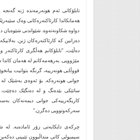
تابلۆکانی ئەم هونەرمەندە ژنە گەنجە ڕ
هەمانکاتدا کارئاکتەرەکانی وەک سێبەرێ
دواوە شکاونەتەوە. شێواندنی شێوەیان دە
دەزانین کە کارئاکتەرەکان ژنن. بەلان
دەڵێت، ”تابلۆکانم هەڵگری کارئاکتەر 
مێژوویی. بەرهەمەکانم لە هەمان کاتدا 
قووڵایی هونەرییە، گرنگە بتوانیت بیانخوێ
جوانی هونەرەکە. بۆ ئەوەی بەشێک لە ڕ
ساتێکی بێدەنگ و لە دەنگێک دەچێت. 
کاریگەرییەکی جوانی دیمەنەکان بەسە
سەرکەوتوویی دەگرن.”
چرکەی دایکایەتی زۆر ئامادەیە. لە
سیمبولی کاتی منداڵبوون تێبینی دەکەین