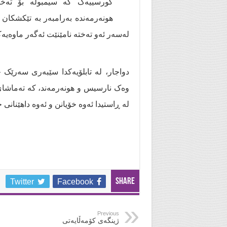
کورسییەک کە سیمبولە بۆ تەخت
‌هونەرمەندە بەرامبەر بە تێکشکان 
لەسەر ئەو تەختە نامێنێت ئەگەر ماوەیە
دواجار، لە تابلۆیەکدا سێبەری سەرێک ج
وەک نارسیس و هونەرمەند، کە تەماشای 
لە ڕاستیدا ئەوە خۆیانن و ئەوە داهێنانی
Share
Twitter
Facebook
Previous
ژینگەی کۆمەڵایەتی