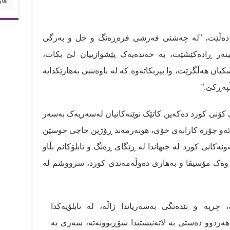
 دەڵێت، ”لە چەشنی فەرشی فرەڕەنگ و جل و بەرگی
نەر ڕادەکێشێت، بە خەندەیەک پێشوازییان لێ بکات،
یان هەڵگرێت، وا بیربکاتەوە کە لە باوەشی بەهارێکدایە
پەڕکێ.”
ڵی کۆنی کورد دەکەین کاتێک نوێنەکانیان لەسەریەک بەسەر
 ئەو جۆرە کارانەی خۆی، هونەرمەند ڕۆژین حاجی حوسێن
نەکانی کورد لە جیهاندا لە ڕێگای ڕەنگ و تابلۆکانم بڵاو
، وەک مۆسیقا و بەهاری دەوڵەمەندی کورد، سرووشم لە
ە، چرپە و بێدەنگی بەسەریاندا زاڵە، لە تابلۆیەکدا
 هەردوو دەستی بە لاتەنیشتیدا شۆڕبوونەتە، سەری بە