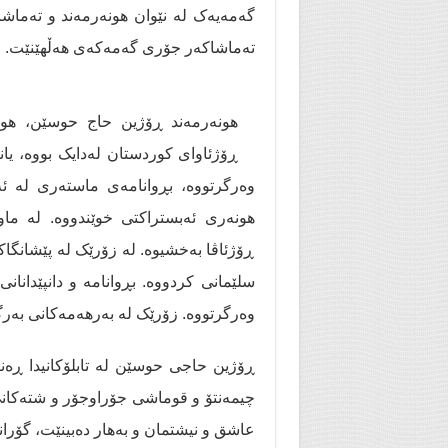
گەمەیەک لە نێوان هونەرمەند و تەماشا
تەماشاکەر جۆری گەمەکەی هەڵهێنێت.
هونەرمەند ڕۆژین حاج حوسێن، هونە
ڕۆژئاوای کوردستان لەدایک بووە، یا
وەرگرتووە، بڕوانامەی ماستەری لە ئە
هونەری ئەبستراکتی خوێندووە. لە ما
ڕۆژئاڤا بەخشیوە. لە زۆرێک لە پێشانگاک
سلێمانی کردووە. بڕوانامە و دانپێدانان
وەرگرتووە. زۆرێک لە بەرهەمەکانی بەرگ
ڕۆژین حاجی حوسێن لە تابلۆکانیدا ڕەن
چیمەنتۆ و قوماشی جۆراوجۆر و شتەکانی
عاشق و نیشتمان و بەهار دەبینێت، گۆران