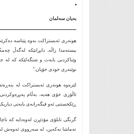
بەیان سەلمان
هونەری ئەبستراکت بەوە پێناسە دەکرێت
بیستەمدا زاڵە. دابڕانێکە لەگەڵ چە
وێناکردنی بابەت و شتگەلێکە کە لە جی
نوێنەری خودی خۆیان.”
لێرەوە هونەری ئەبستراکت لە بنەڕەتدا
ئاڵۆزی خۆی هەیە، بەڵام پەیڕەوکردنی 
ڕێکخستنی ئەو فیگەرانەی بابەتی دیاریکراو
گرنگی تابلۆی مۆدێڕن لەوەدایە کە ناچا
تەماشا نەکەین، لە سەرووی ئەوەش لە ناو