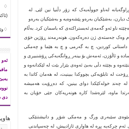
♢شی
اوگەیانە لەناو جووڵەیەک کە زۆر دڵنیا نین لێی. لە
(ئاک
ک دیارن، بەشێکیان بەرەو پێشەوەیە و بەشێکیان بەرەو
چێتە ناو ئەو گەمەی ئەبستراکتەی کە باسمان کرد. بەڵام
♢وێن
یکەم وەک جەستەی ژن دەرەکەون. هونەرمەند ڕۆژین خۆی
و داستانی کوردین، چ بە گەرمی و چ بە هێما و چەمکی
سادە و ئاڵۆزن، ئەمەش بۆ بینەر ڕوانگەیەکی ڕۆشنبیری و
ئەو 
نێتەوە و بچێتە دڵی بەبێ ئەوەی بێزار بێت لە لێکدانەوە و
ماف
ۆحت لە تابلۆیەکی بچووکدا ببینیت، لە هەمان کاتدا بە
بەب
لە چەند خولەکێکدا دوای بینین، کە دەڕۆیت هەمیشە
نووس
رتدا ماوە، لێرەشدا کارە هونەریەکان جێی خۆیان بە
دی د
 شێوەی سێبەری ورگ و مەمکی شۆڕ و دانیشتنێکی
هاوپۆ
. ئەم چرکەیە پڕە لە هاواری ئازادییش، لە چەسپاندنی
هاوپۆ