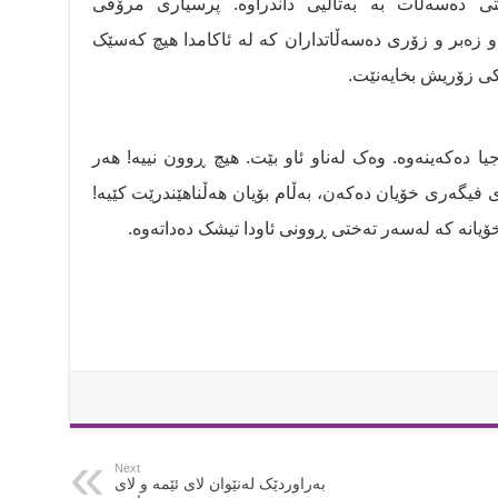
ی دەسەڵات بە بەتاڵیی داندراوە. پرسیاری مرۆڤی
و زەبر و زۆری دەسەڵاتداران کە لە ئاکامدا هیچ کەسێک
کی زۆریش بخایەنێت.
یا دەکەینەوە. وەک لەناو ئاو بێت. هیچ ڕوون نییە! هەر
فیگەری خۆیان دەکەن، بەڵام بۆیان هەڵناهێندرێت کێیە!
 خۆیانە کە لەسەر تەختی ڕوونی ئاودا تیشک دەداتەوە.
Next
بەراوردێک لەنێوان لای ئێمە و لای