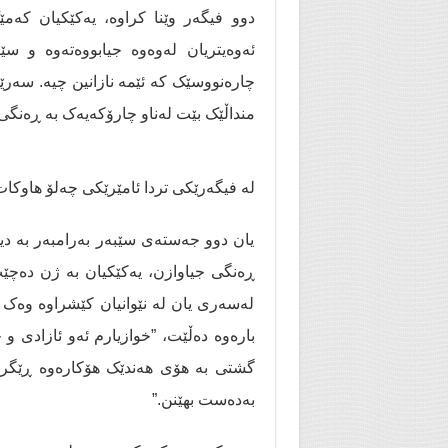
دوو فیگەر وێنا کراوە، یەکێکیان کەم
ئەوەیتریان لەوەوە جیابووەتەوە و س
چارەنووسێک کە ئێمە نازانین چیە. سە
منداڵێک بێت لەناو چارۆکەیەک بە ڕەنگ
لە فیگەرێکی تردا ئامێرێکی چەلۆ هاوک
یان دوو جەستەی سێبەر بەرامبەر بە دیو
ڕەنگی جیاوازن، یەکێکیان بە ژن دەچێت و
لەسەری یان لە نێوانیان کێشراوە وەک 
بارەوە دەڵێت، ”خوازیارم ئەو ئازادی و 
گشتی بە هۆی هەندێک هۆکارەوە ڕێگریی
بەدەست بهێنن.”