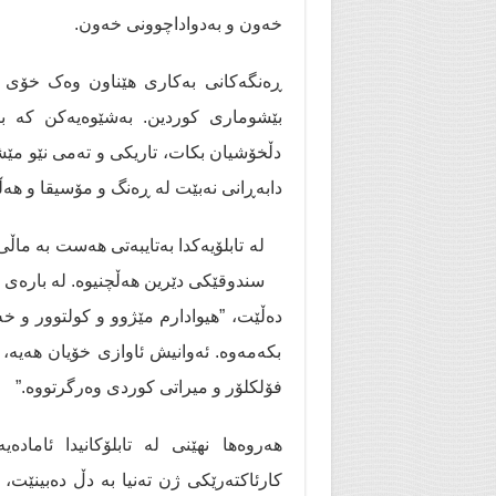
خەون و بەدواداچوونی خەون.
ڕەنگەکانی بەکاری هێناون وەک خۆی
بێشوماری کوردین. بەشێوەیەکن کە بی
دڵخۆشیان بکات، تاریکی و تەمی نێو مێشک
دابەڕانی نەبێت لە ڕەنگ و مۆسیقا و هەڵ
لە تابلۆیەکدا بەتایبەتی هەست بە ما
سندوقێکی دێرین هەڵچنیوە. لە بارەی
دەڵێت، ”هیوادارم مێژوو و کولتوور و خەو
بکەمەوە. ئەوانیش ئاوازی خۆیان هەیە
فۆلکلۆر و میراتی کوردی وەرگرتووە.”
هەروەها نهێنی لە تابلۆکانیدا ئامادەی
کارئاکتەرێکی ژن تەنیا بە دڵ دەبینێت،