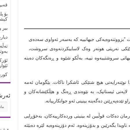
قەیر
بۆ پ
کیشو
بیر 
دیار
 ”بزووتنەوەیەکی جیهانییە کە بەسەر تەواوی سەدەی
تەڵە
مکێکی نەریتی هونەر وەک لاساییکردنەوەی سروشت،
بەوت
هانی سروشتییەوە نییە، بەڵکو شێوە و ڕەنگەکان دەبنە
ئۆرک
ئێوا
کورد
 نوێنەرایەتی هیچ شتێکی ئاشکرا ناکات. بێگومان ئەمە
لایەنی ئیستاتیک، بە نێوەندی ڕەنگ و هێڵکێشانەکان و
ئه‌رش
 تێدەپەڕێنن دەگەینە بینینی ئەو جوانکارییانە.
ئه‌ر
رمان دەکات قوڵبین لە بینینی وردەکارییەکان، بەخۆڕایی
یدا بگەرێین و بدۆزینەوە. ئەم دۆزینەوەیە لێرە دەبێتە