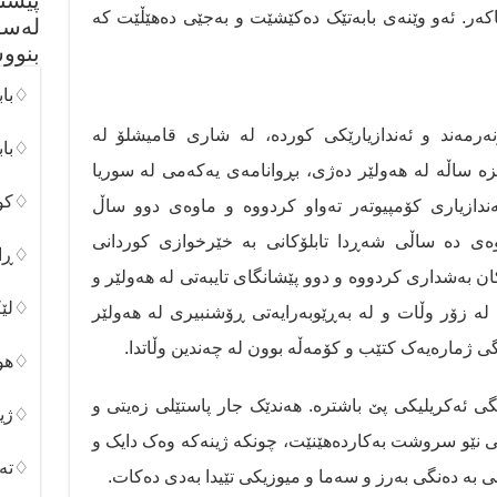
پێشن
کەر. ئەو وێنەی بابەتێک دەکێشێت و بەجێی دەهێڵێت کە
لەسە
بنوو
♢باب
رمەند و ئەندازیارێکی کوردە، لە شاری قامیشلۆ لە
♢باب
نزە ساڵە لە هەولێر دەژی، بڕوانامەی یەکەمی لە سوریا
♢کور
ندازیاری کۆمپیوتەر تەواو کردووە و ماوەی دوو ساڵ
وەی دە ساڵی شەڕدا تابلۆکانی بە خێرخوازی کوردانی
♢ڕان
ان بەشداری کردووە و دوو پێشانگای تایبەتی لە هەولێر و
♢لێک
ی لە زۆر وڵات و لە بەڕێوبەرایەتی ڕۆشنبیری لە هەولێر
ی ژمارەیەک کتێب و کۆمەڵە بوون لە چەندین وڵاتدا.
♢هون
گی ئەکریلیکی پێ باشترە. هەندێک جار پاستێلی زەیتی و
♢ژین
 نێو سروشت بەکاردەهێنێت، چونکە ژینەکە وەک دایک و
♢تەک
ی بە دەنگی بەرز و سەما و میوزیکی تێیدا بەدی دەکات.