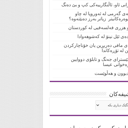
انی ئاو، ئاڵنگارییەکی کپ و بێ دەنگ
لەی گەرمی لە ئەوروپا لە چاو
ەرەکانیتر زیاتر بەرز دەبێتەوە؟
و هزری فەلسەفیی لە کوردستان
دەی ئێل نینۆ لە کەشوهەوادا
ی مافی دەربڕین یان خۆناچارکردن
ن لە تۆڕەکاندا
ێسترای جەنگ و تابلۆی دووایین
رەخوانی عیسا
بوون و هەڵوێست
یفه‌کان
شیفه‌کان