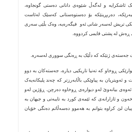
ێک ئاشکرایە و لەگەڵ شێوەی دانانی دەستی گونجاوە،
ێبەرێکە، دەربڕینێکە بۆ دەستوەستانی کەسێک لەئاست
رێکی تریش لەسەر شانی ئەو فیگەرەیە، وەک بڵێی سەری
ی ڕەش لە پشتی قایمی کردووە.
ات جەستەی ژنێکە کە دڵێک بە ڕەنگی سووری لەسەرە.
ارێکی ڕوخاو کە تەنیا تاریکیی دیارە، جەستەکان بە دوو
 ئەویتریان بە پیاوێکی باڵابەرزتر کە چەند پلیکانەیەک
ئەوەی بیانەوێ لەو دیوارەی ڕوخاوە دەرچن. ڕۆژین لەو
خەون و ئازارانەی کە ئێمەی کورد بە تایبەتی و جیهان بە
ان لێ کراوە بتوانم بە هەموو دەسەڵاتم دەنگی خۆیان