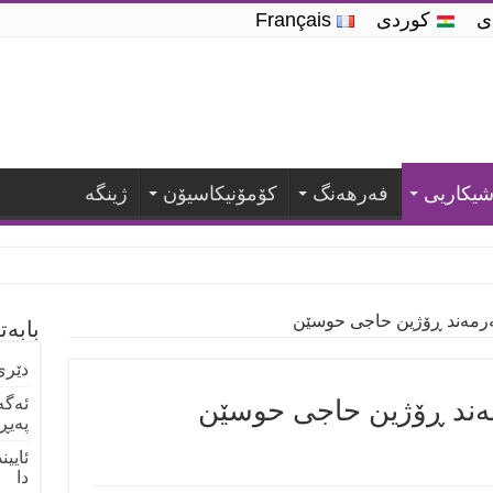
دی
کوردی
Français
یكاریی
فه‌رهه‌نگ
كۆمۆنیكاسیۆن
ژینگە
نەرمەند ڕۆژین حاجی حوسێن
بابە
دێری
رمەند ڕۆژین حاجی حوسێن
ئەگە
پەیڕ
ئایی
دا