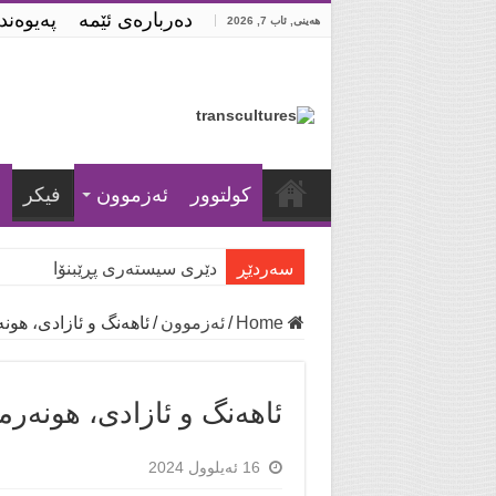
ده‌رباره‌ی ئێمه‌
په‌یوه‌ن
هەینی, ئاب 7, 2026
كولتوور
ئه‌زموون
فیكر
ش
سه‌ردێڕ
دێری سیستەری پڕێبنۆا
Home
/
ئه‌زموون
/
ئاهەنگ و ئازادی، هو
ئاهەنگ و ئازادی، هونە
16 ئەیلوول 2024