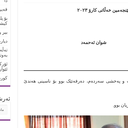
دا
قەیر
نجەمین خەڵاتی کارۆ ٢٠٢٣
بۆ پ
کیشو
بیر 
دیار
شوان ئەحمەد
تەڵە
بەوت
ئۆرک
ئێوا
کورد
 و پەخشی سەردەم، دەرفەتێک بوو بۆ ناسینی هەندێ
ئه‌رش
ان بوو.
ئه‌ر