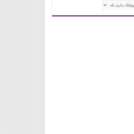
له‌كان