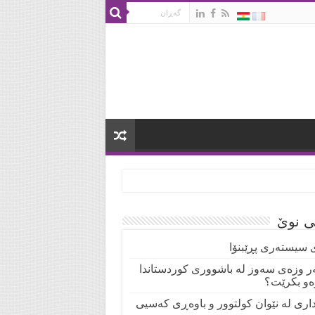
تی نوێ
 سیستەری پڕێبنۆا
ر وزەی سەوز لە باشووری کوردستاندا
ەو بکرێت؟
نداری لە نێوان کولتوور و باوەڕی کەسیی