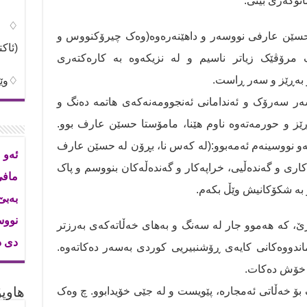
نۆگەری بینی.
♢شی
ەحسێن عارفی نووسەر و داهێنەرەوە(وەک چیرۆکنووس و
(ئاک
 مرۆڤێک زیاتر ناسیم و لە نزیکەوە بە کارەکتەری
و بەڕێز و سەر ڕاست.
♢وێن
ر سەرۆک و ئەندامانی ئەنجوومەنەکەی هاتمە دەنگ و
ز و حورمەتەوە ناوم هێنا، مامۆستا حسێن عارف بوو.
و نووسینەم ئەمەبوو:(لە کەس نا، بڕۆن لە حسێن عارف
ئەو 
کاری و گەندەڵیی، خراپەکار و گەندەڵەکان بنووسم و پاک
ماف
 بە شکۆکانیش وێڵ بکەم.
بەب
نووس
، کە هەموو جار لە سەنگ و بەهای خەڵاتەکەی بەرزتر
دی د
اندووەکانی کایەی ڕۆشنبیریی کوردی بەسەر دەکاتەوە.
ن خۆش دەکات.
هاوپۆ
 خەڵاتی ئەمجارە، پێویست و لە جێی خۆیدابوو. چ وەک