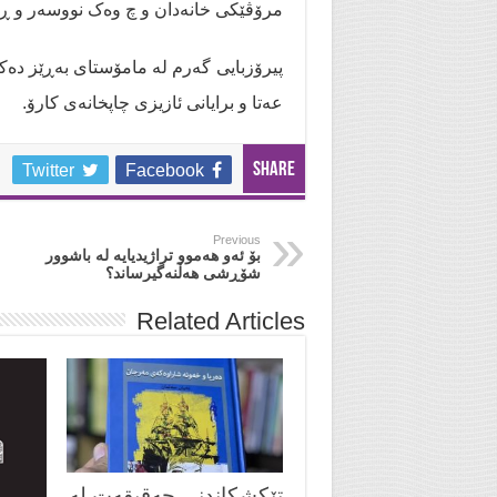
مرۆڤێکی خانەدان و چ وەک نووسەر و ڕ
پیرۆزبایی گەرم لە مامۆستای بەڕێز دەک
عەتا و برایانی ئازیزی چاپخانەی کارۆ.
Share
Twitter
Facebook
Previous
بۆ ئەو هەموو تراژیدیایە لە باشوور
شۆڕشی هەڵنەگیرساند؟
Related Articles
تێکشکاندنی حەقیقەت لە