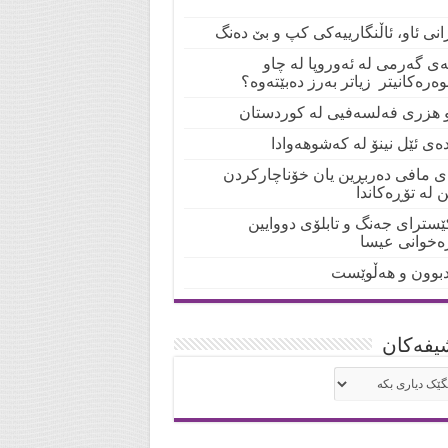
انی ئاو، ئاڵنگارییەکی کپ و بێ دەنگ
لەی گەرمی لە ئەوروپا لە چاو
ەرەکانیتر زیاتر بەرز دەبێتەوە؟
و هزری فەلسەفیی لە کوردستان
دەی ئێل نینۆ لە کەشوهەوادا
ی مافی دەربڕین یان خۆناچارکردن
ن لە تۆڕەکاندا
ێسترای جەنگ و تابلۆی دووایین
رەخوانی عیسا
بوون و هەڵوێست
یفه‌کان
شیفه‌کان