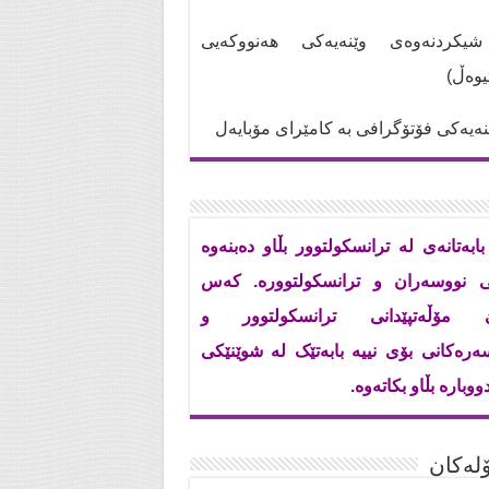
کردنەوەی وێنەیەکی هەنووکەیی
تیوەڵ)
ەیەکی فۆتۆگرافی بە کامێرای مۆبایەل
بابەتانەی لە ترانسکولتوور بڵاو دەبنەوە
ی نووسەران و ترانسکولتوورە. کەس
ێ مۆڵەتپێدانی ترانسکولتوور و
ەرەکانی بۆی نییە بابەتێک لە شوێنێکی
ووبارە بڵاو بکاتەوە.
له‌كان