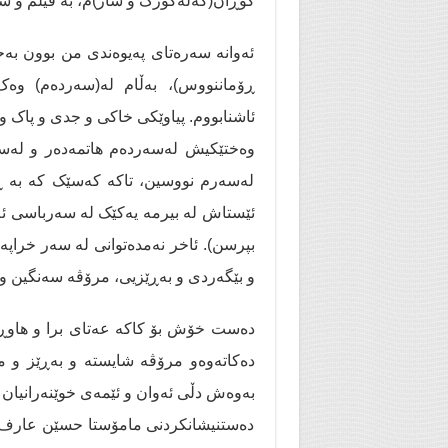
کوڕان(گەلەگورگ و شار)م، بە فیلم و شا
ئەوانە سەرەتای پەیوەندی من بوون ب
ڕۆماننووس)، بەڵام لە(سەردەم) وەک
ئاشنابووم. پیاوێکی خاکی و جدی و پاک 
وەختێکیش لەسەردەم هاتمەدەر و لەسە
لەسەرم نووسین، تاکە کەسێک کە بە ڕێ
ئێستاش لە بیرمە یەکێک لە سەرباسی ئە
بپرسن). ئاخر نەمدەتوانی لە سەر خراپە
و بێگەردی و بەڕێزیی، مرۆڤە سەنگین و
دەست خۆش بۆ کاکە عەتای برا و هاوڕێ
دەکاتەوەو مرۆڤە شایستە و بەڕێز و م
بەوەش دڵی ئەوان و ئێمەی خوێنەرانیا
دەستنیشانکردنی مامۆستا حسێن عارف بۆ