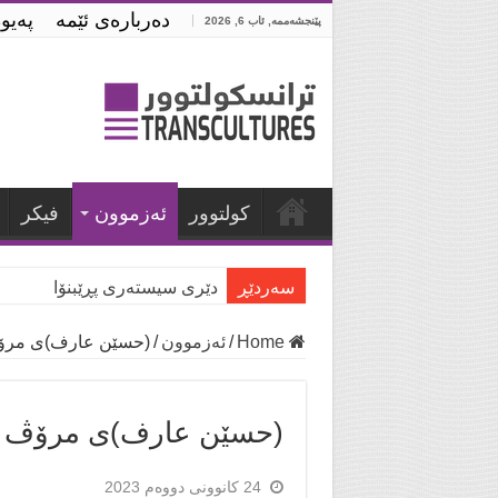
ده‌رباره‌ی ئێمه‌
په‌یو
پێنجشەممە, ئاب 6, 2026
كولتوور
ئه‌زموون
فیكر
سه‌ردێڕ
دێری سیستەری پڕێبنۆا
Home
/
ئه‌زموون
/
(حسێن عارف)ی مرۆ
(حسێن عارف)ی مرۆڤ ،
24 کانوونی دووەم 2023