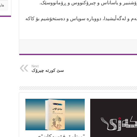
ۆشنبیر و یاساناس و چیرۆکنووس و ڕۆمانووسێک.
هاوپۆ
ەم و لەگەڵیشیدا، دووبارە سوپاس و دەستخۆشیم بۆ کاکە
Next
سێ کورتە چیرۆک
”میتامۆرفۆسەکان”ی