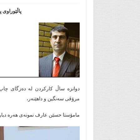
پاڵێوراوی پێ
دوانزە ساڵ کارکردن لە دەزگای چاپ
مرۆڤی سەنگین و داهێنەر،
مامۆستا حسێن عارف نمونەی هەرە دیاری