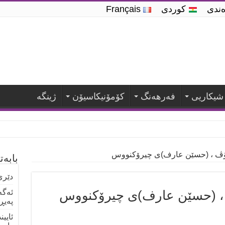
ه‌ندی
کوردی
Français
شیكاریی
فه‌رهه‌نگ
كۆمۆنیكاسیۆن
ژینگە
ڤ ، (حسێن عارف)ی چیرۆکنووس
بابە
دێری
 (حسێن عارف)ی چیرۆکنووس
ئەگە
پەیڕ
ئایی