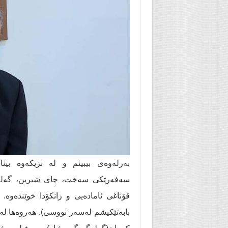
بەرلەوەی بیبینم و لە نزیکەوە بینا
سەفەرێکی سەخت، چای شیرین، گەلەگور
قۆناغی ئامادەیی و زانکۆدا خوێندەوە.
بابەتێکیشم لەسەر نووسی). هەروەها ل