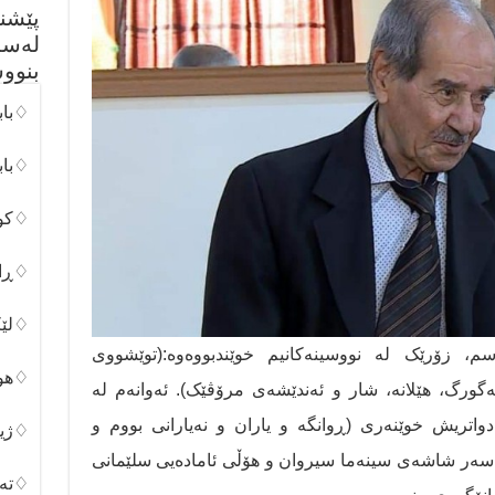
پێشن
لەسە
بنوو
♢باب
♢باب
♢کور
♢ڕان
♢لێک
سم، زۆرێک لە نووسینەکانیم خوێندبووەوە:(توێشووی
♢هون
گ، هێلانە، شار و ئەندێشەی مرۆڤێک). ئەوانەم لە
 دواتریش خوێنەری (ڕوانگە و یاران و نەیارانی بووم و
♢ژین
ەسەر شاشەی سینەما سیروان و هۆڵی ئامادەیی سلێمانی
♢تەک