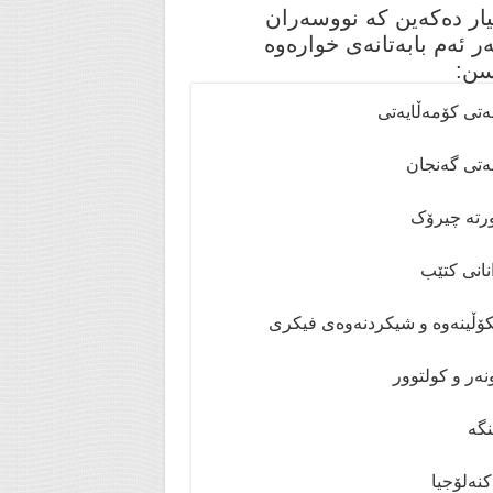
یار دەکەین کە نووسەران
ر ئەم بابەتانەی خوارەوە
سن:
ەتی کۆمەڵایەتی
ەتی گەنجان
تە چیرۆک
انی کتێب
ۆڵینەوە و شیکردنەوەی فیکری
ەر و کولتوور
گە
نەلۆجیا