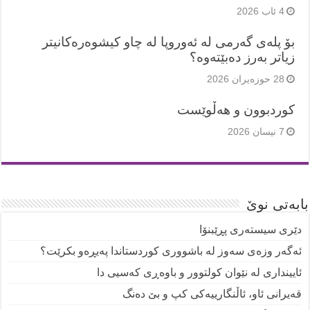
4 ئاب 2026
بۆ پلەی گەرمی لە ئەوروپا لە چاو کیشوەرەکانیتر
زیاتر بەرز دەبێتەوە؟
28 حوزه‌یران 2026
کوردبوون و هەڵوێست
7 نیسان 2026
بابەتی نوێ
دێری سیستەری پڕێبنۆا
ئەگەر وزەی سەوز لە باشووری کوردستاندا پەیڕەو بکرێت؟
ئایینداری لە نێوان کولتوور و باوەڕی کەسیی دا
قەیرانی ئاو، ئاڵنگارییەکی کپ و بێ دەنگ