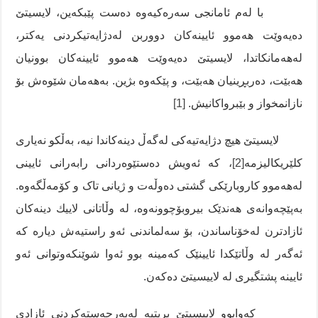
با لەم ئامانجی سەرەکیەوە دەست پێبکەین، لایسیتێ
دەیەوێت هەموو ئایینەکان دووربن لەدژایەتیکردنی یەکتر،
لەهەمانکاتدا، لایسیتێ دەیەوێت هەموو ئایینەکان بوونیان
هەبێت، دەربڕینیان هەبێت، و پێکەوە بژین. بەهەمان شێوەش بۆ
نازانمخواز و بێبرواکانیش.
[1]
لایسیتێ هیچ دژایەتیەکی لەگەڵ دینەکاندا نیە، بەڵکو نەیاری
کلێریکالیزمە
[2]
، کە ئەویش دەستێوەردانی رابەرانی ئایینی
لەهەموو کاروبارێکی گشتی دەوڵەت و ژیانی تاک و کۆمەڵگەوە.
بەپێچەوانەی هەندێک بیروبۆچوونەوە، لە وڵاتانی لاییك دینەکان
ئازادترن لەخۆناساندن، بۆ سەلماندنی ئەو راستیەش دیارە کە
ئەگەر لە وڵاتێکدا ئایینێک کەمینە بوو ئەوا شوێنکەوتوانی ئەو
ئایینە پشتگیری لە لاییسیتێ دەکەن.
کەوابوو لاییسیتێ بریتیە لەبەرجەستەکردنی ئازادی