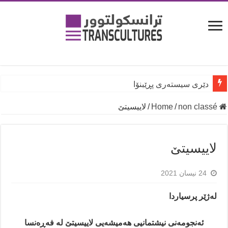
دێری سیستەری پڕێبنۆا
بۆ پلەی گەرمی لە ئەوروپا لە چاو کیشوەرەکانیتر زیاتر بەرز دەبێ
Home
non classé
/
/
لاییسیتێ
لاییسیتێ
24 نیسان 2021
لەژێر پرسیاردا
ئەنجومەنی نیشتمانیی هەمیشەیی لاییسیتێ لە فەڕەنسا