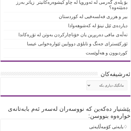
بۆ پلەی گەرمی لە ئەوروپا لە چاو کیشوەرەکانیتر زیاتر بەرز
دەبێتەوە؟
بیر و هزری فەلسەفیی لە کوردستان
دیاردەی ئێل نینۆ لە کەشوهەوادا
تەڵەی مافی دەربڕین یان خۆناچارکردن بەوتن لە تۆڕەکاندا
ئۆرکێسترای جەنگ و تابلۆی دووایین ئێوارەخوانی عیسا
کوردبوون و هەڵوێست
ئه‌رشیفه‌کان
ئه‌رشیفه‌کان
پێشنیار دەکەین کە نووسەران لەسەر ئەم بابەتانەی
خوارەوە بنووسن:
♢بابەتی کۆمەڵایەتی