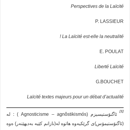
Perspectives de la Laïcité
P. LASSIEUR
La Laïcité est-elle la neutralité !
E. POULAT
Liberté Laïcité
G.BOUCHET
Laïcité textes majeurs pour un débat d’actualité
[1]
ئاگنۆستیسیزم (Agnosticisme – agnôstikismós ) : لە
(ئاگنۆستیمۆس)ی گرێکیەوە هاتوە لە(نازانم کێیە بەدیهێنەر) ەوە