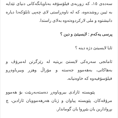
سەدەی ١٥، کە زوربەی فیلۆسۆفە بەناوبانگەکانی دنیای تێدایە
بە ئیبن روشدەوە، کە لە ناوەڕاستی لای چەپی تابلۆکەدا دیارە
دانیشتوە و ملی لارکردوەتەوە بەلای راستدا.
پرسی یەکەم : لایسیتێ و دین ؟
ئایا لایسیتێ دژە دینە ؟
ئامانجی سەرەکی لایستێ بریتیە لە رێزگرتن لەمرۆڤ و
بەهاکانی، بەهەموو جەستە و مۆراڵ وهزر وبیرباوەڕو
فیلۆسۆفیەوە کە خاوەنیانە.
پێویستە ئازادی بیروباوەڕ دەستەبەربێت بۆ هەموو
مرۆڤەکان. پێویستە پیاوان و ژنان هەرهەموویان ئازادبن، چ
بڕواداربن یان بێبڕوا یان گوماندار.