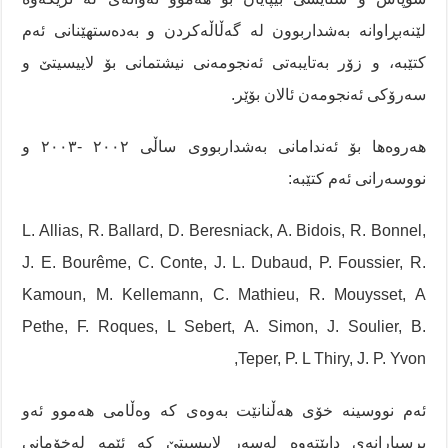
لێنەبڕاوانە بەشداربوون لە گەڵاڵەکردن و بەدەستهێنانی ئەم
کتێبە، و زۆر بەتایبەتی ئەنجومەنی نیشتمانی بۆ لاییسیتێ و
سەرۆکی ئەنجومەن ئالان بۆێر.
هەروەها بۆ ئەندامانی بەشداربووی ساڵی ٢٠٠٢ -٢٠٠٣ و
نووسەرانی ئەم کتێبە:
L. Allias, R. Ballard, D. Beresniack, A. Bidois, R. Bonnel,
J. E. Bourême, C. Conte, J. L. Dubaud, P. Foussier, R.
Kamoun, M. Kellemann, C. Mathieu, R. Mouysset, A
Pethe, F. Roques, L Sebert, A. Simon, J. Soulier, B.
Teper, P. L Thiry, J. P. Yvon,
ئەم نووسینە خۆی هەڵنانێت بەوەی کە وەڵامی هەموو ئەو
پرسیارانەی دابێتەوە لەسەر لاییسیتێ کە ئێمە لەخۆمانی