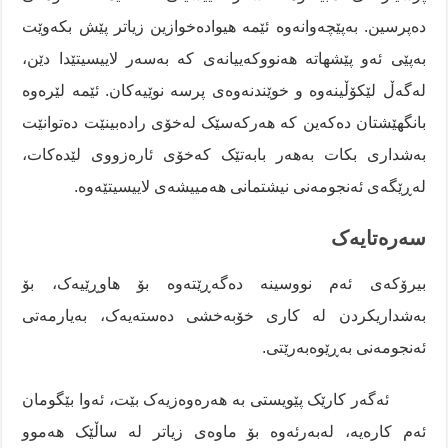
دەپرسین. بەپێچەوانەوە ئێمە هیوادەخوازین زیاتر پێش بکەوێت
بەپێی ئەو پێشهاتە هەنووکەییانەی کە بەسەر لاییسیتێدا دێن،
لەگەڵ لێکۆڵینەوە و خوێندنەوەی پرسە نوێیەکان. ئێمە لێرەوە
بانگهێشتان دەکەین کە هەرکەسێک لەخۆی رادەبینێت دەتوانێت
بەشداری بکات بەهەر بابەتێک کەخۆی ئارەزووی لێدەکات،
لەڕێگەی ئەنجومەنی نیشتمانی هەمییشەی لاییسیتێەوە.
سەرەتایەک
بیرۆکەی ئەم نووسینە دەگەڕێتەوە بۆ هاوڕێیەک، بۆ
بەشداریکردن لە کاری خۆبەخشی دەستەیەک، بەیارمەتی
ئەنجومەنی بەڕێوەبەرێتی.
ئەگەر کارێک پێویستی بە هەرەوەزیەک بێت، ئەوا بێگومان
ئەم کارەیە، لەبەرئەوە بۆ ماوەی زیاتر لە ساڵێک هەموو