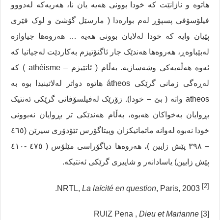
هاتوە و نازانێت کە خودا بوونی هەیە یان نا، هەریەکە لەدووو
فیلۆسۆفی پسپۆڕ لەم بوارەدا ( مارسێل گۆشێ و لوک فێری
پێیان وایە کە خودا لەلایان بوونی هەیە … هەروەها جیاوازە
لەبێباوەڕ، هەروەها هەندێک جار ئاگنۆتیزم بەکاردێت لەجیاتیا کە
ئەوە هەڵەیەکی وشەسازیە. بەڵام ( ئاتێیزم – athéisme ) کە
لەڕەگی زمانی گرێکی átheos هاتوە دواتر لەلاتینیدا بوە بە
atheos واتە ( بێ – خودا). زۆرێک لەفیلسۆفانی گرێکی ئەنتیک
بڕوایان بەخواکان هەبوە، بەڵام هەندێکی تر بڕوایان نەبوونی
خودا نەبوە لەوانە ماتماتیکزان وپیتاگۆرس تێۆدۆری سیرێن (٤٦٥
– ٣٩٨ پێش زایین )، هەروەها دیاگۆراسی مێلۆس ( ٤٧٥ -٤١٠
پێش زایین) یاسادانەر و شاییری گرێکی ئەنتیکە.
[2]
NRTL,
La laïcité en question
, Paris, 2003.
Dieu et Marianne
RUIZ Pena ,
[3]