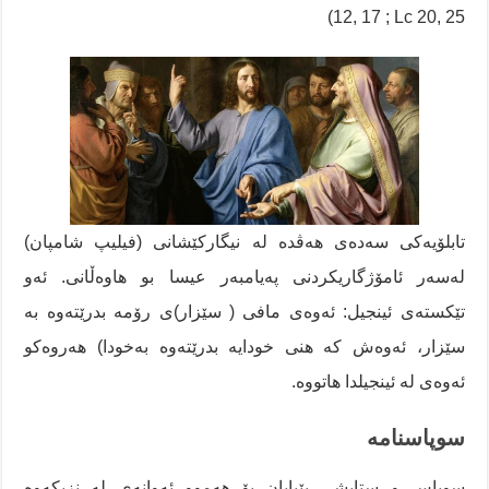
12, 17 ; Lc 20, 25)
تابلۆیەکی سەدەی هەڤدە لە نیگارکێشانی (فیلیپ شامپان)
لەسەر ئامۆژگاریکردنی پەیامبەر عیسا بو هاوەڵانی. ئەو
تێکستەی ئینجیل: ئەوەی مافی ( سێزار)ی رۆمە بدرێتەوە بە
سێزار، ئەوەش کە هنی خودایە بدرێتەوە بەخودا) هەروەکو
ئەوەی لە ئینجیلدا هاتووە.
سوپاسنامە
سوپاس و ستایشی بێپایان بۆ هەموو ئەوانەی لە نزیکەوە