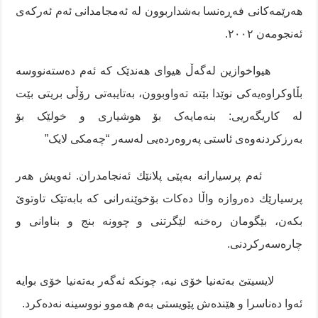
هەرێمەکانی فەڕەنسا بەشداربوون لە ئەمجامدانی ئەم ئەرکەی
ئەنجومەن ٢٠٠٢.
هیواخوازین لەگەڵ هیوای هەندێک کە ئەم دەستەنووسە
بڵاوکراوەیەکی نوێدا بێتە تەواوبوون، بەتایبەتی رۆڵی بریتی بێت
لە کاریگەریی: بنەمایەک بۆ هوشیاری و خولێک بۆ
بەرزکردنەوەی ئاستی پەروەردەیی لەسەر “چەمکی لایک”
ئەم پرسیارانە بەپێی پلانێك ئەنجامدران. ئەویش هەر
پرسیارێك دەروازە واڵا دەکات بۆخوێنەرانی کە بابەتێک تاوتوێ
بکەن، بێگومان رەخنە لێگرتنی و چوونە بنج و بناوانی و
چارەسەرکردنی.
لایسیتێ بەتەنیا خۆی نیە، چونکە ئەگەر بەتەنیا خۆی بوایە
ئەوا دەناسرا و هێندەش پێویستی بەم هەموو نووسینە نەدەکرد.