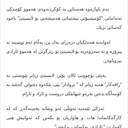
بەم ئاوازەوە هەستاین بە کۆکردنەوەی هەموو کۆمەکی
ئەندامانی “کۆمیسیۆنی نیشتمانی هەمیشەیی بۆ لایسیتێ” یاخود
کەسانی نزیك.
لەوانەیە هەندێکیان دژەڕای یەك بن، بەڵام ئەم نوسینە نە
پیرۆزە و نە سەروەریە بۆ لایسیتێ بۆ رێزگرتن لە هەموو ئازادی
بیروباوەڕ.
بەپێی بۆچوونی ئالان بۆێر، لایسیتێ زیاتر پێویستی بە
“راڤەکار” هەیە زیاتر لە ” بروادار” پێی. پێکەوە دەتوانن گەشە بە
کۆمەڵگە بدەین بەرەو جیهانێکی دروست و ئازاد و ئارام.
ئەرکی ئێمەیە تەوێڵی ئەو وشانە بخەینەگەڕ کە لە
کارگەکانماندا هات و هاواریان بۆ بکەین کە ئەوانیش هنی
کۆمارن: ” ئازادی، یەکسانی، برایەتی”