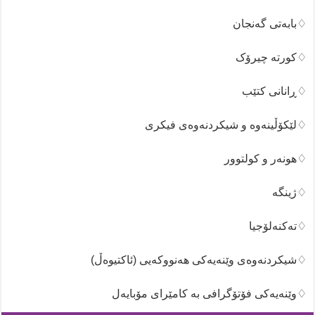
♢بابەتی گەنجان
♢کورتە چیرۆک
♢ڕانانی کتێب
♢لێکۆڵینەوە و شیکردنەوەی فیکری
♢هونەر و کولتوور
♢ژینگە
♢تەکنەلۆجیا
♢شیکردنەوەی وێنەیەکی هەنووکەیی (ئاکتیوەڵ)
♢وێنەیەکی فۆتۆگرافی بە کامێرای مۆبایەل