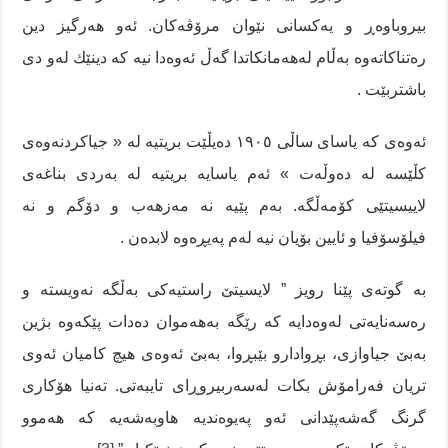
بیروباوەڕ و یەکسانی نێوان مرۆڤەکان. ئەو هەرگیز دین
رەتناکاتەوە بەڵام لەهەمانکاتدا گەڵ ئەوەدا نیە کە دینێك لەو دی
باشتربێت .
ئەوەی کە یاسای ساڵی ١٩٠٥ دەیڵێت بریتیە لە « جیاکردنەوەی
کڵێسە لە دەوڵەت » ئەم یاسایە بریتیە لە بەردی بناغەی
لاییسیتێی کۆمەڵگە. بەم پێیە نە مەزهەب و دۆگم و نە
فیلۆسۆفیا و ئایین بۆیان نیە لەم پەیڕەوە لابدەن .
بە گوتەی پێنا رویز ” لایسیتێ راستیەکی بەڵگە نەویستە و
رەسەنایەتی لەوەدایە کە رێگە بەهەموان دەدات پێکەوە بژین
بەبێ جیاوازی، بڕوادارو بێبڕوا، بەبێ ئەوەی هیچ کامیان ئەوی
تریان فەرامۆش بکات لەسەربیروڕای تایبەتی. تەنیا هۆکاری
گرنگ گەشەپێدانی ئەو پەیوەندیە هاوبەشەیە کە هەموو