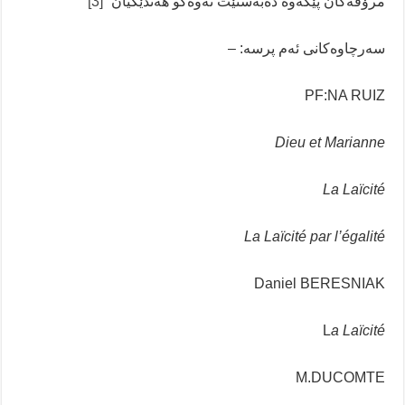
مرۆڤەکان پێکەوە دەبەستێت نەوەکو هەندێکیان”
[3]
سەرچاوەکانی ئەم پرسە: –
PF:NA RUIZ
Dieu et Marianne
La Laïcité
La Laïcité par l’égalité
Daniel BERESNIAK
L
a Laïcité
M.DUCOMTE