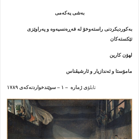
بەشی یەکەمی
بەکوردیکردنی راستەوخۆ لە فەڕەنسیەوە و پەراوێزی
تێکستەکان
لهۆن کارین
مامۆستا و ئەندازیار و ئارشیڤناس
تابلۆ
ی ژمارە – ١ – سوێندخواردنەکەی ١٧٨٩