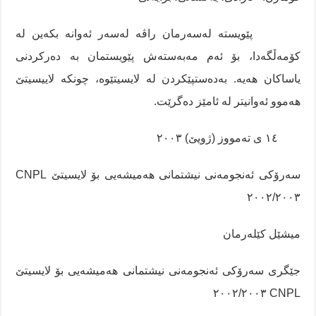
پێویستە لەسەرمان راڤە لەسەر ئەوانە بکەین لە
کۆمەڵگەدا، بۆ ئەم مەبەستەش پێویستمان بە دەرکردنی
یاساکان هەیە. بەدەستپێکردن لە لایسیتێوە، چونکە لاییسیتێ
هەموو ئەوانیتر لە ئامێز دەگرێت.
١٤ ی تەمووز (ژویێ) ٢٠٠٣
سەرۆکی ئەنجومەنی نیشتمانی هەمیشەیی بۆ لایسیتێ CNPL
٢٠٠٢/٢٠٠٣
میشێل کێلەرمان
جێگری سەرۆکی ئەنجومەنی نیشتمانی هەمیشەیی بۆ لایسیتێ
CNPL ٢٠٠٢/٢٠٠٣