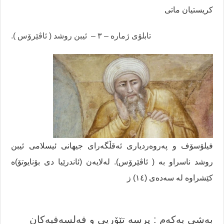
کریستیان ماتی
تابلۆی ژمارە – ٣ – ئیبن روشد ( ئاڤێرۆس ).
فیلۆسۆف و پەروەردیاری ئەقڵگەرای جیهانی ئیسلامی ئیبن
روشد ناسراو بە ( ئاڤێرۆس). لەلایەن (ئاندرێیا دی بۆنایوتۆ)ە
کێشراوە لە سەدەی (١٤) ز
بەشی یەکەم : پرسە تێۆریی و فەلسەفیەکان