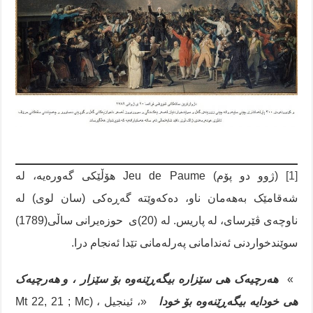
[1]
(ژوو دو پۆم) Jeu de Paume هۆڵێکی گەورەیە، لە
شەقامێک بەهەمان ناو، دەکەوێتە گەڕەکی (سان لوی) لە
ناوچەی ڤێرسای، لە پاریس. لە (20)ی حوزەیرانی ساڵی(1789)
سوێندخواردنی ئەندامانی پەرلەمانی تێدا ئەنجام درا.
»
هەرچیەک هی سێزارە بیگەڕێنەوە بۆ سێزار ، و
هەرچیەک
هی خودایە بیگەڕێنەوە بۆ خود
ا
«، ئینجیل ، (Mt 22, 21 ; Mc