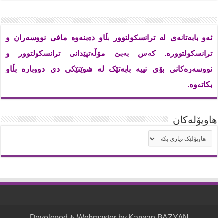
ئەو بابەتانەی لە ترانسکولتوور بڵاو دەبنەوە مافی نووسەران و
ترانسکولتوورە. کەس بەبێ مۆڵەتپێدانی ترانسکولتوور و
نووسەرەکانی بۆی نییە بابەتێک لە شوێنێکی دی دووبارە بڵاو
بکاتەوە.
هاوپۆله‌كان
هاوپۆله‌كان
Developed & Webmaster by Karwan BAZYAN