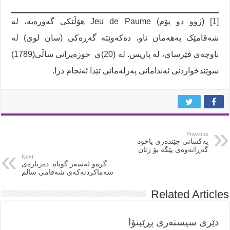
[1]
(ژوو دو پۆم) Jeu de Paume هۆڵێکی گەورەیە، لە
شەقامێک بەهەمان ناو، دەکەوێتە گەڕەکی (سان لوی) لە
ناوچەی ڤێرسای، لە پاریس. لە (20)ی حوزەیرانی ساڵی(1789)
سوێندخواردنی ئەندامانی پەرلەمانی تێدا ئەنجام درا.
Previous
یەکسانى جێندەرى یاخود
گەڕانەوەى پێگە بۆ ژنان
Next
گرەو لەسەر گوناه: دەربارەی
سەماکردنەکەی شەقامی سالم
Related Articles
دێری سیستەری پڕێبنۆا