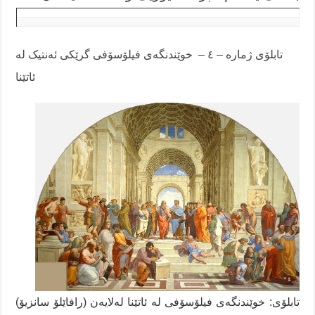
تابلۆی ژمارە – ٤ – خوێندنگەی فیلۆسۆفی گرێکی ئەنتیک لە
ئاتێنا
تابلۆی: خوێندنگەی فیلۆسۆفی لە ئاتێنا لەلایەن (رافاێلۆ سانزیۆ)