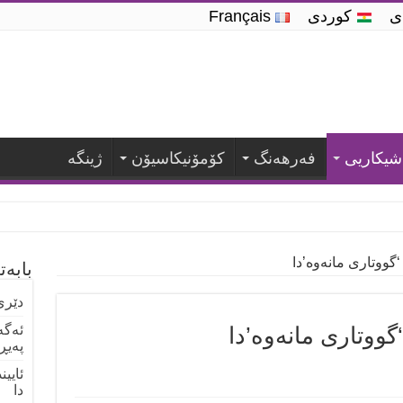
دی
کوردی
Français
شیكاریی
فه‌رهه‌نگ
كۆمۆنیكاسیۆن
ژینگە
گووتاری مانەوە’دا
بابە
دێری
گووتاری مانەوە’دا
ئەگە
پەیڕ
ئایی
دا