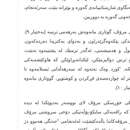
گاوی شارستانییانەی گەورە و بوێرانە بنێت. سەرئەنجام،
خەونی گەورە بە دووربین.
ترس یەكێكە لە دروستكەرە گەورەكانی مرۆڤ، گوتاری مانەوەش بەرهەمی ترسە (بەختیار ٩).
یەكی پێكەوەگرێدراون و بەدوای یەكتریدا دەردەكەون.
وڵ و هەمیشەیی، ئەگەر ترسێك لە پشتییەوە نەبێت،
و ترس دوالیزمێکن، لێکدانەبڕاوێکن کە هاوکێشەیەکی
کە، ‘کورد وەک نەتەوە لە سەرهەڵدانی ئیسلامەوە تا
ر لە چواردەسەی قڕکردن و کوشتوبڕ، گووتاری مانەوە
١٠).
ی خۆڕسکی مرۆڤ لای نووسەر بەدیوێکدا لە دیدە
یکە کە راڤەیەکی سایکۆ-پۆڵەتیکی دۆخی سروشتی مرۆڤ
مرۆڤەکاندا باڵدەکێشێت لەئەنجامی “جەنگی هەموو دژ