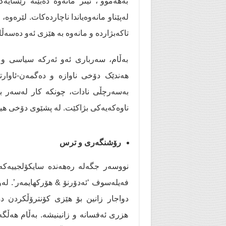
بەهەموو”، ئیتر مانەوە دەبێتە رێسایە
لەپێناو مانەوەیاندا ناچاردەکات. لێرەو
تاکەبژاردە و مانەوە بە هێزی ئەو دەسەڵا
بەڵام، سەرباری ئەو ئەرکە سیاسی و ب
هەندێک دۆخی ناوازە و دەگمەن-ئاوار
بەسەرچڵی نادات، چونکە کار لەسەر بون
ناوەکەیەکی بژاکێت. لە پشێوی دۆخی هیولا
رۆشنگەری و ترس
نووسەر جگەلە رەهەندە سایکۆلجییەکە،
فەیلەسوف ‘ئەدۆرنۆ & هۆرکهایمەر’. لەو
دواجار زانین بۆ هێزی کۆنترۆڵکردن 
هزری ئەفسانە و زانینیشە. بەڵام هەڵگە