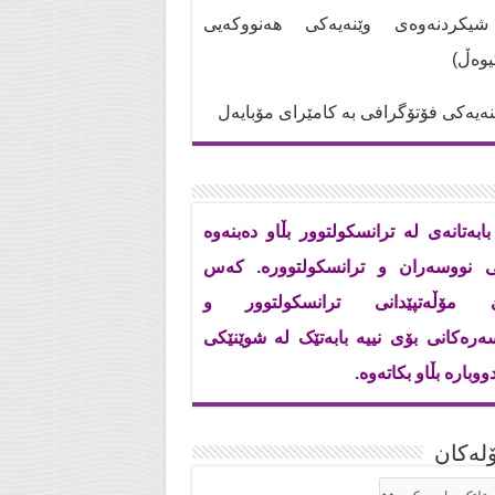
کردنەوەی وێنەیەکی هەنووکەیی
تیوەڵ)
ەیەکی فۆتۆگرافی بە کامێرای مۆبایەل
بابەتانەی لە ترانسکولتوور بڵاو دەبنەوە
ی نووسەران و ترانسکولتوورە. کەس
ێ مۆڵەتپێدانی ترانسکولتوور و
ەرەکانی بۆی نییە بابەتێک لە شوێنێکی
ووبارە بڵاو بکاتەوە.
له‌كان
له‌كان