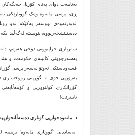
بەتایبەت دوای پەتای کۆرنا، جەنگەکان 
ڕێ، پرسی مانەوە وەک گووتارێکی نەتە
لەبەرئەوەی نووسەر یەکێکە لەو روناک
دەستپێشخەربووە، پێویستە لەگەڵیدا بکەو
سەرباری خراپبوونی دۆخی هەرێم، داتەپ
بەسەرچوونی کابینەی حکومەت و هتد. 
قسەوباسێکی ئەوتۆ لەسەر پرسی گۆڕانک
بەزۆریی خۆی لە گۆڕینی رووخساری دەسەڵ
گۆڕانکاری کولتووریی و کۆمەڵایەتی س
نابینرێت!
مانەوەخوازیی گوتاری دەسەڵاتخوازییە
بەسادەیی ‘گووتاری مانەوە’ بریتییە 