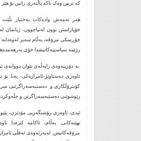
کە ترس وەک تاکە پاڵنەری زانین بۆ هێز 
هەر ئەمەش وادەکات بەختیار بڵێت
خۆپاراستن بوون لەتیاچوون، ژیانمان ل
خۆڕسکی مرۆڤە، بەڵام سەیر لەوەدایە کە
رژێمە سیاسییەکانیشدا خۆی بەرهەمدەهێن
بە دۆزینەوەی رایەڵەی نێوان دووانەی 
ئاوەزی دەستاوێژ-ئامرازەکی- پەنا بۆ
کۆنترۆڵکاری و دەستبەسەراگرتنی سرو
رێوشوێنی دەستبەسەراگرتن و جڵەوکردن
ئیدی، ئاوەزی رۆشنگەریی مۆدێرن، پێیو
نهێنەکانی. بەڵام، ئاکامە لێرەدا 
مرۆڤەکانیش. لەبەرئەوەی ئەقڵی ئامرازەک