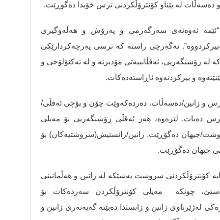
و دەسەڵات لە پێناو کۆنترۆڵکردنی ترس خۆیدا دەگوڕێت.
 “ئێمە ئەوەنەی سەرگەرمی و پەرۆش و هەڵەوگیری
ەبیرکردووە”. ئەگەرچی راستە کە ترسی پەرچەکردارێکی
 لە رۆشنگەریی، ئەقڵانییەتی مۆدیرنە و لە تەکنۆلۆجی و
ێتەوە و بیرکردنەوە ئاڕاستەدەکات.
ترس و زانین/دەسەڵات، دەردەکەوێت چۆن و بۆچی ئەقڵی/
 ترس دەبات. لێرەوە، هەر ئەقڵی رۆشنگەریی بۆ مەیلی
شت/جیهان دەگۆڕێت. زانین/زانستیش(سروشتیەکان) بۆ
ی جیهان دەگۆڕێت.
ایە کۆنترۆڵکردنی سروشت بەشێکە لە زانین و هەڵمانینی
ناوەستێ، چونکە مەیلی کۆنترۆڵکردن سەردەکات بۆ
ی لەژێرناوی زانین و زانستدا دەبێتە گەیەنەری زانین و