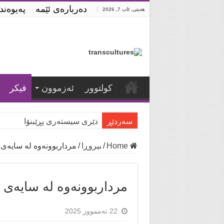
ده‌رباره‌ی ئێمه‌
په‌یوه‌ن
هەینی, ئاب 7, 2026
كولتوور
ئه‌زموون
فیكر
سه‌ردێڕ
دێری سیستەری پڕێبنۆا
Home
/
بیروڕا
/
مرداربوونەوە لە سایەی ‘
مرداربوونەوە لە سایەی ‘
22 تەممووز 2025