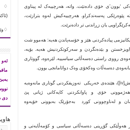
کی ‘بوون’ی خۆی دادەنێت. واتە، هەرچییەک لە پیناوی
♢شی
تە پێوەرێکی پەسەندکراو. هەرچییەکیش لەوە بترازێت،
(ئاک
کرێگراویی یان زڕاندنی تر دادەنرێت.
♢وێن
انیزمی پیادەکردنی هێز و خۆسەپاندن هەیە: هەموو شت
ەڕاویزخستن و بێدەنگردن و سەرکوتکردنیش هەیە. بۆیە،
ەوەی رووی راستی دەسەڵاتی سیاسییە. لێرەوە، گووتاری
ئەو 
مانەوەی دەسەڵات وەکخۆی وەک دوائامانجی بوون.
ماف
بەب
یش
[iv]
)، هێندەی خەریکی تەوزیفکردنی گوتاری مانەوەیە
نووس
هەژموونی خۆی و پاوانکردنی کایەکانی ژیانی پێ
دی د
مان و لەناوچوونی کورد بەجۆرێک بەبوونی خۆیەوە
هاوپۆ
ر هەوڵێکی گۆڕینی دەسەڵاتی سیاسی و کۆمەڵایەتی و
هاوپۆ