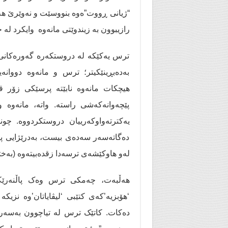
“ژیانی ڕووت”ەوە بنووسێت و نەوێرێ هەن
رازیبوون بە زیندوێتی مانەوە وایکرد لە 
بەدەبڕینێکیتر؛ ترس و مانەوە دووانە
هیچكات مانەوە نابێتە پرسێكی زۆر ق
پێچەوانەکەشی راستە. واتە، مانەوە 
یەکترتەواوکەرییان دروستکردووە. چون
دەگاتەسەر سەدەی بیست، بەدرێژایی پت
لەو هاوكێشەی ترسەدا زقدەبیتەوە (بەختیار 
هەڵبەت، چەمکی ترس وەک پاڵنەرێک
‘هۆبزیە’کەی کتێبی ‘لیڤایاتان’وە نز
دەکات. کاتێک ترس لە تیاچوون بەسەر 