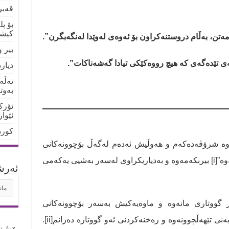
قەیر
بۆ پ
کیشو
ەتن، بەڵام دروستنەکراون بۆ ئەوەی لەوێدا لەنگەبگرن”.
بیر 
ەی تێدەگەی کە هیچ رووەکێکی تیادا گەشەناکات”.
دیار
تەڵە
بەوت
ئۆرک
ئێوا
کورد
وە شرۆڤەدەکەم و هەوڵیش ئەدەم لەگەڵ بۆچوونەکانی
وە”
[i]
بیربکەمەوە و بەدیاریکراوی لەسەر بەشیی یەکەمی
ئه‌رش
ئه‌ر
گووتاری مانەوە و ماوەیەکیش بەسەر بۆچوونەکانی
ایەنی تێهەڵچوونەوە و رەخنەکردنی ئەو گووتارە دەزانم
[ii]
.