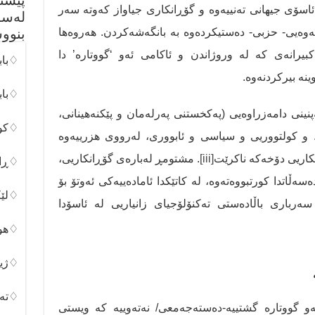
پێشن
ئاسۆی جیهانی تەنییەوە و گۆڕانکاری جیاواز کەوتە سەر
لەسە
وەیی- حزبی- دەستیکردەوە بە بانگەشەکردن. هەروەها
بنوو
بیرانەی کە لە وروژاندن و ئاکامی ئەو ‘گووتارە’ دا
♢باب
ینە بیرکردنەوە.
♢باب
نینی دامەزراوەیی (پەکخستنی پەرلەمان و پێکنەهینانی،
♢کور
و کولتووریی و سیاسی و ئابووری، لەرووی هزرییەوە
اریی دۆخەکە ناکرێت
[iii]
. مشتومڕ لەبارەی گۆڕانکاریی،
♢ڕان
اتدا کورتبووەتەوە، لە کاتێکدا ئامادەییەکی ئەوتۆ بۆ
♢لێک
ەرباری باڵادەستی تەکنۆلۆجیای زانیاریی لە ئاسۆدا
♢هون
♢ژین
♢تەک
لەو گووتارە گشتییە-دەستەجەمعی/ نەتەوییە کە ویستی