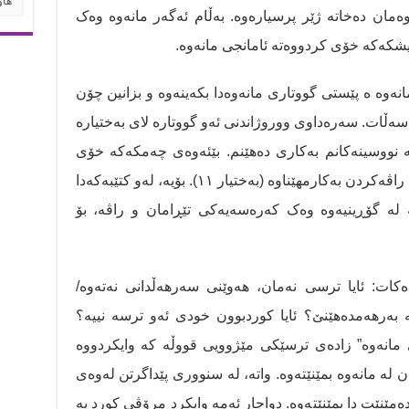
وەمان دەخاتە ژێر پرسیارەوە. بەڵام ئەگەر مانەوە وەک
شکەکە خۆی کردووەتە ئامانجی مانەوە.
مانەوە ە پێستی گووتاری مانەوەدا بکەینەوە و بزانین چۆن
ەڵات. سەرەداوی ووروژاندنی ئەو گووتارە لای بەختیارە
ە نووسینەکانم بەکاری دەهێنم. بێئەوەی چەمکەکە خۆی
بەقوڵی راڤەبکەم. تەنها وەک کەرەسەی راڤەکردن بەکارمهێناوە (بەختیار ١١). بۆیە، لەو کتێبەکەدا
لە گۆڕینیەوە وەک کەرەسەیەکی تێڕامان و راڤە، بۆ
ەکات: ئایا ترسی نەمان، هەوێنی سەرهەڵدانی نەتەوە/
سە بەرهەمدەهێنێ؟ ئایا کوردبوون خودی ئەو ترسە نییە؟
 مانەوە” زادەی ترسێکی مێژوویی قووڵە کە وایکردووە
لە مانەوە بمێنێتەوە. واتە، لە سنووری پێداگرتن لەوەی
دەمێنێت دا بمێنێتەوە. دواجار ئەمە وایکرد مرۆڤی کورد بە