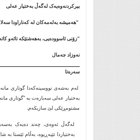
بیرکردنەوەیەک لەگەڵ بەختیار عەلی
“هەمیشە بەلەمەکان لە کەناراودا سەلام
“زۆنی ئاسوودەیی، بەهەشتێکە تائەو کات
نەوزاد جەمال
سەرەتا
لەم بەشەی نووسینەکەدا گوتاری مانە
بەختیار عەلی سەبارەت بە ”گوتاری مانە
مشتومڕێکی لێ سازبکەم.
لەگەڵ ئەوەی، چەند دەیەک بەسەر 
بەختیاردا تێپەڕیوە، بەڵام ئێستا بە ش