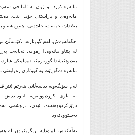
مانەوە-کورد- و ژیان بە ئامانجی سەرە
مانەوەی و پاراستنی خۆیدا بێت، دەبێ
بەلادان، خیانەت- جاشێتی-، هەڕەشە و بە
جگەلەوەش، لەم گووتارەدا ،کۆمەڵێ میک
لە پێناو مانەوەدا رەوایە، تەنانەت پ
بەدیوێکیشدا گووتارەکە دەمامکی شاردن
مانەوە دەگۆڕێت بە گووتاری رەوایەتی 
لەم سۆنگەوە، دەسەڵاتی هەرێم (ئێراق
بە ناوی کوردبوونەوە، ئەوەندەش 
درێژکردووەتەوە. ئیدی، دروشمی نە
بەستووەتەوە!
تەڵەکەش لێرەدایە، رێگریکردن لە هە