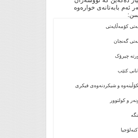
یار دەکەین کە نووسەران
ر ئەم بابەتانەی خوارەوە
سن:
ەتی کۆمەڵایەتی
ەتی گەنجان
تە چیرۆک
انی کتێب
ۆڵینەوە و شیکردنەوەی فیکری
ەر و کولتوور
گە
نەلۆجیا