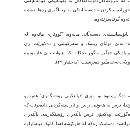
ک کە مرۆڤەکان/کۆمەڵگاکان بە پەیمانێکی کۆمەڵایەتی
ە، خۆڕادەستکردن بەدەسەڵاتێکی سەرتاپاگیری رەها، دەبێتە
تەوە گرێدەدرێتەوە.
ایۆسیاسییەی دەسەڵاتی مانەوە، “گووتاری مانەوە، لە
تە- نەبێ، توانای ریسک و سەرکێشی و دەکوژێت. رێ
یادیکی جێگیر نەگۆڕ دەکات کە پێیوایە نابێ هارمۆنییە
یی-نەخەمڵیو دەترسیت” (بەختیار ٢٩).
 دەگەڕێتەوە بۆ تێزی ‘دیالێکیتی رۆشنگەری’ هەردوو
ێدا، ترس بە هەوێنی زانین و ئاڕاستەکردنی دادەنرێت کە
دەگۆڕێت. وەکچۆن ترس پاڵنەری رۆشنگەرییە، پاڵنەری
ڕانەوە دەمامکدارەکە لە هاوکێشەکەدا کاتێک دێتەئاراوە