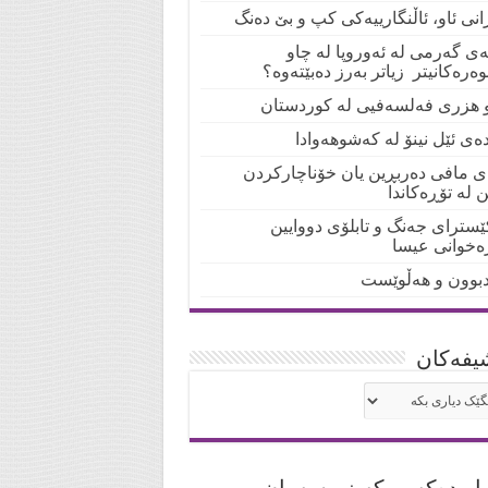
انی ئاو، ئاڵنگارییەکی کپ و بێ دەنگ
لەی گەرمی لە ئەوروپا لە چاو
ەرەکانیتر زیاتر بەرز دەبێتەوە؟
و هزری فەلسەفیی لە کوردستان
دەی ئێل نینۆ لە کەشوهەوادا
ی مافی دەربڕین یان خۆناچارکردن
ن لە تۆڕەکاندا
ێسترای جەنگ و تابلۆی دووایین
رەخوانی عیسا
بوون و هەڵوێست
یفه‌کان
شیفه‌کان