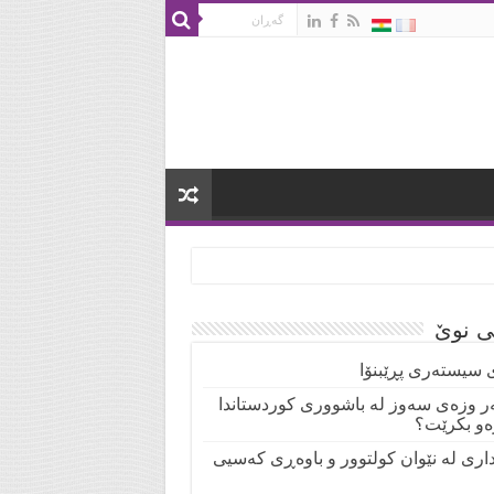
تی نوێ
 سیستەری پڕێبنۆا
ر وزەی سەوز لە باشووری کوردستاندا
ەو بکرێت؟
نداری لە نێوان کولتوور و باوەڕی کەسیی