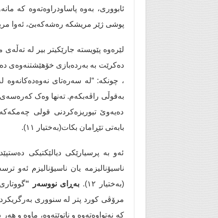
ئابووری، بەوە پاساودراوەتەوە کە مانە
پوشی ژێر مریشکە رەشەکەبێ، ئەوا مری
لێرەوە پێویستە جارێکیتر بیر لە تەڵەی 
دەکرێت بە بەردەبازی خۆهێشتنەوەی دەس
، چونکە: “لە سەرەتای نەوەدەکانەوە ل
دەیەوێ تیوریزەکردنی قولی چەمکەکە 
بابەتی تێڕامان بکات(بەختیار ١١).
ئەو بە پرسیارێکی دیالێکتیکی دەستپێد
ناسیۆنالیزمە یان ناسیۆنالیزم ئەو تر
(بەختیار ١٢).
بەڕای نووسەر “
گووتاری
مرۆڤی کورد پتر لە سنووری بەرگریکردن 
کە نەتواوەتەوە و ناتوێتەوە، ماوە و هەر 